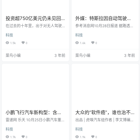
投资超750亿美元仍未见回
外媒：特斯拉因自动驾驶宣
报，自动驾驶行业该如何持
传接受刑事调查
在过去的十年里，出于对无人驾驶
参考消息网10月28日报道 据路透社
续？
的美好愿景，许多自动驾驶公司在
10月25日报道，三名知情者说，特
科技
科技
证明技术切实可行、或至少证明能
斯拉公司因宣称其电动汽车可以自
够实现公司正常运转之前就筹集到
动驾驶而正在接受刑事调查。报道
1.5k
0
1.6k
0
了数百亿美元资金。但最近一段时
称，这些知情者说，在发生了十几
间，自动驾驶的热度似乎已经消
起撞车事故后，去年美国司法部启
菜鸟小编
3 年前
菜鸟小编
3 年前
散。这些初创公司或许没有意识
动了此前未曾披露的调查。撞车事
到，资本市场的追捧能够帮助一家
故涉及特斯拉的辅助驾驶系统——
公司迅速闻名遐迩，但其耐心的的
自动驾驶仪，在上述事故发生时自
短暂也能够让这些公司转瞬坠落谷
驾仪处于激活状态，有些事故导致
底。自动驾驶公司最近的日子并不
了人员死亡。早在2016年，特斯拉
好过——Aurora Innovation、TuSi
的宣传材料就吹嘘过自动驾驶仪的
mple Holdin…
功能。在当年的一次电话会议…
小鹏飞行汽车新构型：含机
大众的“软件癌”，谁也治不
臂折叠收纳系统 可陆行和飞
好
雷递网 乐天 10月25日小鹏汽车董事
出品 | 虎嗅汽车组作者 | 李文博编辑
行模式切换
长、CEO何小鹏日前在第四届“1024
| 周到头图 | 视频截图来自嘉兴桐乡
科技
科技
小鹏汽车科技日”上公布了小鹏汇天
的江先生最近在开车这件事上，不
飞行汽车最新构型，其具备机臂折
怎么顺心。去年4月份，他花21万多
1.7k
0
1.9k
0
叠收纳系统，可进行陆行和飞行模
元买了一台火爆全欧洲，被誉为真·