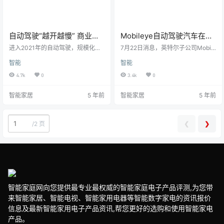
自动驾驶“越开越慢” 商业落
Mobileye自动驾驶汽车在纽
地还需再等10年？
约市开跑
进入2021年的自动驾驶，规模化商
7月22日消息，英特尔子公司Mobile
用的步伐正在加剧，但困难与质疑
ye今日宣布，Mobileye的自动驾驶
智能
智能
也随踵而至。 用户接受度依然偏
汽车测试车队已在纽约市开跑，纽
低…… L4级别自动驾驶安全性尚未
约市成为了Mobileye快速扩展的全
4.7k
0
3.4k
0
解决…… 行业发展自身的产业链供应
球自动驾驶汽车测试计划中的一部
能力…… 这些，都是产业高速前行的
分。纽约市是北美最大的城市，拥
智能家居
5 年前
智能家居
5 年前
“绊脚石”。 一个更加明显的现象
有全球最具挑战性的驾驶环境之
是，目前部分投资人的投资关注点
一。 Mobileye近期申请并获得了纽
也已经从AI及自动驾驶领域，转向
约的自动驾驶汽车测试许可证，这
了…
意味着Mobileye可以在纽约市拥挤
❮
❯
/
2 页
的街道上测试自动驾驶汽车，Mobil
eye也因此成为了目…
智能家庭网向您提供最专业最权威的智能家庭电子产品评测,为您带
来智能家居、智能电视、智能家用电器等智能数字家电的资讯报价
信息及最新智能家用电子产品资讯,帮您更好的选购和使用智能家电
产品。