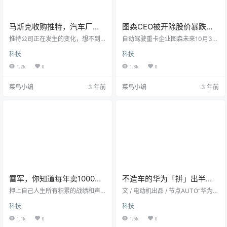
马斯克收购推特，汽车厂商
图森CEO被开除股价暴跌
们怎么还不愿意了
46% 自动驾驶行业“一地鸡
推特公司正在发生的变化，想不到
自动驾驶重卡企业图森未来10月31
也影响到了车企。近日，据外媒报
毛”
日发生人事震荡，公司称已将其联
科技
科技
道，通用汽车已暂停在推特上的广
合创始人、首席执行官兼首席技术
告投放，通用汽车表示，由于推特
官侯小迪解雇，并由运营主管Ersin
1.2k
0
1.8k
0
“易主”，所以需要与推特交流后，再
Yumer担任临时首席执行官兼总
决定未来的发展方向。而在评估推
裁。当天图森未来股价大跌近4
菜鸟小编
3 年前
菜鸟小编
3 年前
特的新方向时，将暂停广告投放。
6%，公司盘后发布财报显示，截至
不过该公司将继续利用推特与客户
9月30日的第三季度收入为270万美
互动，但不会为广告付费。其它车
元，同比增长49%，但每股亏损50
企都没闲着，比如调皮的雪铁龙（C
美分。图森未来总部位于美国加州
itroën）的官方推特还调侃了一句：
圣地亚哥，该公司成立于2016年，
你好，我们一位竞争对手拥有的社
除了侯小迪之外，还有另外一位联
交平台。雪铁龙的“调侃”很…
合创始人陈默…
雷军，你知道每年卖1000万
不造车的华为「拼」出半张
辆车有多难吗？
新能源产业图谱？
押上自己人生所有积累的战绩和声
文 / 电动机出品 / 节点AUTO“华为造
誉投身造车事业的雷军，近日有了
车，只差最后一步”，这个话题被大
科技
科技
新的感慨。日前，小米集团创始人
小媒体频频拿出来炒冷饭。最近的
雷军在社交媒体上发表了多条自己
说法是，华为前高管李一男的造车
1.1k
0
1.5k
0
对电动汽车行业的看法。雷军认
品牌“自游家”都要上市了，华为还没