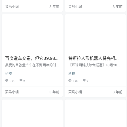
为，当电动汽车行业成熟时，世界
有造车。造车门槛越来越低，华为
菜鸟小编
3 年前
菜鸟小编
3 年前
前五大品牌将占据80%以上的市场
即便今日宣布造车，一点也不奇
份额。“我们成功的唯一途径是成为
怪。华为造车，“非不能也，是不为
前五名之一，每年出货量超过1000
也”。节点AUTO认为，相比进攻整
万辆。竞争将是残酷的。”这一言论
车制造的企业如百度等，对任正非
迅速在行业内引发热议。毕竟，202
来说，不造车的华为有更宏大的目
1年全球汽车年销量突破千万辆的企
标：“拼”出半张新能源产业链图谱。
业，只有丰田。即便是曾于2…
华为在新能源…
百度造车交卷，但它39.98万
特斯拉人形机器人将亮相第
元的售价把人惊到了
五届进博会
集度的首款量产车在不到两年的时
【环球网科技综合报道】10月28
间内上市，再次印证了中国强大的
日，记者从特斯拉方面获悉，该公
科技
科技
产业链已经催熟了智能电动汽车，
司将在11月5日-10日举办的第五届
这让后来者更具后发优势。严格意
中国国际进口博览会（下文简称“进
1.4k
0
1.6k
0
义上中国已进入了造车无早晚的阶
博会”）上正式对外展出人形机器人
段，能否存活全看你的技术底蕴和
——Tesla Bot。就在不久前的2022
菜鸟小编
3 年前
菜鸟小编
3 年前
现金流问题。文丨智驾网 MR.J编辑
AI Day上，人形机器人Tesla Bot正
｜秋河昨晚（10月27日），在集度
式对外亮相。据了解，Tesla Bot采
上海总部RoboBase，百度与吉利联
用与汽车一致的计算机视觉；处理
合打造的新造车项目集度汽车的首
视觉数据、做出行动决策、支持通
款汽车机器人ROBO-01探月限定版
信交流的“大脑”，也采用与特斯拉车
正式发布，这款车与其今年春天对
辆相同的芯片…
外展示的概念车相…