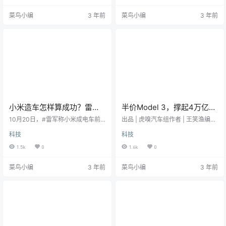
式的切换。在机臂折叠收纳状态，
特斯拉Model3杀手，由德国大众倾
菜鸟小编
3 年前
菜鸟小编
3 年前
它的尺寸和常规汽车相当，能够在
力打造的纯电车ID.4的国产版上汽大
开放道路自由行驶；可进行陆行和
众ID.4 X。随后，一段糟心之旅由此
飞行模式的切换。在法规、环境允
拉开帷幕。和大多数大众ID.4 X车主
许的条件下垂直起降，飞行跨越拥
“折扣给力图实惠”、“随便开开代个
堵、障碍、河流等，满足人们短距
步”的购车初心截然不同的是，江先
离低空出行的需求。相比2021年的
生看中大众…
概念车型，最新设计…
小米造车怎样算成功？雷
半价Model 3，撑起4万亿市
军：挤进世界前五，年出货
值特斯拉？
10月20日，#雷军称小米成电车前
出品 | 虎嗅汽车组作者 | 王笑渔编辑
超1000万辆
五才能成功#的话题登上热搜。据中
| 周到头图 | 视觉中国“特斯拉的市
科技
科技
新经纬，20日，小米创始人雷军在T
值，很可能超过苹果以及沙特阿美
witter上发文分享了对电动汽车行业
石油公司的市值总和。”这是特斯拉
1.5k
0
1.6k
0
的一些看法。雷军表示，汽车行业
CEO埃隆·马斯克，在2022第三季度
的本质将从机械演变为消费电子，
财报电话会上夸下的海口。他还预
菜鸟小编
3 年前
菜鸟小编
3 年前
市场份额高度集中于顶级玩家手
计，特斯拉市值将达到沙特阿美的2
中。雷军还表示，他相信，当电动
倍。作为参考，苹果目前的市值为2.
汽车行业成熟时，世界前五大品牌
3万亿美元，沙特阿美为2万亿美
将占据80%以上的市场份额。他
元，特斯拉市值约7000亿美元。那
称：“换句话说，我们成功的唯一途
么相当于特斯拉的市值未来将要达
径是成为前五名之一，并且每年出
到4万亿美元的高位。不过，说完…
货量超过1000万辆。…