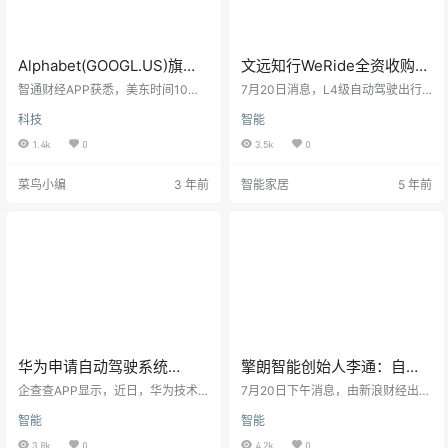
Alphabet(GOOGL.US)旗下
文远知行WeRide全资收购自
Waymo计划将无人驾驶汽车
动驾驶货运企业牧月科技
智通财经APP获悉，美东时间10月1
7月20日消息，L4级自动驾驶出行
共享业务落地洛杉矶
9日，Alphabet(GOOG.US)的自动
公司文远知行WeRide宣布全资收购
科技
智能
驾驶汽车部门Waymo正计划将其无
牧月科技。充分发挥牧月科技作为
人驾驶汽车共享业务扩展到洛杉
中国头部自动驾驶货运初创企业的
1.4k
0
3.5k
0
矶。据悉，Waymo目前只在美国凤
优势，文远知行将加速在自动驾驶
凰城的部分地区向公众提供无人驾
技术、创新产品、商业化场景和关
菜鸟小编
3 年前
智能家居
5 年前
驶汽车共享业务。该业务计划于旧
键人才的战略布局。牧月科技创始
金山落地标志着该公司有望于美国
人兼CEO杨庆雄博士正式出任文远
第三个地区推出WaymoOne。“洛杉
知行副总裁兼研究院院长，旗下一
矶是一个充满活力的城市，而我们
支由超50名算法及研发工程师组成
的经验让能很好地适应匹配该城市
的顶尖技术团队也一起加入文远知
复杂的路况。”“虽然没有推出具体
行。 牧月科技成立于2018年6月，
的…
专注于以自动驾驶技术…
华为申请自动驾驶系统
擎朗智能创始人李通：自动
“Autoware”商标
驾驶已实现大规模商业落地
企查查APP显示，近日，华为技术
7月20日下午消息，由新浪财经出
有限公司新增“Autoware”商标申请
不担心过度竞争
品、新浪财经App及新浪科技联合主
智能
智能
信息，国际分类涉及科学仪器、运
办的创投沙龙《财之道》第五期正
输工具、设计研究，目前商标状态
式上线，本期主题是《无人驾驶，
3.8k
0
4.2k
0