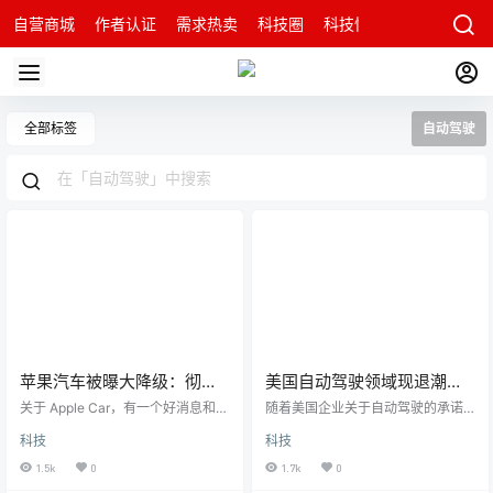
自营商城
作者认证
需求热卖
科技圈
科技快讯
智能科技问
全部标签
自动驾驶
苹果汽车被曝大降级：彻底
美国自动驾驶领域现退潮迹
放弃颠覆特斯拉，才可能成
象：投资人耐心耗尽、机构
关于 Apple Car，有一个好消息和一
随着美国企业关于自动驾驶的承诺
为下一个 iPhone
个坏消息。坏消息是它的发布日
冷眼看待
久久未能落地，一些投资者对这项
科技
科技
期，从 2025 年推迟到了 2026 年。
技术的发展速度越来越不耐烦。 财
好消息是，它的价格有望低于十万
联社11月30日讯（编辑 赵昊）随着
1.5k
0
1.7k
0
美元。苹果的造车项目「泰坦计
美国企业关于自动驾驶的承诺久久