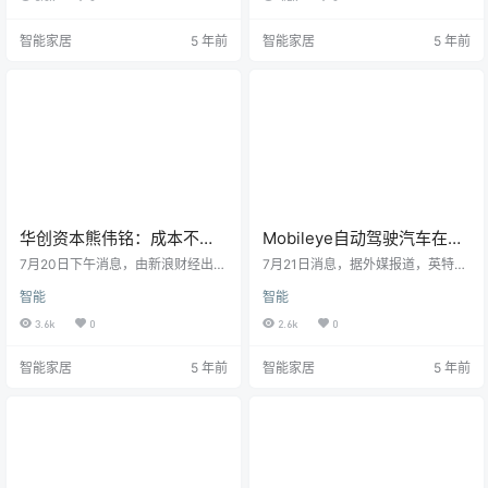
均为“注册申请中”。 据悉，“Autow
恰逢其时还是为时过早？》。 沙龙
are”是世界上第⼀款⽤于⾃动驾驶汽
上，在谈及自动驾驶商业化的时
智能家居
5 年前
智能家居
5 年前
⻋的“⼀体化”开源软件。
候，擎朗智能创始人李通指出，今
天自动驾驶其实已经实现了大规模
的商业化，而且是在快速不断地成
长过程当中。在擎朗智能公司所布
局的餐厅无人配送领域，李通对于
整个无人配送包括室内、室外的商
业模式都是偏乐观的态度。 &ldq…
华创资本熊伟铭：成本不是
Mobileye自动驾驶汽车在纽
最主要的问题 资本足够支撑
约测试
7月20日下午消息，由新浪财经出
7月21日消息，据外媒报道，英特尔
自动驾驶当下发展
品、新浪财经App及新浪科技联合主
旗下的自动驾驶汽车企业Mobileye
智能
智能
办的创投沙龙《财之道》第五期正
已经开始在纽约市测试自动驾驶汽
式上线，本期主题是《无人驾驶，
车。 Mobileye首席执行官安农·沙斯
3.6k
0
2.6k
0
恰逢其时还是为时过早？》。 沙龙
华(Amnon Shashua)在新闻发布会
上，华创资本合伙人熊伟铭指出，
上表示：“这正是我们选择纽约市作
智能家居
5 年前
智能家居
5 年前
目前，成本不是自动驾驶行业发展
为下一个扩建试验场的原因之一，
最先需要考虑的问题，目前市场上
因为这座城市的交通环境充满了挑
的资本足够支撑自动驾驶继续高投
战。” 据悉，Mobileye是以色列一
入。 在熊伟铭看来，在2016年左
家视觉ADAS辅助驾驶系统公司。2
右，随着CV计算的视觉便已经非常
017年被英特尔以每股63.54美元现
成熟了，当时一些人工智能技术的
金收购，…
企业已经开始出现，随着谷歌…