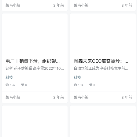
划」，一直以来命途多舛。Apple C
未能落地，一些投资者对这项技术
菜鸟小编
3 年前
菜鸟小编
3 年前
ar 的开发，已经超过八年时间，耗
的发展速度越来越不耐烦。两周
资巨大，野心勃勃，承载着苹果公
前，知名激进投资人TCI基金致信谷
司在 iPhone 之外获取高额利润的热
歌母公司Alphabet Inc.，质疑其在
望。在「泰坦计划」刚刚启动时，
自动驾驶部门Waymo上的持续支
特斯拉也还是个「搅局」的毛头小
出。TCI总经理Christopher Hohn在
子。如今，Apple Ca…
信中写道，“Waymo无…
电厂丨销量下滑，组织架构
图森未来CEO离奇被炒：当
巨变，何小鹏直面小鹏问题
事人否认指控，股民集体诉
记者 花子健编辑 高宇雷2022年10
自动驾驶正成为中美科技竞争前
月的最后一周，小鹏汽车的旗舰新
讼在即
沿，这件事的意义不仅在于调查结
科技
科技
车型小鹏G9进行了规模交付。同
果，更在于调查本身文 | 顾翎羽编辑
时，小鹏汽车也开始史上最大范围
| 谢丽容10月31日，一家在中美两地
1.4k
0
1.5k
0
组织架构调整。这一次组织架构的
都有业务和团队的自动驾驶明星公
调整在11月1日生效，当天公布的小
司图森未来 （TuSimple）的一个人
菜鸟小编
3 年前
菜鸟小编
3 年前
鹏汽车10月交付数据再次遭遇同
事变动受到外部关注。该公司一份
比、环比双降——加上9月的数据，
电子邮件信息显示，董事会解除了
这是历史上第一次连续两个月下
此前公司的绝对核心人物侯晓迪CE
滑。加上中概股惨淡的行情，资本
O、CTO、总裁以及董事长的职位，
市场对小鹏汽车的信心在波动中滑
公司原运营执行副总裁 Ersin Yumer
入谷底。11月3日美股收盘，小鹏汽
博士暂时代理 CEO 兼…
车股价收跌于6.60美元…