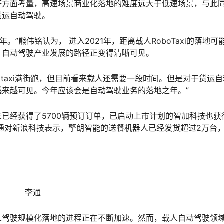
等方面考量，高速场景商业化落地的难度远大于低速场景，与此
货运自动驾驶。
。”熊伟铭认为， 进入2021年，距离载人RoboTaxi的落地可
，自动驾驶产业发展的路径正变得清晰可见。
otaxi满街跑，但目前看来载人还需要一段时间。但是对于货运
来越可见。今年应该会是自动驾驶业务的落地之年。”
已经获得了5700辆预订订单，已启动上市计划的智加科技也获
李通对新浪科技表示，擎朗智能的送餐机器人已经发货超过2万台
李通
人驾驶规模化落地的进程正在不断加速。然而，载人自动驾驶领