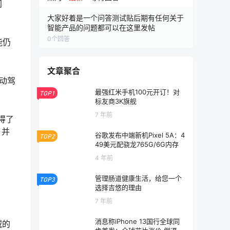
同
大家好着是一个问答测试贴后期有任何关于
智能产品的问题都可以在这里发帖
0
个回答
能仍
文章聚合
自动驾
最强红米手机100元开订！对
TOP1
标友商3K旗舰
7 年前
得了
，并
谷歌发布中端新机Pixel 5A：4
TOP2
49美元配骁龙765G/6G内存
4 年前
管理肠道健康生活，给您一个
TOP3
选择吉悠的理由
7 年前
消息称iPhone 13国行全球同
域的