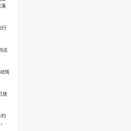
化落
出行
到达
自动驾
已烧
本约
大，