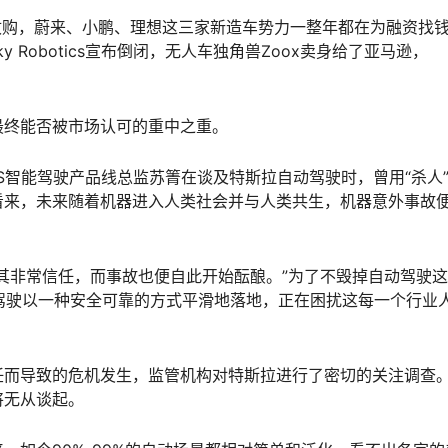
果公司收购，蔚来、小鹏、理想这三家新造车势力一整年都在为融资找
 Robotics宣布倒闭，无人车独角兽Zoox卖身给了亚马逊，
最终能否被市场认可的重中之重。
ADS智能驾驶产品线总监苏箐在谈及特斯拉自动驾驶时，曾用“杀人
看来，未来随着机器进入人类社会并与人类共生，机器意外事故
其非常信任，而事故也便自此开始酝酿。”为了不毁掉自动驾驶
动驾驶以一种安全可靠的方式平滑地落地，正在困扰这每一个行业
任而导致的危机发生，监管机构对特斯拉进行了密切的关注调查
将无从谈起。