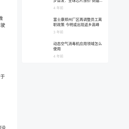
步首发：全球芯片涨价 倒逼苹
果对新机提价
4 年前
做
富士康郑州厂区再调整员工离
职政策 今明或出现返乡高峰
驾驶
3 年前
动态空气消毒机应用领域怎么
使用
4 年前
对于
间没