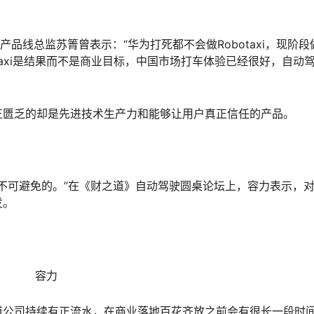
产品线总监苏箐曾表示：“华为打死都不会做Robotaxi，现阶段
botaxi是结果而不是商业目标，中国市场打车体验已经很好，自动
正匮乏的却是先进技术生产力和能够让用户真正信任的产品。
是不可避免的。”在《财之道》自动驾驶圆桌论坛上，容力表示，
发。
容力
道公司持续有正流水，在商业落地百花齐放之前会有很长一段时