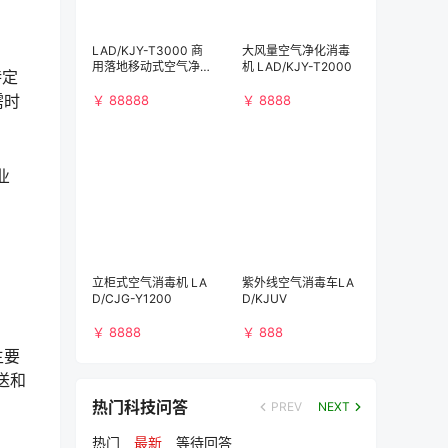
LAD/KJY-T3000 商
大风量空气净化消毒
用落地移动式空气净
机 LAD/KJY-T2000
特定
化消毒机（3000m³/
需时
h)）
￥ 88888
￥ 8888
业
立柜式空气消毒机 LA
紫外线空气消毒车LA
D/CJG-Y1200
D/KJUV
￥ 8888
￥ 888
主要
送和
热门科技问答
PREV
NEXT
热门
最新
等待回答