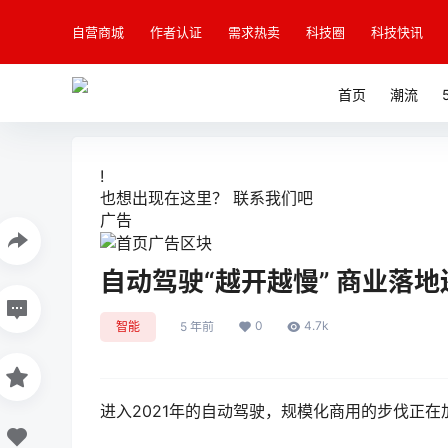
自营商城
作者认证
需求热卖
科技圈
科技快讯
首页
潮流
!
也想出现在这里？
联系我们
吧
广告
自动驾驶“越开越慢” 商业落地
0
4.7k
智能
5 年前
进入2021年的自动驾驶，规模化商用的步伐正