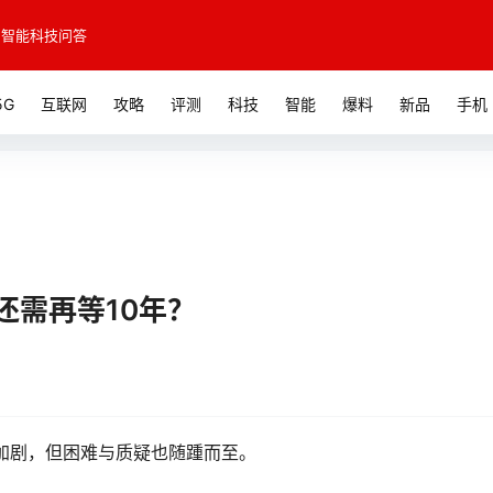
智能科技问答
5G
互联网
攻略
评测
科技
智能
爆料
新品
手机
还需再等10年？
在加剧，但困难与质疑也随踵而至。