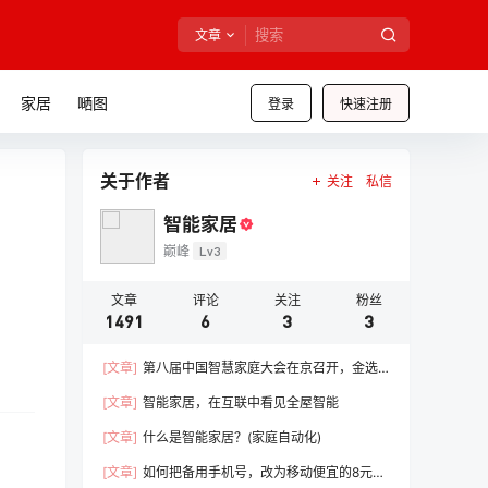
文章
家居
嗮图
登录
快速注册
关于作者
关注
私信
智能家居
巅峰
Lv3
文章
评论
关注
粉丝
1491
6
3
3
[文章]
第八届中国智慧家庭大会在京召开，金选
奖评选结果榜单公布
[文章]
智能家居，在互联中看见全屋智能
[文章]
什么是智能家居？(家庭自动化)
[文章]
如何把备用手机号，改为移动便宜的8元套