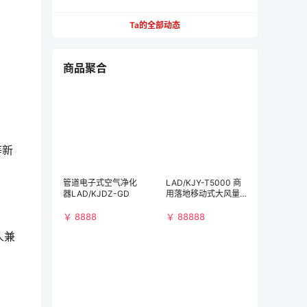
餐，不用去营业厅
Ta的全部动态
商品聚合
等新
管道电子式空气净化
LAD/KJY-T5000 商
器LAD/KJDZ-GD
用落地移动式大风量
空气净化消毒机
￥ 8888
￥ 88888
人兼