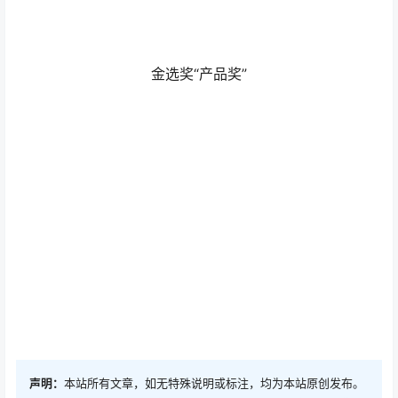
声明：
本站所有文章，如无特殊说明或标注，均为本站原创发布。
任何个人或组织，在未征得本站同意时，禁止复制、盗用、采集、
发布本站内容到任何网站、书籍等各类媒体平台。如若本站内容侵
犯了原著者的合法权益，可联系我们进行处理。
点点赞赏，手留余香
给TA打赏
还没有人赞赏，快来当第一个赞赏的人吧！