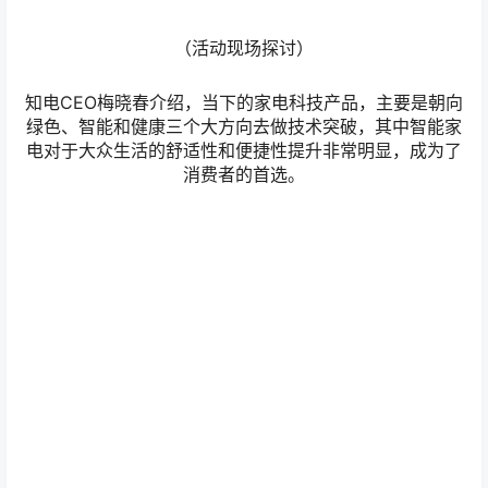
（现场连线）
中国家用电器研究院总工程师徐鸿认为，在如今以“用产品
满足消费需求”为核心的，产品为王时代，技术能力和产品
能力在市场发展中的权重越来越高。我国已经从之前相对
落后、相对不发达的工业体系、制造业体系，进入了一个
比较强大的工业体系，即更加个性化、差异化的产品设
计，更加智能化、数字化的制造过程，更加高效率、低成
本的制造与服务的一体化，更加精细化、科学化的企业管