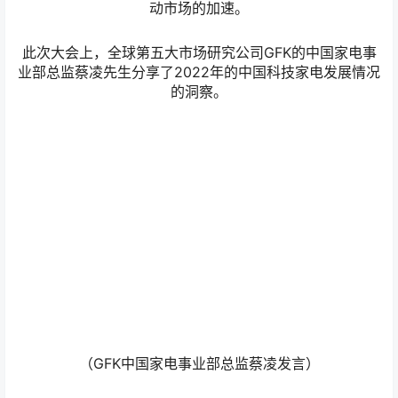
动市场的加速。
此次大会上，全球第五大市场研究公司GFK的中国家电事
业部总监蔡凌先生分享了2022年的中国科技家电发展情况
的洞察。
（GFK中国家电事业部总监蔡凌发言）
蔡凌先生分享：疫情改变了中国消费者的消费观，尤其是
一二线城市的高收入人群，消费保守化的趋势尤为明显。
他们在选择产品的时候，会更注重“健康”、“品质”、“绿
色”、“智能”的标签，能够提升生活品质的家电，具有健康
属性的产品，将在未来市场竞争中拥有更大的优势。同时
蔡凌先生也表示，企业的长期创新，需要瞄准消费者使用
体验的升级。从性能、使用便利性入手，可以带来长期价
值。