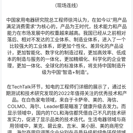
理，更加一体化、全球化的标准体系，将支持中国制造升
级为中国“智造+制造”。
在TechTalk环节，知电的工程师们详细的展示了，通过长
期测试和技术研究发现的2022年值得关注的优秀技术和产
品。在白色家电领域，来自于卡萨帝、美的、海信、
COLMO、海尔、Leader都是瞄准了健康升级去发力。而
显示领域中，国内的TCL和海信都凭借自己不凡的技术研
发实力，促进了显示品类的技术迭代。生活电器领域与商
用领域中，莱克、碧云泉、吉米、莱小厨、美的商用空
调、海尔商用空调等企业分别在品质升级和绿色环保领域
中，瞄准了用户长期使用的价值，展开了品质和绿色环保
升级的积极探索。
2022年，新产品层出不穷，企业用共振、用归位、用创
新、用好产品，为未来注入全新生命力。而第八届中国智
慧家庭大会暨金选奖颁奖盛典的活动以专业、权威和公正
的评选方式，从技术、产品、卓越等多个维度，让行业内
优质的品牌、优秀的产品、先进的技术、卓越的产品力成
为了当下缔造不凡最好的展示。