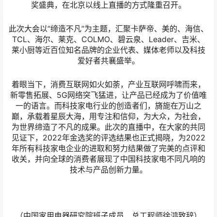
奖盛典，在北京以线上直播的方式隆重召开。
此次大会以“缔造不凡”为主题，汇聚卡萨帝、美的、海信、
TCL、海尔、莱克、COLMO、碧云泉、Leader、吉米、
莱小厨等近百位知名品牌的企业代表、媒体老师以及科技
爱好者共襄盛举。
着眼当下，消费互联网如火如荼，产业互联网呼啸而来，
新零售拓展、5G网络突飞猛进，让产品已经成为了价值唯
一的语言。而科技家电行业的创造者们，旖旎在万山之
巅，承载着星辰大海，用专注和信仰，为大众，为社会，
为世界缔造了不凡的成果。此次的直播中，在大家的共同
见证下，2022年金选奖的评选结果也正式揭晓，为2022
年所有科技家电企业的进取和努力结果做了完美的点评和
收关，并向全球的消费者展现了中国科技家电不同凡响的
技术与产品创新力量。
（中国家用电器研究院班子成员、总工程师徐鸿致辞）