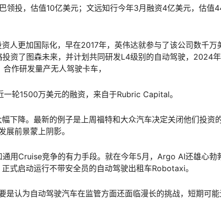
巴领投，估值10亿美元；文远知行今年3月融资4亿美元，估值4
资人更加国际化，早在2017年，英伟达就参与了该公司数千万
r战略投资了图森未来，并计划共同研发L4级别的自动驾驶，2024
）合作研发量产无人驾驶卡车，
500万美元的融资，来自于Rubric Capital。
大幅下降。最新的例子是上周福特和大众汽车决定关闭他们投资
的发展前景蒙上阴影。
和通用Cruise竞争的有力手段。就在今年5月，Argo AI还雄心勃
式启动运行不带安全员的自动驾驶出租车Robotaxi。
，主要是认为自动驾驶汽车在监管方面还面临漫长的挑战，短期可能