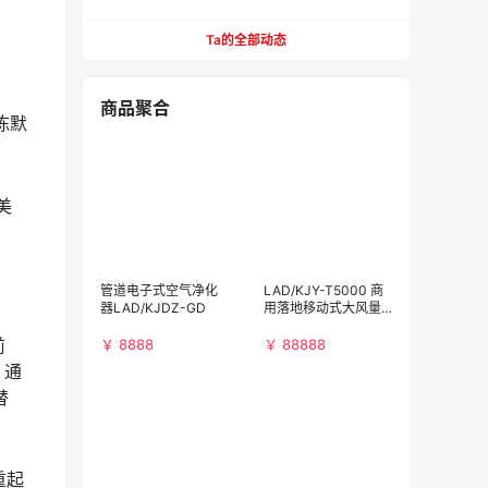
Ta的全部动态
商品聚合
陈默
美
管道电子式空气净化
LAD/KJY-T5000 商
器LAD/KJDZ-GD
用落地移动式大风量
空气净化消毒机
前
￥ 8888
￥ 88888
，通
替
重起