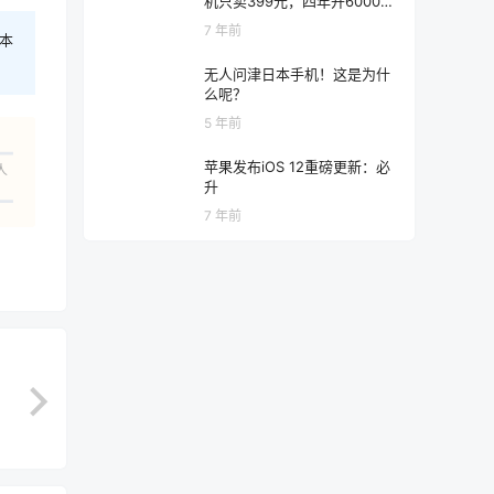
机只卖399元，四年开6000家
店
7 年前
本
无人问津日本手机！这是为什
么呢？
5 年前
苹果发布iOS 12重磅更新：必
人
升
7 年前