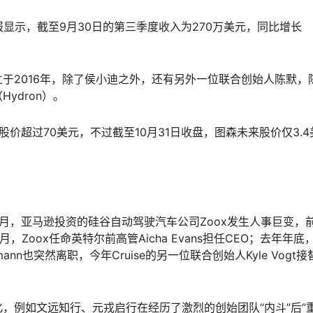
显示，截至9月30日的第三季度收入为270万美元，同比增长
于2016年，除了侯小迪之外，还有另外一位联合创始人陈默，
ydron）。
价超过70美元，不过截至10月31日收盘，图森未来股价仅3.4
月，亚马逊投资的硅谷自动驾驶汽车公司Zoox发生人事巨变，
今年1月，Zoox任命英特尔前高管Aicha Evans担任CEO；去年年底
mann也突然离职，今年Cruise的另一位联合创始人Kyle Vogt接
，例如文远知行、元戎启行在经历了激烈的创始团队“内斗”后“