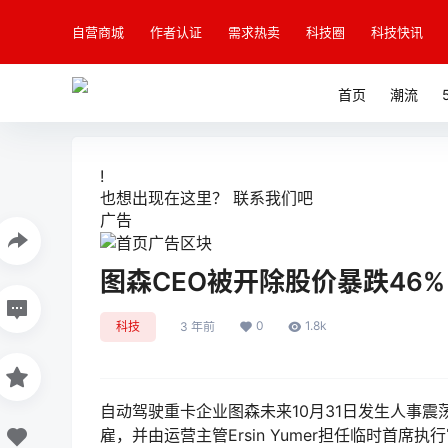
自营商城
作者认证
需求热卖
科技圈
科技快讯
首页
潮流
!
也想出现在这里？
联系我们
吧
广告
图森CEO被开除股价暴跌46%
0
1.8k
科技
3 年前
自动驾驶重卡企业图森未来10月31日发生人事
雇，并由运营主管Ersin Yumer担任临时首席执