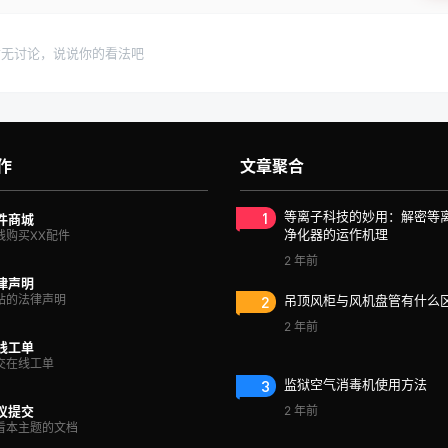
暂无讨论，说说你的看法吧
作
文章聚合
1
等离子科技的妙用：解密等
件商城
净化器的运作机理
线购买XX配件
2 年前
律声明
站的法律声明
2
吊顶风柜与风机盘管有什么
2 年前
线工单
交在线工单
3
监狱空气消毒机使用方法
议提交
2 年前
看本主题的文档