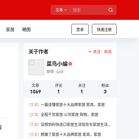
文章
家居
嗮图
登录
快速注册
关于作者
关注
私信
菜鸟小编
巅峰
Lv3
文章
评论
关注
粉丝
1069
1
1
3
[文章]
一篇读懂家居十大品牌家居 家具，家居
[文章]
全程干货家居 公司家居 购物，家居
[文章]
没想到利快进口家居生活馆京东家居生活
解
馆线下门店，家居
[文章]
燃爆了家居十大品牌家居 家具，家居