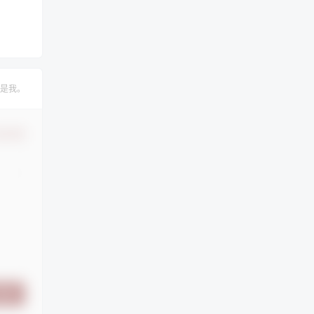
是我。
认修改
提交