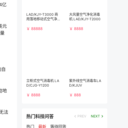
4亿
LAD/KJY-T3000 商
大风量空气净化消毒
用落地移动式空气净
机 LAD/KJY-T2000
化消毒机（3000m³/
美元
h)）
￥ 88888
￥ 8888
年量
的自
立柜式空气消毒机 LA
紫外线空气消毒车LA
D/CJG-Y1200
D/KJUV
勃地
￥ 8888
￥ 888
无法
热门科技问答
PREV
NEXT
热门
最新
等待回答