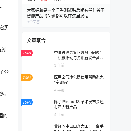
业
大家好着是一个问答测试贴后期有任何关于
智能产品的问题都可以在这里发帖
0
个回答
为它买
文章聚合
逐渐
中国联通高管回复热点问题：
TOP1
正积极推动与腾讯新设合营公
司的组建
3 年前
了公
医用空气净化器使用帮助避免
TOP2
“空调病”
4 年前
半多。
除了iPhone 13 苹果发布会还
TOP3
有四大新产品
4 年前
理的
曾经的中国山寨大王：一台手