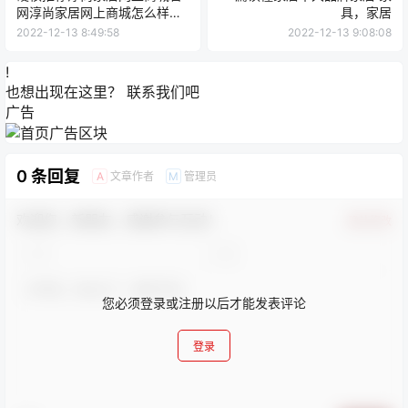
网淳尚家居网上商城怎么样，
具，家居
家居
2022-12-13 8:49:58
2022-12-13 9:08:08
!
也想出现在这里？
联系我们
吧
广告
0 条回复
文章作者
管理员
A
M
欢迎您，新朋友，感谢参与互动！
确认修改
您必须登录或注册以后才能发表评论
登录