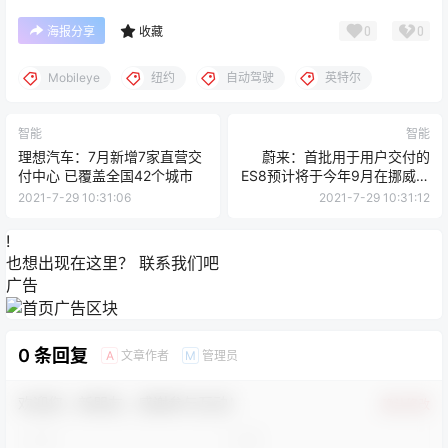
0
0
海报分享
收藏
Mobileye
纽约
自动驾驶
英特尔
智能
智能
理想汽车：7月新增7家直营交
蔚来：首批用于用户交付的
付中心 已覆盖全国42个城市
ES8预计将于今年9月在挪威开
放预订和交付
2021-7-29 10:31:06
2021-7-29 10:31:12
!
也想出现在这里？
联系我们
吧
广告
0 条回复
文章作者
管理员
A
M
欢迎您，新朋友，感谢参与互动！
确认修改