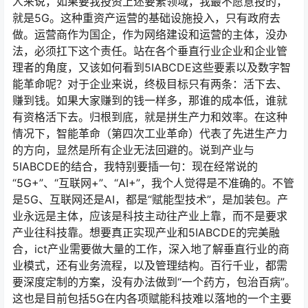
人来说，如果要我投资上述要素领域，我最不愿意投的，
就是5G。这种重资产运营的基础设施投入，只有政府去
做。运营商作为国企，作为网络建设和运营的主体，没办
法，必须扛下这个责任。站在各个垂直行业企业和企业管
理者的角度，又该如何看到5IABCDE这些要素以及数字智
能革命呢？对于企业来说，终极目标只有两条：活下去、
赚到钱。如果大家赚到的钱一样多，那谁的成本低，谁就
有资格活下去。归根到底，就是拼生产力和效率。在这种
情况下，智能革命（第四次工业革命）代表了先进生产力
的方向，显然是所有企业无法回避的。说到产业与
5IABCDE的结合，我特别要插一句：现在经常说的
“5G+”、“互联网+”、“AI+”，我个人觉得是不准确的。不管
是5G、互联网还是AI，都是“赋能型技术”，是加装包。产
业永远是主体，应该是科技主动往产业上靠，而不是要求
产业往科技靠。想要真正实现产业和5IABCDE的完美融
合，ict产业需要做大量的工作，深入地了解垂直行业的商
业模式，还有业务流程，以及管理结构。百行千业，都需
要深度定制的方案，没有办法做到“一个药方，包治百病”。
这也是目前包括5G在内各项赋能科技难以落地的一个主要