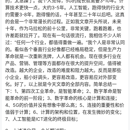
的，太急躁了。我个人觉得，5G的成长就需要3-10年。计
算技术更快一点，大约3-5年。人工智能，跑得快的行业大
约需要3-8年，跑得慢的话，十年甚至二十年以后吧。这真
的会是一个非常漫长的过程。正如我文章开头所说，未来
十年，作为马拉松的前十公里，非常关键，跑着跑着，也
许差距就拉开了。现在有一句话很流行，我相信不少人听
过：“任何一个行业，都值得重做一遍。”我个人是非常认同
的。看似各个垂直行业好像都已经格局稳定，但是生产力
革命就是一次重新洗牌，人人都有机会。现在很多行业在
产品、营销、管理等方面都存在很大的提升空间，值得被
改造。越大的企业，改造的难度和阻力越大。反而是那些
小企业，船小好调头，更容易改造，更容易应对外部变
化。好了，以上就是今天文章的全部内容。简单总结一
下：1、第四次工业革命，是智能革命；2、数字革命是智
能革命的前一阶段；3、数字革命的核心是计算和连接；
4、5G的价值并没有想象中那么高；5、连接的重要性和价
值弱于计算；6、计算的架构和位置，在发生微妙的变化；
7、人工智能是ICT进化的终极目标；