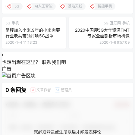
5G
AI人工智能
基站天线
智能手机
5G
手机
5G
互联网
手机
常程加入小米,9年的小米需要
2020中国迎5G大年资深TMT
行业老兵带领打响5G战争
专家全面剖析市场机遇
2020-1-4 11:13:23
2020-1-6 9:57:09
!
也想出现在这里？
联系我们
吧
广告
0 条回复
文章作者
管理员
A
M
欢迎您，新朋友，感谢参与互动！
确认修改
您必须登录或注册以后才能发表评论