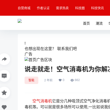
自营商城
作者认证
需求热卖
科技圈
科技快讯
首页
潮流
!
也想出现在这里？
联系我们
吧
广告
说走就走！空气消毒机为你解
0
662
智能
2 年前
空气消毒机
它是分几种吸顶式空气净化消毒机,
毒机等。可以就是很多场所可以使用,一比如说我