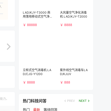
人
LAD/KJY-T3000 商
大风量空气净化消毒
用落地移动式空气净
机 LAD/KJY-T2000
化消毒机（3000m³/
h)）
￥ 88888
￥ 8888
立柜式空气消毒机 LA
紫外线空气消毒车LA
D/CJG-Y1200
D/KJUV
￥ 8888
￥ 888
能力。
热门科技问答
PREV
NEXT
热门
最新
等待回答