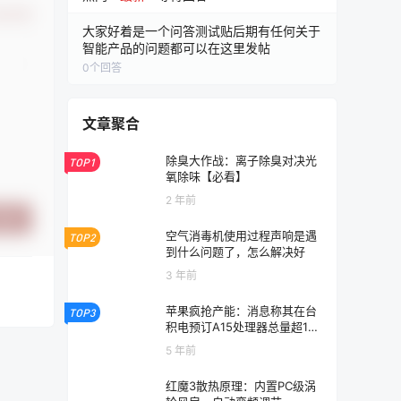
认修改
大家好着是一个问答测试贴后期有任何关于
智能产品的问题都可以在这里发帖
0
个回答
文章聚合
除臭大作战：离子除臭对决光
TOP1
氧除味【必看】
2 年前
提交
空气消毒机使用过程声响是遇
TOP2
到什么问题了，怎么解决好
3 年前
苹果疯抢产能：消息称其在台
TOP3
积电预订A15处理器总量超1亿
颗
5 年前
红魔3散热原理：内置PC级涡