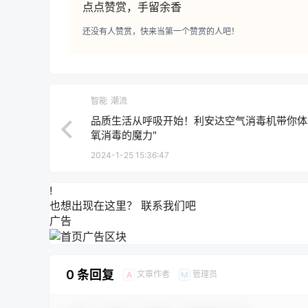
点点赞赏，手留余香
还没有人赞赏，快来当第一个赞赏的人吧！
智能
潮流
品质生活从呼吸开始！利安达空气消毒机带你体
氧消毒的魔力"
2024-1-25 15:36:47
!
也想出现在这里？
联系我们
吧
广告
0 条回复
文章作者
管理员
A
M