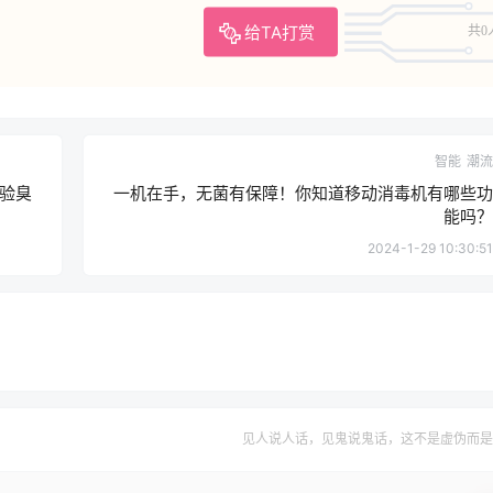
给TA打赏
共0
智能
潮流
验臭
一机在手，无菌有保障！你知道移动消毒机有哪些功
能吗？
2024-1-29 10:30:51
见人说人话，见鬼说鬼话，这不是虚伪而是