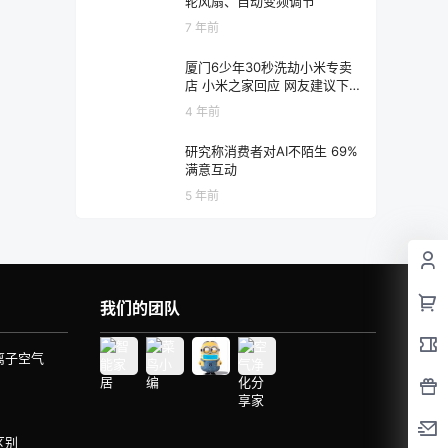
轮风扇、自动变频调节
7 年前
厦门6少年30秒洗劫小米专卖
店 小米之家回应 网友建议下
班收起演示机
4 年前
研究称消费者对AI不陌生 69%
满意互动
5 年前
我们的团队
离子空气
区别