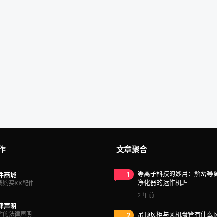
作
文章聚合
1
等离子科技的妙用：解密等
件商城
净化器的运作机理
线购买XX配件
2 年前
律声明
站的法律声明
2
吊顶风柜与风机盘管有什么