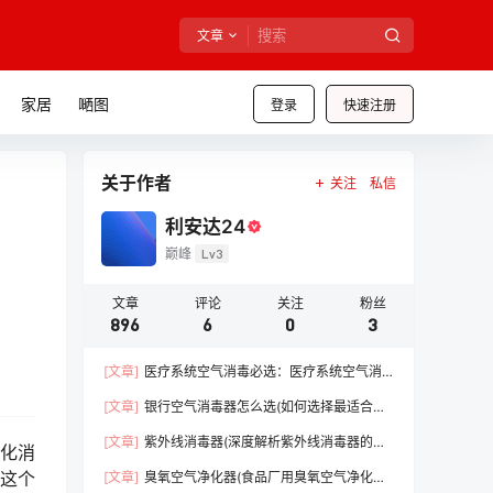
文章
家居
嗮图
登录
快速注册
关于作者
关注
私信
利安达24
巅峰
Lv3
文章
评论
关注
粉丝
896
6
0
3
[文章]
医疗系统空气消毒必选：医疗系统空气消
毒器（守护医疗前线，保障患者安全）【干货】
[文章]
银行空气消毒器怎么选(如何选择最适合的
消毒设备)【必看】
[文章]
紫外线消毒器(深度解析紫外线消毒器的优
净化消
势)【必看】
为这个
[文章]
臭氧空气净化器(食品厂用臭氧空气净化器)