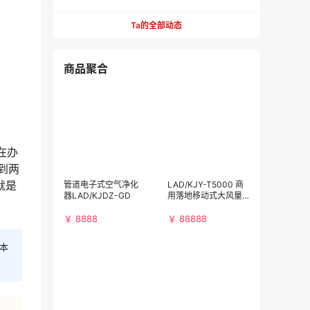
【必看】
Ta的全部动态
商品聚合
在办
到两
就是
管道电子式空气净化
LAD/KJY-T5000 商
器LAD/KJDZ-GD
用落地移动式大风量
空气净化消毒机
￥ 8888
￥ 88888
本