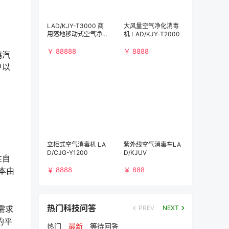
LAD/KJY-T3000 商
大风量空气净化消毒
用落地移动式空气净
机 LAD/KJY-T2000
化消毒机（3000m³/
h)）
￥ 88888
￥ 8888
鹏汽
户以
立柜式空气消毒机 LA
紫外线空气消毒车LA
D/CJG-Y1200
D/KJUV
往自
￥ 8888
￥ 888
本由
热门科技问答
PREV
NEXT
需求
的平
热门
最新
等待回答