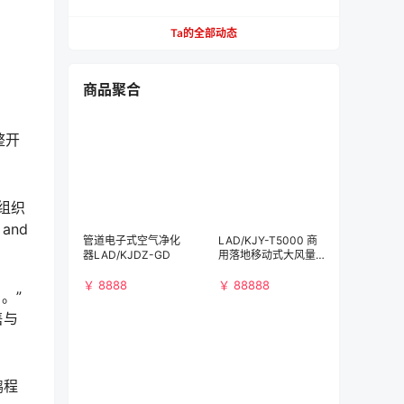
Ta的全部动态
商品聚合
整开
的组织
and
管道电子式空气净化
LAD/KJY-T5000 商
器LAD/KJDZ-GD
用落地移动式大风量
空气净化消毒机
￥ 8888
￥ 88888
。”
售与
鹏程