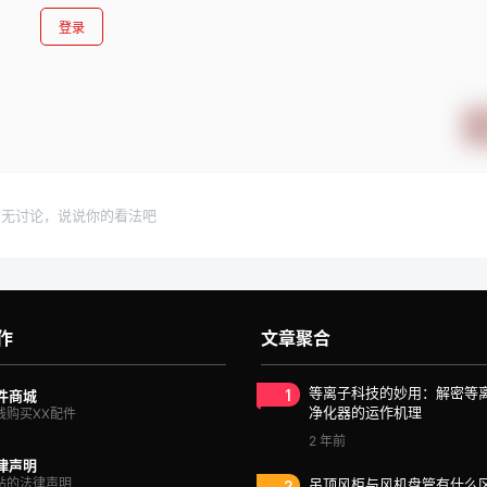
登录
暂无讨论，说说你的看法吧
作
文章聚合
1
等离子科技的妙用：解密等
件商城
净化器的运作机理
线购买XX配件
2 年前
律声明
站的法律声明
2
吊顶风柜与风机盘管有什么