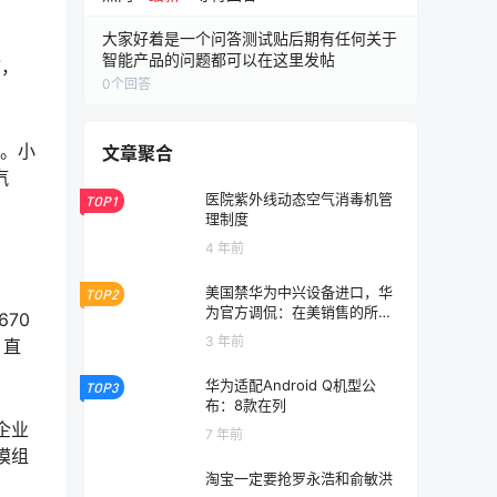
大家好着是一个问答测试贴后期有任何关于
智能产品的问题都可以在这里发帖
7，
0
个回答
辆。小
文章聚合
汽
医院紫外线动态空气消毒机管
TOP1
理制度
4 年前
美国禁华为中兴设备进口，华
TOP2
为官方调侃：在美销售的所有
70
手机享100%折扣
3 年前
，直
华为适配Android Q机型公
TOP3
布：8款在列
企业
7 年前
模组
淘宝一定要抢罗永浩和俞敏洪