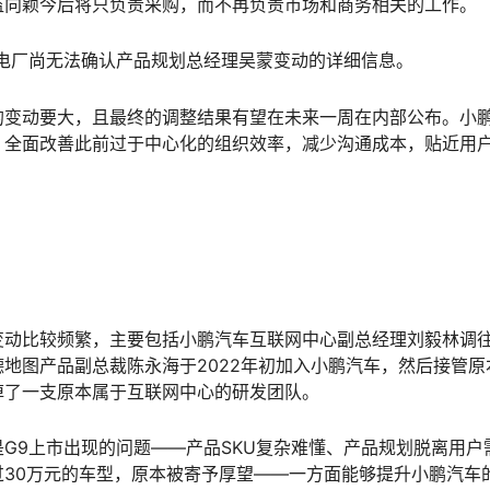
监向颖今后将只负责采购，而不再负责市场和商务相关的工作。
电厂尚无法确认产品规划总经理吴蒙变动的详细信息。
的变动要大，且最终的调整结果有望在未来一周在内部公布。小
，全面改善此前过于中心化的组织效率，减少沟通成本，贴近用
变动比较频繁，主要包括小鹏汽车互联网中心副总经理刘毅林调
地图产品副总裁陈永海于2022年初加入小鹏汽车，然后接管原
掉了一支原本属于互联网中心的研发团队。
G9上市出现的问题——产品SKU复杂难懂、产品规划脱离用户
30万元的车型，原本被寄予厚望——一方面能够提升小鹏汽车