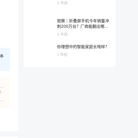
3 年前
观察｜折叠屏手机今年销量冲
刺200万台？厂商能翻出哪些
新花样
3 年前
你理想中的智能家庭长啥样？
7 年前
本
人