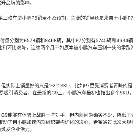
提升品牌的影响。
第三款车型小鹏P5销量不及预期，主要的销量还是来自于小鹏P
量分别为9578辆和8468辆，其中P7分别有5745辆和4634
比和环比双降，连续两个月不如原本被小鹏汽车压制一头的零跑
实际上销量好的只是1-2个SKU，比如P7更受消费者青睐的是6
ro容易吸引消费者。在最新的G9上，小鹏汽车最初也推出多个SKU
G9能够在体验上战胜一些对手，但内部问题确实不少，降低了
推动了何小鹏加速内部组织架构优化的决心，希望通过此次大规
新焕发企业活力。