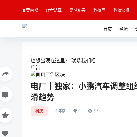
自营商城
作者认证
需求热卖
科技圈
科技快讯
首页
潮流
!
也想出现在这里？
联系我们
吧
广告
电厂丨独家：小鹏汽车调整组
滑趋势
0
2.3k
科技
3 年前