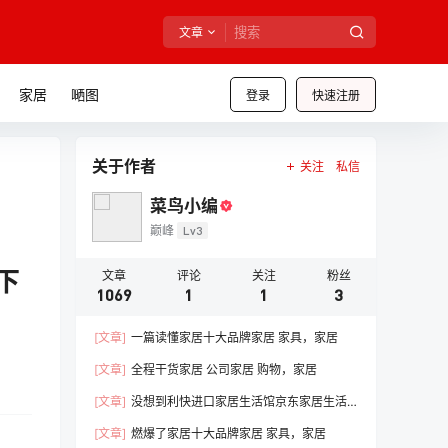
文章
家居
嗮图
登录
快速注册
关于作者
关注
私信
菜鸟小编
巅峰
Lv3
下
文章
评论
关注
粉丝
1069
1
1
3
[文章]
一篇读懂家居十大品牌家居 家具，家居
[文章]
全程干货家居 公司家居 购物，家居
[文章]
没想到利快进口家居生活馆京东家居生活
馆线下门店，家居
[文章]
燃爆了家居十大品牌家居 家具，家居