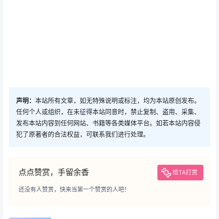
七侯笔录
三体
动画
国产动画
马伯庸
科技
科技
Arm急了？高通爆料ARM架构
《赛博朋克 2077》Steam 最
SoC将禁外部GPU设计，三星
近好评率首次达到 90%
联发科被连坐
2022-10-30 7:55:00
2022-10-31 7:49:00
!
也想出现在这里？
联系我们
吧
广告
0 条回复
文章作者
管理员
A
M
欢迎您，新朋友，感谢参与互动！
确认修改