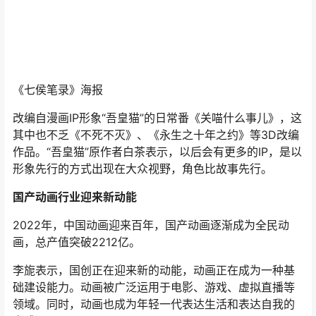
2022年，中国动画迎来百年，国产动画逐渐成为全民动
画，总产值突破2212亿。
李旎表示，国创正在迎来新的动能，动画正在成为一种基
础建设能力。动画被广泛运用于电影、游戏、虚拟直播等
领域。同时，动画也成为年轻一代表达生活和表达自我的
方式。
在B站，有超过23万的主播通过动画技术，以虚拟形象和
观众产生情感链接，动画成为年轻一代社交行为的一部
分。
“动画一定会是构建可视化数字世界的必备能力。未来，动
画或许会替代所有其他的内容类型。”李旎说。
过去五年，B站在国产动画领域坚持长线布局，依托独特的
动画内容生态，联合上下游动画公司，打造优质的国创作
品，推动国产动画快速发展。
在演讲的最后，李旎借用上海美术电影制片厂第一任厂长
特伟曾经说过一句话，“不模仿别人，不重复自己”，作为中