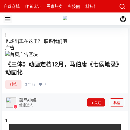
自营商城
作者认证
需求热卖
科技圈
科技快讯
智能科技问
!
也想出现在这里？
联系我们
吧
广告
《三体》动画定档12月，马伯庸《七侯笔录》
动画化
0
科技
3 年前
菜鸟小编
关注
私信
健康达人
1