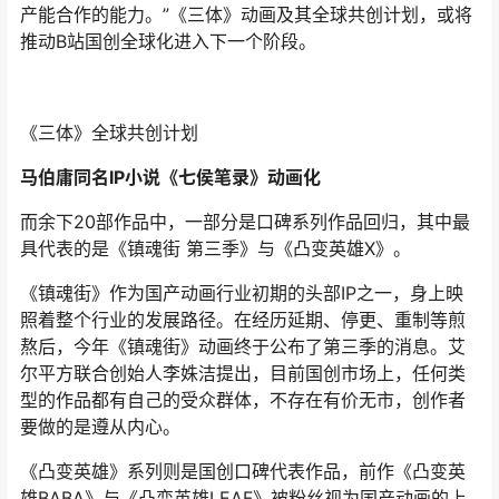
尔平方联合创始人李姝洁提出，目前国创市场上，任何类
型的作品都有自己的受众群体，不存在有价无市，创作者
要做的是遵从内心。
《凸变英雄》系列则是国创口碑代表作品，前作《凸变英
雄BABA》与《凸变英雄LEAF》被粉丝视为国产动画的上
乘之作。时隔四年，《凸变英雄X》终于回归。
其它口碑续作如《凡人修仙传》、《时光代理人 第二
季》、《百妖谱·司府篇》、《汉化日记 第四季》等也相继
公布了新PV，持续打造国创IP精品续作。
万维猫动画联合创始人、《凡人修仙传》系列动画导演王
裕仁表示，真实世界和数字世界边界的进一步打通，能够
让创作者更多地拓展自己想象力。
此外，多元化新作也值得关注。如改编自马伯庸同名IP小
说的《七侯笔录》，讲述了一位不学无术的现代少年，无
意中邂逅了李白的青莲笔，命运就此与千年之前的诗仙交
织一处，并为他开启了一个叫作笔冢的神秘世界。文人墨