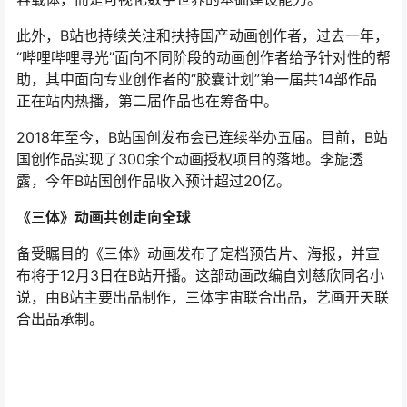
此外，B站也持续关注和扶持国产动画创作者，过去一年，
“哔哩哔哩寻光”面向不同阶段的动画创作者给予针对性的帮
助，其中面向专业创作者的“胶囊计划”第一届共14部作品
正在站内热播，第二届作品也在筹备中。
2018年至今，B站国创发布会已连续举办五届。目前，B站
国创作品实现了300余个动画授权项目的落地。李旎透
露，今年B站国创作品收入预计超过20亿。
《三体》动画共创走向全球
备受瞩目的《三体》动画发布了定档预告片、海报，并宣
布将于12月3日在B站开播。这部动画改编自刘慈欣同名小
说，由B站主要出品制作，三体宇宙联合出品，艺画开天联
合出品承制。
动画《三体》海报