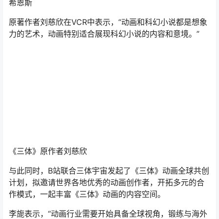
与此同时，B站联合三体宇宙发起了《三体》动画全球共创
计划，拟邀请世界各地优秀的动画创作者，开拓多元的合
作模式，一起丰富《三体》动画的内容空间。
李旎表示，“动画行业需要开始具备全球视角，锻练与海外
产能合作的能力。”《三体》动画及其全球共创计划，或将
推动B站国创全球化进入下一个阶段。
《三体》全球共创计划
马伯庸同名IP小说《七侯笔录》动画化
而余下20部作品中，一部分是口碑系列作品回归，其中最
具代表的是《镇魂街 第三季》与《凸变英雄X》。
《镇魂街》作为国产动画行业初期的头部IP之一，身上映
照着整个行业的发展路径。在经历延期、停更、重制等煎
熬后，今年《镇魂街》动画终于公布了第三季的消息。艾