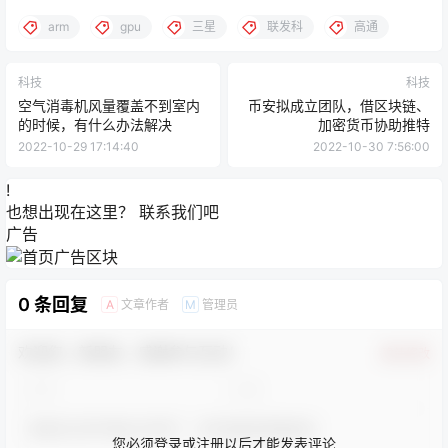
arm
gpu
三星
联发科
高通
科技
科技
空气消毒机风量覆盖不到室内
币安拟成立团队，借区块链、
的时候，有什么办法解决
加密货币协助推特
2022-10-29 17:14:40
2022-10-30 7:56:00
!
也想出现在这里？
联系我们
吧
广告
0 条回复
文章作者
管理员
A
M
欢迎您，新朋友，感谢参与互动！
确认修改
您必须登录或注册以后才能发表评论