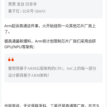
萧箫 发自 凹非寺
量子位 | 公众号 QbitAI
Arm起诉高通这件事，火开始烧到一众其他芯片厂商上
了。
据高通最新爆料，Arm将计划限制芯片厂商们采用自研
GPU/NPU等架构：
要想用基于ARM公版架构的CPU，SoC上的每一部分
设计都得基于ARM架构！
也就是说，无论是联发科、三星还是高通等厂商，在不久