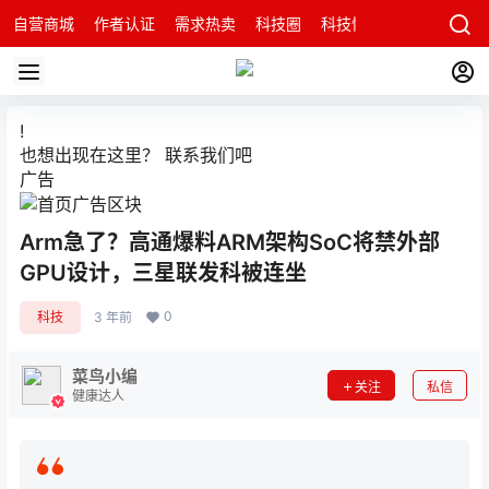
自营商城
作者认证
需求热卖
科技圈
科技快讯
智能科技问
!
也想出现在这里？
联系我们
吧
广告
Arm急了？高通爆料ARM架构SoC将禁外部
GPU设计，三星联发科被连坐
0
科技
3 年前
菜鸟小编
关注
私信
健康达人