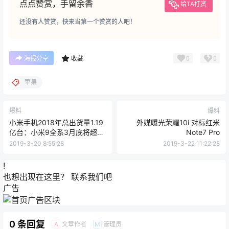
点点赞赏，手留余香
给TA打赏
还没有人赞赏，快来当第一个赞赏的人吧！
0
0
海报分享
收藏
苹果
爆料
爆料
小米手机2018年总出货量1.19
外媒曝光荣耀10i 对标红米
亿台：小米9全系3月底将超
Note7 Pro
150万台
2019-3-20 8:55:28
2019-3-22 11:22:28
!
也想出现在这里？
联系我们
吧
广告
0 条回复
文章作者
管理员
A
M