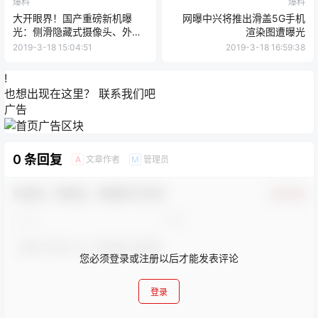
爆料
爆料
大开眼界！国产重磅新机曝
网曝中兴将推出滑盖5G手机
光：侧滑隐藏式摄像头、外翻
渲染图遭曝光
异形屏
2019-3-18 15:04:51
2019-3-18 16:59:38
!
也想出现在这里？
联系我们
吧
广告
0 条回复
文章作者
管理员
A
M
欢迎您，新朋友，感谢参与互动！
确认修改
您必须登录或注册以后才能发表评论
登录