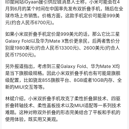
印度网站iGyaan援引供应链消息人士称，小米可能会在4
月到6月的某个时间在中国率先发布双折叠手机，随后在全
球市场上市销售。价格方面，这款手机定价可能是999美
元(约合人民币6700元)。
如果小米双折叠手机定价是999美元的话，那么它比三星
Galaxy Fold以及华为Mate X售价更亲民，后两者售价分
别是1980美元(约合人民币13300元)、2600美元(约合人
民币17500元)。
另外报道指出，考虑到三星Galaxy Fold、华为Mate X均
是当下旗舰级规格。因此小米双折叠手机也有可能是旗舰
级配置，比如骁龙855旗舰平台、8GB或者10GB内存、全
新的MIUI交互等等。
林斌介绍，小米双折叠手机攻克了柔性折叠屏技术、四驱
折叠转轴技术、柔性盖板技术以及MIUI适配等一系列技术
难题。这种对称双外折叠的形态完美结合了平板和手机的
使用体验，既实用又美观。