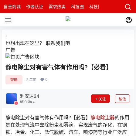
自营商城
作者认证
需求热卖
科技圈
科技快讯
智能科技问
!
也想出现在这里？
联系我们
吧
广告
静电除尘对有害气体有作用吗?【必看】
0
智能
2 年前
利安达24
关注
私信
砺心缘起
静电除尘对有害气体有作用吗?【必看】
静电除尘器
的作用
是在处理气流中去除粉尘和雾滴，实现废气的净化，在钢
铁、冶金、化工、盐气脱硫、汽车、喷漆药等行业广泛应