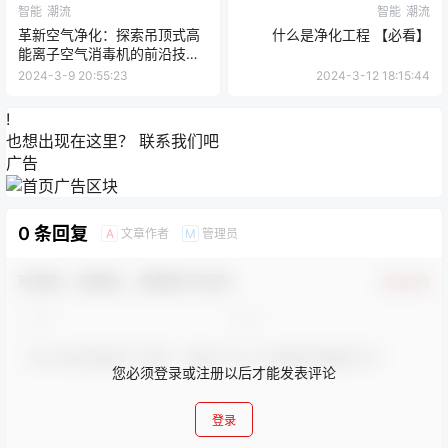
智能
潮流
智能
潮流
革新空气净化：探索吊顶式高
什么是净化工程 【必看】
能离子空气消毒机的前沿技术
（干货）
2024-3-9 20:55:23
2024-3-12 18:15:44
!
也想出现在这里？
联系我们
吧
广告
0 条回复
文章作者
管理员
A
M
欢迎您，新朋友，感谢参与互动！
确认修改
您必须登录或注册以后才能发表评论
登录