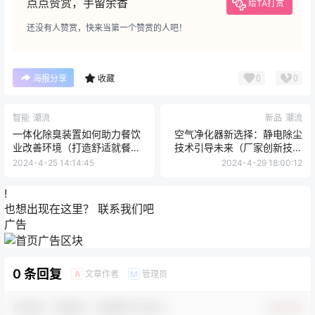
点点赞赏，手留余香
给TA打赏
还没有人赞赏，快来当第一个赞赏的人吧！
0
0
海报分享
收藏
智能
潮流
新品
潮流
一体化除臭装置如何助力餐饮
空气净化器新选择：静电除尘
业改善环境（打造舒适就餐体
技术引导未来（厂家创新技术
验）【干货】
介绍）【必看】
2024-4-25 14:14:45
2024-4-29 18:00:12
!
也想出现在这里？
联系我们
吧
广告
0 条回复
文章作者
管理员
A
M
欢迎您，新朋友，感谢参与互动！
确认修改