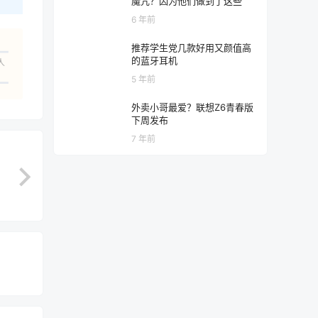
魔咒？因为他们做到了这些
6 年前
推荐学生党几款好用又颜值高
的蓝牙耳机
人
5 年前
外卖小哥最爱？联想Z6青春版
下周发布
7 年前