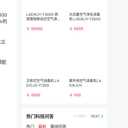
00
LAD/KJY-T3000 商
大风量空气净化消毒
用落地移动式空气净
机 LAD/KJY-T2000
ro的
化消毒机（3000m³/
h)）
￥ 88888
￥ 8888
比立
顶配
立柜式空气消毒机 LA
紫外线空气消毒车LA
D/CJG-Y1200
D/KJUV
￥ 8888
￥ 888
热门科技问答
PREV
NEXT
热门
最新
等待回答