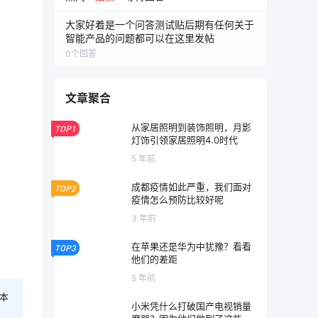
大家好着是一个问答测试贴后期有任何关于
智能产品的问题都可以在这里发帖
0
个回答
文章聚合
从家居照明到装饰照明，月影
TOP1
灯饰引领家居照明4.0时代
5 年前
成都疫情如此严重，我们面对
TOP2
疫情怎么预防比较好呢
3 年前
在苹果还是华为中犹豫？看看
TOP3
他们的差距
5 年前
本
小米凭什么打破国产电视销量