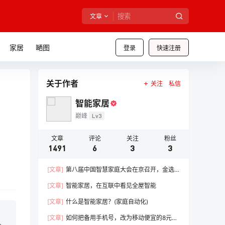
文章
家居
嗮图
登录
快速注册
关于作者
关注
私信
智能家居
巅峰
Lv3
文章
评论
关注
粉丝
1491
6
3
3
[文章]
第八届中国智慧家庭大会在京召开，金选
奖评选结果榜单公布
[文章]
智能家居，在互联中看见全屋智能
[文章]
什么是智能家居？(家庭自动化)
[文章]
如何把备用手机号，改为移动便宜的8元套