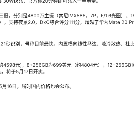
arge 30W快充，官方称20分钟即可充入一半电量。
，分别是4800万主摄（索尼IMX586，7P，F/1.6光圈）、16
），支持夜景2.0，DxO综合评分111分，超越了华为Mate 20 P
.21秒识别，号称目前最快，内置横向线性马达、液冷散热、杜
约4598元)，8+256GB为699美元（约4804元），12+256GB
选，将于5月17日开卖。
5月16日，届时国内价格也会公布。