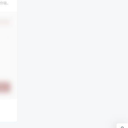
你输。
认修改
提交