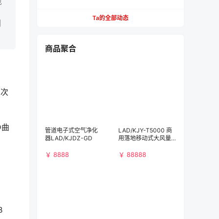
也
餐，不用去营业厅
Ta的全部动态
调
商品聚合
单次
D曲
管道电子式空气净化
LAD/KJY-T5000 商
器LAD/KJDZ-GD
用落地移动式大风量
空气净化消毒机
￥ 8888
￥ 88888
B