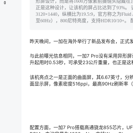
形屏设计，而是将1600万像素前摄镜头隐藏在
0
正是这种设计，让该机的屏占比达到了93%。 
3120×1440，纵横比为19.5:9，官方称之为Fl
至60Hz），800尼特亮度，支持HDR10/10+
昨天晚间，一加在海外举行了新品发布会，正式发布
与此前曝光信息相同，一加7 Pro没有采用异形
升起用时0.53秒，可承受23公斤重量，也正是
该机亮点之一是正面的曲面屏，其6.67英寸，分辨率为3
面显示屏，像素密度516ppi，最高90Hz刷新率（
配置方面，一加7 Pro搭载高通骁龙855芯片，UFS 