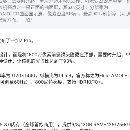
顶部，需要时升起，单次升起用时0.53秒，可承受23公斤重量，
该机亮点之一是正面的曲面屏，其6.67英寸，分辨率为
uid AMOLED曲面显示屏，像素密度516ppi，最高90Hz刷新率（可
。 配置方面，一加7
了一加7 Pro。
屏设计，而是将1600万像素前摄镜头隐藏在顶部，需要时升起，
这种设计，让该机的屏占比达到了93%。
120×1440，纵横比为19.5:9，官方称之为Fluid AMOLE
可调至60Hz），800尼特亮度，支持HDR10/10+。
3.0闪存（全球首款商用），提供6/8/12GB RAM+128/256G