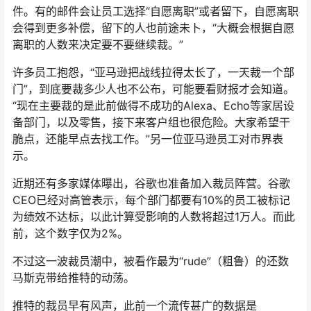
件。有的邮件会让员工选择“自愿离职”或者留下，自愿离职
会得到更多补偿，留下的人也前途未卜，“大概会根据自愿
离职的人数来决定要不要继续裁。”
许多员工抱怨，“亚马逊把战线拉得太长了，一天裁一个部
门”，到底要裁多少人也不公布，可能要看财报才会知道。
“现在主要裁的是此前做得不成功的Alexa、Echo等家居设
备部门，以及零售，接下来客户组也很危险。大家希望干
脆点，还能早点去找工作。”另一位亚马逊员工对市界表
示。
近期还有多家媒体曝出，谷歌也准备加入裁员阵营。谷歌
CEO已经对高管表示，每个部门都要有10%的员工被标记
为绩效不达标，以此计算受影响的人数将超过1万人。而此
前，这个数字仅为2%。
不过这一波裁员潮中，被看作最为“rude”（粗鲁）的还数
马斯克带给推特的动荡。
推特的裁员早有风声，此前一个流传甚广的数据是