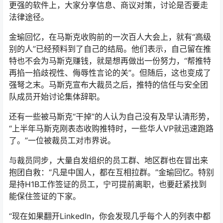
更强的软件上，大家分享信息、商议对策，讨论是否要走
法律途径。
金瑜回忆，在马斯克收购前的一次百人大会上，就有“高级
别的人”已经预料到了自己的结局。他们表示，自己留在推
特也不会为马斯克赚钱，就是想再做出一份努力，“帮推特
再掐一掐歧视性、侮辱性言论的关”。但随后，这也变成了
强弩之末。马斯克宣布大裁员之后，推特的信任与安全团
队成员开始讨论集体辞职。
还有一些被马斯克“干掉”的人认为自己没有及早认清形势，
“上半年马斯克刚表态收购推特时，一些华人VP就迅速跑路
了。”一位被裁员工对市界说。
与裁员同步，大量自发组织的员工群、地区群也在冒出来
抱团自救：“凡是中国人，都在互相拉群。”金瑜回忆。特别
是持H1B工作签证的员工，宁可提前离职，也要赶紧找到
能保住签证的下家。
“现在如果翻开LinkedIn，你会发现几乎每个人的列表中都