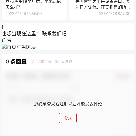
宣布造车18个月后，小米过的
美国禁华为中兴设备进口，华
怎么样？
为官方调侃：在美销售的所有
手机享100%折扣
2022-11-25 15:36:00
2022-11-28 8:17:00
!
也想出现在这里？
联系我们
吧
广告
0 条回复
文章作者
管理员
A
M
欢迎您，新朋友，感谢参与互动！
确认修改
您必须登录或注册以后才能发表评论
登录