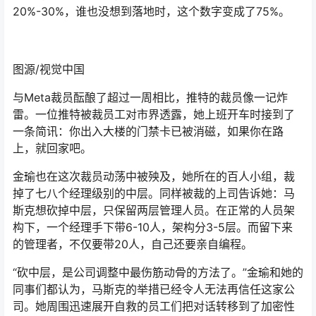
20%-30%，谁也没想到落地时，这个数字变成了75%。
图源/视觉中国
与Meta裁员酝酿了超过一周相比，推特的裁员像一记炸
雷。一位推特被裁员工对市界透露，她上班开车时接到了
一条简讯：你出入大楼的门禁卡已被消磁，如果你在路
上，就回家吧。
金瑜也在这次裁员动荡中被殃及，她所在的百人小组，裁
掉了七八个经理级别的中层。同样被裁的上司告诉她：马
斯克想砍掉中层，只保留两层管理人员。在正常的人员架
构下，一个经理手下带6-10人，架构分3-5层。而留下来
的管理者，不仅要带20人，自己还要亲自编程。
“砍中层，是公司调整中最伤筋动骨的方法了。”金瑜和她的
同事们都认为，马斯克的举措已经令人无法再信任这家公
司。她周围迅速展开自救的员工们把对话转移到了加密性