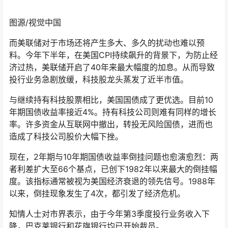
图源/视觉中国
而美联储对于市场还将产生多大、多久的扰动也难以预
料。今年下半年，在美国CPI持续飙升的背景下，为防止经
济过热，美联储开启了40年来最大幅度的加息。从而导致
投行业务急剧放缓，科技股龙头蒸发了近半市值。
与继续持有科技股票相比，美国国债成了更优选。目前10
年期国债收益率接近4%。持有科技公司则难有同样的增长
率。许多资金从互联网中撤出，转投无风险国债，进而也
造成了科技公司股价大幅下挫。
现在，2年期与10年期国债收益率倒挂问题也愈演愈烈：两
者利差扩大至66个基点，已创下1982年以来最大的倒挂幅
度。该指标通常被视为美国经济衰退的领先信号。1988年
以来，倒挂现象发生了4次，都引发了经济危机。
知情人士对市界表示，由于今年第3季度投行业务收入下
降，巴克莱银行和花旗银行均已开始裁员。