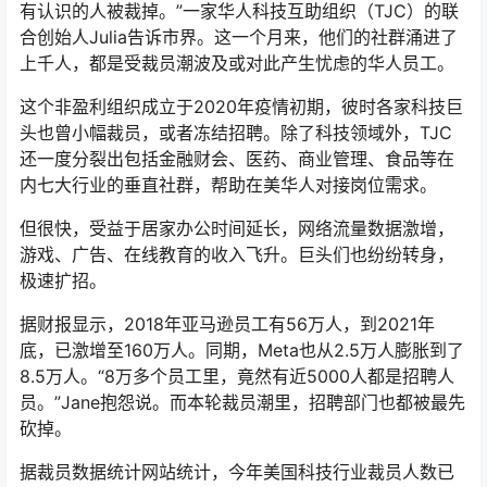
有认识的人被裁掉。”一家华人科技互助组织（TJC）的联
合创始人Julia告诉市界。这一个月来，他们的社群涌进了
上千人，都是受裁员潮波及或对此产生忧虑的华人员工。
这个非盈利组织成立于2020年疫情初期，彼时各家科技巨
头也曾小幅裁员，或者冻结招聘。除了科技领域外，TJC
还一度分裂出包括金融财会、医药、商业管理、食品等在
内七大行业的垂直社群，帮助在美华人对接岗位需求。
但很快，受益于居家办公时间延长，网络流量数据激增，
游戏、广告、在线教育的收入飞升。巨头们也纷纷转身，
极速扩招。
据财报显示，2018年亚马逊员工有56万人，到2021年
底，已激增至160万人。同期，Meta也从2.5万人膨胀到了
8.5万人。“8万多个员工里，竟然有近5000人都是招聘人
员。”Jane抱怨说。而本轮裁员潮里，招聘部门也都被最先
砍掉。
据裁员数据统计网站统计，今年美国科技行业裁员人数已