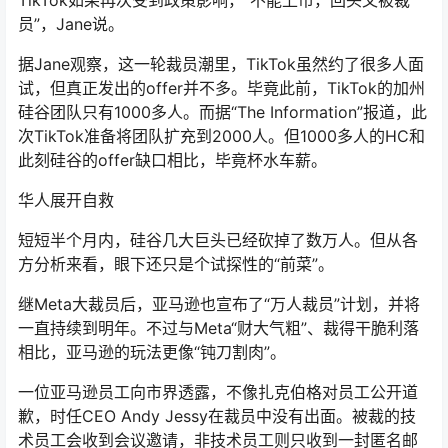
TikTok如果再次受到政策影响，“不能上市，回头又被裁
员”，Jane说。
据Jane观察，这一轮裁员潮里，TikTok虽然约了很多人面
试，但真正发出的offer并不多。毕竟此前，TikTok的加州
硅谷团队只有1000多人。而据“The Information”报道，此
次TikTok准备将团队扩充到2000人。但1000多人的HC和
此刻硅谷的offer缺口相比，毕竟杯水车薪。
华人展开自救
短短半个月内，硅谷几大巨头已经砍掉了数万人。但从各
方分析来看，眼下还只是个试探性的“前菜”。
继Meta大裁员后，亚马逊也宣布了“万人裁员”计划，并将
一直持续到明年。不过与Meta“财大气粗”、裁得干脆利落
相比，亚马逊的玩法更像“钝刀割肉”。
一位亚马逊员工向市界透露，不像扎克伯格对员工公开道
歉，时任CEO Andy Jessy在裁员中没有出面。被裁的技
术员工会收到会议邀请，非技术员工则只收到一封匿名邮