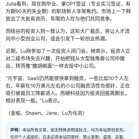
Juila看到，现在刚毕业、拿OPT签证（专业实习签证，有
为期90天的失业期）的职场新人非常焦灼。市场上一下释
放出了大批有资历、年限的人在与他们共同竞争。
而硅谷的投资人则一致认为，这轮大厂裁员，将让人才流
向中小型创业公司，或会引发下一轮创业热潮。
近期，Lu刚参加了一次投资人闭门会，她表示，投资人正
对二级市场失去兴趣，开始把钱从大型独角兽公司中撤
出，转而像“撒胡椒面”一样去投中小公司。
“元宇宙、SaaS仍然能很快拿到融资，一些比如10个人左
右，年薪在10万美元左右的小公司融资活性也很好，正在
吸引被裁员工降薪进入。而硬科技因为投资回报周期长，
相对表现一般。”Lu表示。
（金瑜、Shawn、Jane、Lu为化名）
声明：
本站所有文章，如无特殊说明或标注，均为本站原创发布。
任何个人或组织，在未征得本站同意时，禁止复制、盗用、采集、