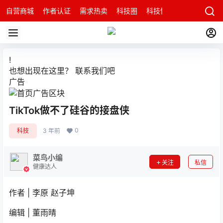
自营商城
作者认证
需求热卖
科技圈
科技快讯
智能科技问
!
也想出现在这里？
联系我们
吧
广告
TikTok做不了硅谷的接盘侠
0
科技
3 年前
菜鸟小编
关注
私信
健康达人
作者 | 李原 赵子坤
编辑 | 董雨晴