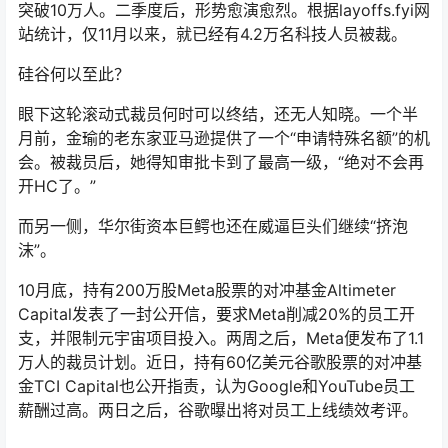
突破10万人。二季度后，形势愈演愈烈。根据layoffs.fyi网
站统计，仅11月以来，就已经有4.2万名科技人员被裁。
硅谷何以至此？
眼下这轮滚动式裁员何时可以终结，还无人知晓。一个半
月前，金瑜的老东家亚马逊提供了一个“申请特殊名额”的机
会。被裁员后，她得知审批卡到了最高一级，“绝对不会再
开HC了。”
而另一侧，华尔街资本巨鳄也还在威逼巨头们继续“挤泡
沫”。
10月底，持有200万股Meta股票的对冲基金Altimeter
Capital发表了一封公开信，要求Meta削减20%的员工开
支，并限制元宇宙项目投入。两周之后，Meta便发布了1.1
万人的裁员计划。近日，持有60亿美元谷歌股票的对冲基
金TCI Capital也公开指责，认为Google和YouTube员工
薪酬过高。两日之后，谷歌曝出将对员工上线绩效考评。