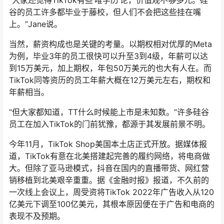
“大家还觉得TikTok有些‘唯学历’论，价值观不够多元。硅
谷的员工许多都毕业于藤校，但人们不会把这些挂在嘴
上。”Jane说。
当然，薪资构成也是关键的考量。以期权相对优厚的Meta
为例，毕业3年的员工很快可以升至3到4级，年薪可以达
到15万美元，加上期权，年包50万美元的也大有人在。而
TikTok同等资历的员工年薪大概在12万美元左右，期权和
年薪相当。
“但大家都知道，TT什么时候能上市是未知数。”许多硅谷
员工在加入TikTok的门前犹豫，都源于其发展前景不明。
今年11月，TikTok Shop美国本土店正式开放。据媒体报
道，TikTok有意在北美搭建起完善的履约网络，将电商做
大。但除了亚马逊模式，抖音在国内的直播带货、网红营
销移植到北美艰辛重重。据《金融时报》报道，不久前的
一次线上会议上，周受资将TikTok 2022年广告收入从120
亿美元下调至100亿美元，其根本原因便在于广告和电商的
表现不及预期。