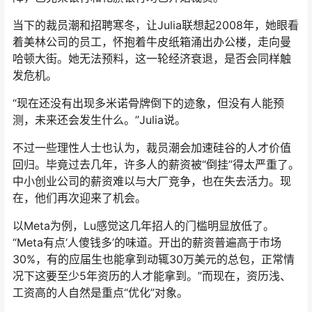
当下的裁员潮和招聘寒冬，让Julia联想起2008年，她眼看
着美林公司的员工，怀抱着牛皮纸箱涌出办公楼，走向曼
哈顿大街。她无法预料，这一轮经济衰退，是否会同样触
发危机。
“现在还没有出现多米诺骨牌倒下的迹象，但没有人能预
测，未来还会发生什么。”Julia说。
不过一些理性人士也认为，裁员潮会加速硅谷的人才价值
回归。毕竟过去几年，许多人的薪资被“倒挂”得太严重了。
中小创业公司的薪资难以与大厂竞争，也在失去活力。现
在，他们再次迎来了机会。
以Meta为例，Lu感觉这几年招人的门槛明显放低了。
“Meta有点‘人傻钱多’的味道。开出的薪资普遍高于市场
30%，有的应届生也能拿到动辄30万美元的总包，正常情
况下这要至少5年资历的人才能拿到。”而现在，资历浅、
工资高的人自然是重点“优化”对象。