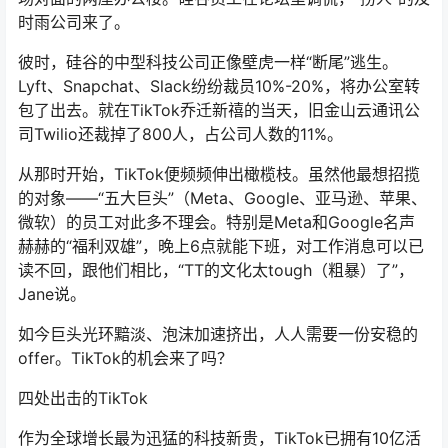
时雨公司来了。
彼时，硅谷的中型科技公司正像壁虎一样“断尾”逃生。
Lyft、Snapchat、Slack纷纷裁员10%-20%，将办公室转
包了出去。就在TikTok乔迁新禧的当天，旧金山云通讯公
司Twilio还裁掉了800人，占公司人数的11%。
从那时开始，TikTok便频频伸出橄榄枝。虽然他最想招揽
的对象——“五大巨头”（Meta、Google、亚马逊、苹果、
微软）的员工对此多不理会。特别是Meta和Google名声
赫赫的“福利双雄”，晚上6点就能下班，对工作消息可以已
读不回，跟他们相比，“TT的文化太tough（粗暴）了”，
Jane说。
如今巨头光环黯淡、泡沫加速挤出，人人需要一份安稳的
offer。TikTok的机会来了吗？
四处出击的TikTok
作为全球增长最为迅猛的科技新贵，TikTok已拥有10亿活