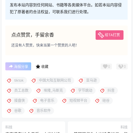
发布本站内容到任何网站、书籍等各类媒体平台。如若本站内容侵
犯了原著者的合法权益，可联系我们进行处理。
点点赞赏，手留余香
给TA打赏
还没有人赞赏，快来当第一个赞赏的人吧！
0
0
海报分享
收藏
tiktok
中国大陆互联网公司
亚马逊
员工总数
埃隆_马斯克
字节跳动
抖音
接盘侠
电子音乐
短视频平台
硅谷
谷歌
音乐软件
科技
科技