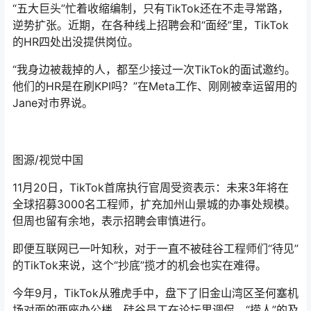
“五大巨头”忙着收缩编制，只有TikTok还在不走寻常路，
逆势扩张。近期，在各种线上招聘会和“面经”里，TikTok
的HR四处出没提供岗位。
“我身边被裁掉的人，都至少接过一次TikTok的面试邀约。
他们的HR是在刷KPI吗？”在Meta工作、刚刚被幸运留用的
Jane对市界说。
图源/视觉中国
11月20日，TikTok首席执行官周受资表示：未来3年将在
全球招募3000名工程师，扩充加州山景城的办事处规模。
但周也留有余地，表示招聘会审慎进行。
即便互联网已一叶知秋，对于一直不被硅谷工程师们“待见”
的TikTok来说，这个“抄底”揽才的机会也实在难得。
今年9月，TikTok从雅虎手中，盘下了旧金山湾区圣何塞机
场对面的两座办公楼。硅谷员工在论坛里调侃，“捞人”的及