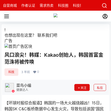
自营商城
作者认证
需求热卖
科技圈
科技快讯
智能科技问
!
也想出现在这里？
联系我们
吧
广告
风口浪尖！韩媒：Kakao创始人，韩国首富金
范洙将被传唤
0
科技
3 年前
菜鸟小编
关注
私信
健康达人
【环球时报综合报道】韩国的一场大火越烧越凶！15日，
韩国SK C&C板桥数据中心发生火灾，导致包括该国“国民