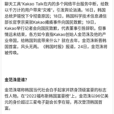
聊天工具”Kakao Talk在内的多个网络平台服务中断，给数
以千万计的用户带来“灾难”，引发舆论汹涌。16日，韩国
总统尹锡悦下令彻查原因；18日，韩国科学技术信息通信
部长官李宗昊就Kakao瘫痪事件向国民致歉；19日，
Kakao举行记者会向国民致歉，代表董事引咎辞职。但事
情远未结束，各方如今直指Kakao创始人金范洙及他的产
业帝国，给韩国到底带来什么？就在去年，金范洙新晋韩
国首富，风头无两。《韩国时报》报道，24日，金范洙将
被传唤。
金范洙是谁？
金范洙堪称韩国当代社会白手起家并跻身顶级富豪的标志
性人物。在“2022福布斯韩国富豪榜”上，金范洙以96亿美
元的身价超过三星电子副会长李在镕，再次登顶韩国首
富。