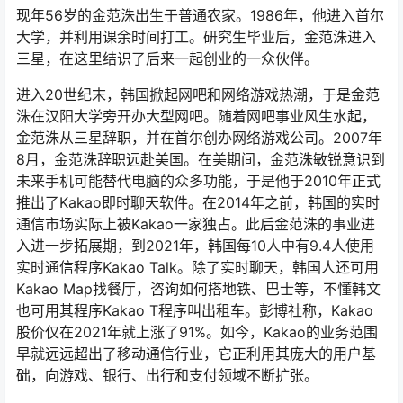
现年56岁的金范洙出生于普通农家。1986年，他进入首尔
大学，并利用课余时间打工。研究生毕业后，金范洙进入
三星，在这里结识了后来一起创业的一众伙伴。
进入20世纪末，韩国掀起网吧和网络游戏热潮，于是金范
洙在汉阳大学旁开办大型网吧。随着网吧事业风生水起，
金范洙从三星辞职，并在首尔创办网络游戏公司。2007年
8月，金范洙辞职远赴美国。在美期间，金范洙敏锐意识到
未来手机可能替代电脑的众多功能，于是他于2010年正式
推出了Kakao即时聊天软件。在2014年之前，韩国的实时
通信市场实际上被Kakao一家独占。此后金范洙的事业进
入进一步拓展期，到2021年，韩国每10人中有9.4人使用
实时通信程序Kakao Talk。除了实时聊天，韩国人还可用
Kakao Map找餐厅，咨询如何搭地铁、巴士等，不懂韩文
也可用其程序Kakao T程序叫出租车。彭博社称，Kakao
股价仅在2021年就上涨了91%。如今，Kakao的业务范围
早就远远超出了移动通信行业，它正利用其庞大的用户基
础，向游戏、银行、出行和支付领域不断扩张。