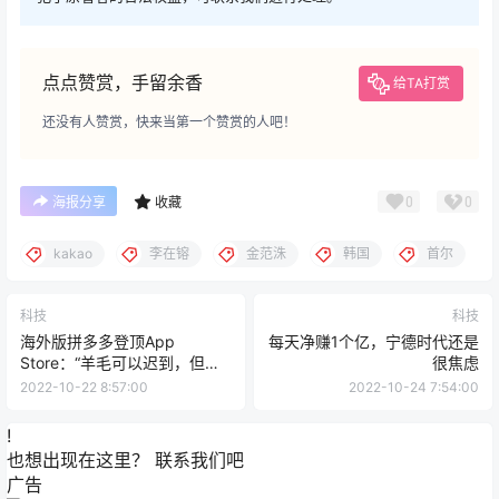
点点赞赏，手留余香
给TA打赏
还没有人赞赏，快来当第一个赞赏的人吧！
0
0
海报分享
收藏
kakao
李在镕
金范洙
韩国
首尔
科技
科技
海外版拼多多登顶App
每天净赚1个亿，宁德时代还是
Store：“羊毛可以迟到，但不
很焦虑
会缺席”
2022-10-22 8:57:00
2022-10-24 7:54:00
!
也想出现在这里？
联系我们
吧
广告