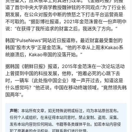
责任重大，应从根本上对其进行改革。《金融时报》则报
道了首尔中央大学商学教授魏钟铉的不同观点:“为了行业长
期发展，在公众对服务中断的愤怒之下打击平台运营商是
不可取的。”据彭博社报道，2021年金范洙曾在一份声明中
说：“在获得了我所追求的财富之后，我迷失了方向。”
韩国“PulseNews”网站近日报道称，最近财富最受重创的
韩国“股市大亨”正是金范洙。“他的不幸从上周末Kakao系
统崩溃后，Kakao帝国的没落开始。”
据韩国《朝鲜日报》报道，2015年金范洙在一次论坛活动
上曾提到中国的科技发展，他称，“抱着必死的心跳下去
时，一辆车（此处指中国企业）嗖一声开过去，知道这是
什么感觉吗？”他还说，中国在移动终端领域，“竟然领先韩
国两年”。
声明：
本站所有文章，如无特殊说明或标注，均为本站原创发布。
任何个人或组织，在未征得本站同意时，禁止复制、盗用、采集、
发布本站内容到任何网站、书籍等各类媒体平台。如若本站内容侵
犯了原著者的合法权益，可联系我们进行处理。