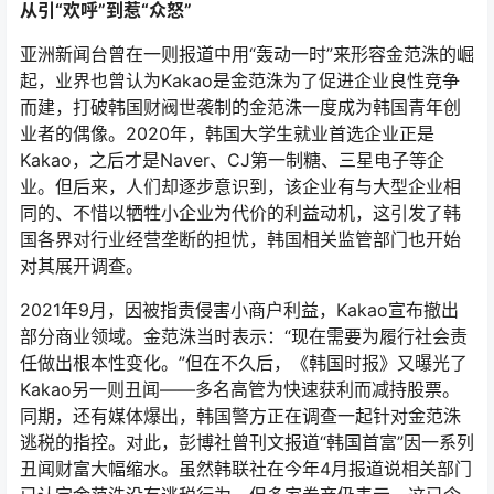
从引“欢呼”到惹“众怒”
亚洲新闻台曾在一则报道中用“轰动一时”来形容金范洙的崛
起，业界也曾认为Kakao是金范洙为了促进企业良性竞争
而建，打破韩国财阀世袭制的金范洙一度成为韩国青年创
业者的偶像。2020年，韩国大学生就业首选企业正是
Kakao，之后才是Naver、CJ第一制糖、三星电子等企
业。但后来，人们却逐步意识到，该企业有与大型企业相
同的、不惜以牺牲小企业为代价的利益动机，这引发了韩
国各界对行业经营垄断的担忧，韩国相关监管部门也开始
对其展开调查。
2021年9月，因被指责侵害小商户利益，Kakao宣布撤出
部分商业领域。金范洙当时表示：“现在需要为履行社会责
任做出根本性变化。”但在不久后，《韩国时报》又曝光了
Kakao另一则丑闻——多名高管为快速获利而减持股票。
同期，还有媒体爆出，韩国警方正在调查一起针对金范洙
逃税的指控。对此，彭博社曾刊文报道“韩国首富”因一系列
丑闻财富大幅缩水。虽然韩联社在今年4月报道说相关部门