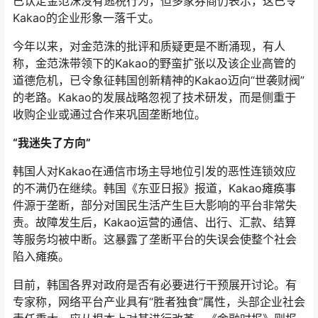
已认定金范洙没有逃税行为，但多家券商仍表示，这已令
Kakao的企业形象一落千丈。
今年以来，对金范洙的批评和质疑更是不断涌现，有人
称，金范洙带领下的Kakao的野蛮扩张以及该企业高管的
道德危机，已令象征韩国创新精神的Kakao迈向“世袭财阀”
的老路。Kakao的发展战略忽视了技术研发，而是侧重于
收购企业或通过合作来巩固垄断地位。
“我迷失了方向”
韩国人对Kakao在通信市场主导地位引发的恶性连锁效应
的不满仍在继续。韩国《东亚日报》报道，Kakao瘫痪事
件源于垄断，部分对国民生活产生巨大影响的平台非常失
责。故障发生后，Kakao运营的通信、出行、汇款、结算
等服务均被中断。这暴露了垄断平台的失误会使整个社会
陷入瘫痪。
目前，韩国各界对政府是否有必要进行干预展开讨论。有
专家称，网络平台产业具有“胜者独食”属性，头部企业社会