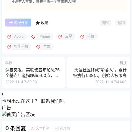
还没有人赞赏，快来当第一个赞赏的人吧！
0
0
海报分享
收藏
Apple
iPhone
三星
手机
智能手机
苹果
科技
科技
深夜突发，美联储宣布加息75
天涯社区终成“沦落人”，累计
个基点！道指跌超500点，苹
被执行1.39亿，创始人被限高
果市值一夜蒸发约6517亿元！
2022-11-4 7:39:00
2022-11-4 7:41:00
这一次鲍威尔又说了啥？
!
也想出现在这里？
联系我们
吧
广告
0 条回复
文章作者
管理员
A
M