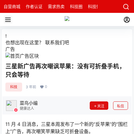
自营商城
作者认证
需求热卖
科技圈
科技快讯
智能科技问
!
也想出现在这里？
联系我们
吧
广告
三星新广告再次嘲讽苹果：没有可折叠手机，
只会等待
0
科技
3 年前
菜鸟小编
关注
私信
健康达人
11 月 4 日消息，三星本周发布了一个新的“反苹果”的“围栏
上”广告，再次嘲笑苹果缺乏可折叠设备。