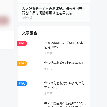
大家好着是一个问答测试贴后期有任何关于
智能产品的问题都可以在这里发帖
0
个回答
提交
文章聚合
半价Model 3，撑起4万亿市
TOP1
值特斯拉？
3 年前
空气消毒机吹出来的风能吹吗
TOP2
3 年前
空气净化器祛除异味如何净化
TOP3
室内污染
4 年前
苹果突然宣布：新老iPhone集