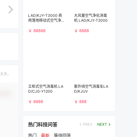
LAD/KJY-T3000 商
大风量空气净化消毒
用落地移动式空气净
机 LAD/KJY-T2000
化消毒机（3000m³/
h)）
￥ 88888
￥ 8888
太多。
立柜式空气消毒机 LA
紫外线空气消毒车LA
D/CJG-Y1200
D/KJUV
认修改
￥ 8888
￥ 888
热门科技问答
PREV
NEXT
热门
最新
等待回答