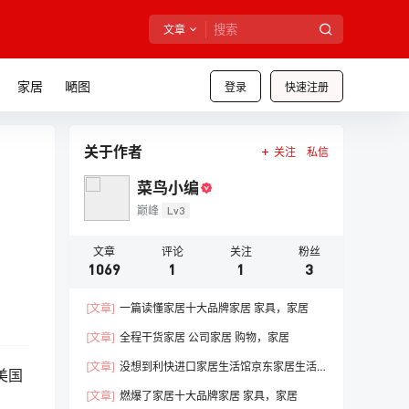
文章
家居
嗮图
登录
快速注册
关于作者
关注
私信
菜鸟小编
巅峰
Lv3
文章
评论
关注
粉丝
1069
1
1
3
[文章]
一篇读懂家居十大品牌家居 家具，家居
[文章]
全程干货家居 公司家居 购物，家居
[文章]
没想到利快进口家居生活馆京东家居生活
为美国
馆线下门店，家居
[文章]
燃爆了家居十大品牌家居 家具，家居