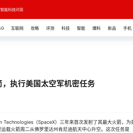
智能科技问答
5G
互联网
攻略
评测
科技
智能
爆料
新品
手机
火箭，执行美国太空军机密任务
ion Technologies（SpaceX）三年来首次发射了其最大火箭，
型运载火箭周二从佛罗里达州肯尼迪航天中心升空。这次任务是