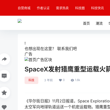
自营商城
作者认证
需求热卖
科技圈
科技快讯
首页
潮流
!
也想出现在这里？
联系我们
吧
广告
SpaceX发射猎鹰重型运载
0
1.6k
科技
3 年前
《华尔街日报》11月2日报道，Space Explorat
太空军向地球轨道运送一个机密运载物。猎鹰重