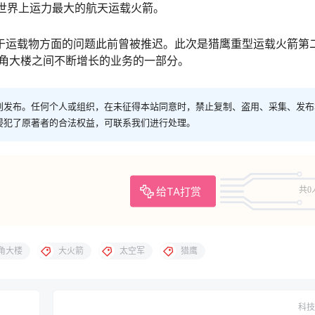
箭是世界上运力最大的航天运载火箭。
，由于运载物方面的问题此前曾被推迟。此次是猎鹰重型运载火箭第
五角大楼之间不断增长的业务的一部分。
创发布。任何个人或组织，在未征得本站同意时，禁止复制、盗用、采集、发布
侵犯了原著者的合法权益，可联系我们进行处理。
给TA打赏
共0
角大楼
大火箭
太空军
猎鹰
科技