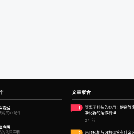
作
文章聚合
1
等离子科技的妙用：解密等
件商城
净化器的运作机理
线购买XX配件
2 年前
律声明
站的法律声明
2
吊顶风柜与风机盘管有什么