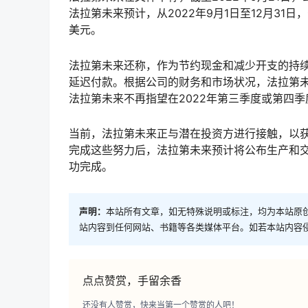
法拉第未来预计，从2022年9月1日至12月31日
美元。
法拉第未来还称，作为节约现金和减少开支的持
延迟付款。根据公司的财务和市场状况，法拉第
法拉第未来不再指望在2022年第三季度或第四季度
当前，法拉第未来正与潜在投资方进行接触，以获
完成这些努力后，法拉第未来预计将公布生产和交
功完成。
声明：
本站所有文章，如无特殊说明或标注，均为本站原
站内容到任何网站、书籍等各类媒体平台。如若本站内容
点点赞赏，手留余香
还没有人赞赏，快来当第一个赞赏的人吧！