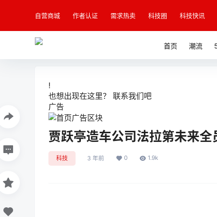
自营商城
作者认证
需求热卖
科技圈
科技快讯
首页
潮流
!
也想出现在这里？
联系我们
吧
广告
贾跃亭造车公司法拉第未来全员
0
1.9k
科技
3 年前