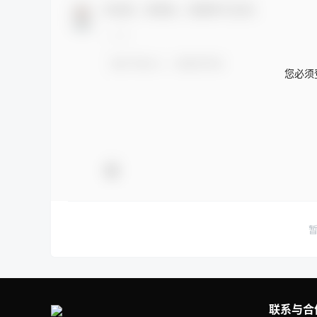
欢迎您，新朋友，感谢参与互动！
您必须
联系与合