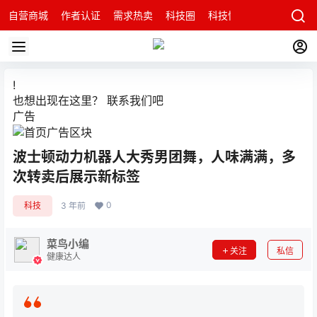
自营商城
作者认证
需求热卖
科技圈
科技快讯
智能科技问
!
也想出现在这里？
联系我们
吧
广告
波士顿动力机器人大秀男团舞，人味满满，多
次转卖后展示新标签
0
科技
3 年前
菜鸟小编
关注
私信
健康达人