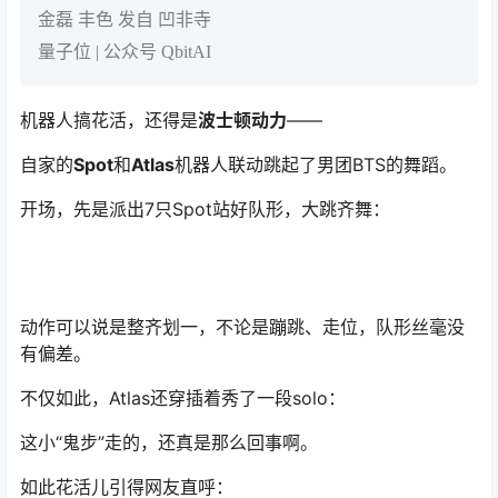
金磊 丰色 发自 凹非寺
量子位 | 公众号 QbitAI
机器人搞花活，还得是
波士顿动力
——
自家的
Spot
和
Atlas
机器人联动跳起了男团BTS的舞蹈。
开场，先是派出7只Spot站好队形，大跳齐舞：
动作可以说是整齐划一，不论是蹦跳、走位，队形丝毫没
有偏差。
不仅如此，Atlas还穿插着秀了一段solo：
这小“鬼步”走的，还真是那么回事啊。
如此花活儿引得网友直呼：