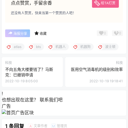
点点赞赏，手留余香
给TA打赏
还没有人赞赏，快来当第一个赞赏的人吧！
0
0
海报分享
收藏
atlas
bts
机器人
机器狗
波士顿
科技
科技
不向五角大楼要钱了？马斯
医用空气消毒机的级别和效率
克：已撤销申请
2022-10-19 8:05:00
2022-10-19 19:18:41
!
也想出现在这里？
联系我们
吧
广告
1 条回复
文章作者
管理员
A
M