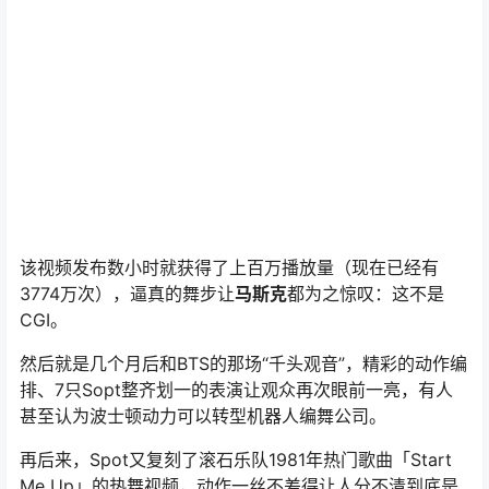
该视频发布数小时就获得了上百万播放量（现在已经有
3774万次），逼真的舞步让
马斯克
都为之惊叹：这不是
CGI。
然后就是几个月后和BTS的那场“千头观音”，精彩的动作编
排、7只Sopt整齐划一的表演让观众再次眼前一亮，有人
甚至认为波士顿动力可以转型机器人编舞公司。
再后来，Spot又复刻了滚石乐队1981年热门歌曲「Start
Me Up」的热舞视频，动作一丝不差得让人分不清到底是