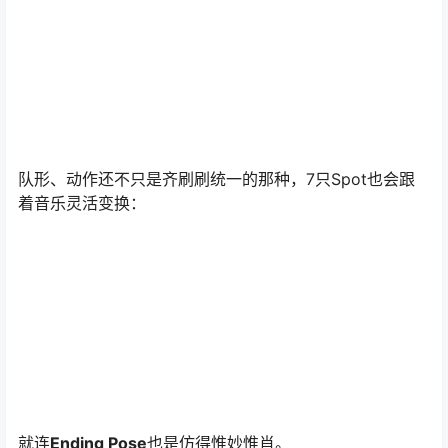
队形、动作还不只是齐刷刷统一的那种，7只Spot也会跟
着音乐灵活变换：
就连
Ending Pose
也是仿得惟妙惟肖。