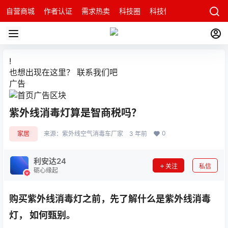
自营商城
作者认证
需求热卖
科技圈
科技快讯
智能科技问
!
也想出现在这里？
联系我们
吧
广告
紫外线消毒灯算是智商税吗？
0
家居
来源：
紫外线空气消毒车厂家
3 年前
利安达24
关注
私信
砺心缘起
购买紫外线消毒灯之前，先了解什么是紫外线消毒
灯， 如何甄别。