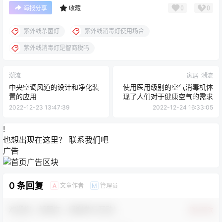
0
0
海报分享
收藏
紫外线杀菌灯
紫外线消毒灯使用场合
紫外线消毒灯是智商税吗
潮流
家居
潮流
中央空调风道的设计和净化装
使用医用级别的空气消毒机体
置的应用
现了人们对于健康空气的需求
2022-12-23 13:47:39
2022-12-24 16:33:05
!
也想出现在这里？
联系我们
吧
广告
0 条回复
文章作者
管理员
A
M
欢迎您，新朋友，感谢参与互动！
确认修改