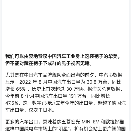
如今的中国汽车工业谈赢麻了，或许为时尚早，但中国新
能源车在能源形式转变让海外车企技术优势瞬间化为乌有
和国内政策鼎力匡扶的双重 buff 加持下，确实是赢麻了。
在这条并不算新的赛道里，中国品牌想超越曾经遥遥领先
自己的日系品牌，已经不用再刻意等待一个弯道。
因为早在昨天，就已经超过了。
2014 年，美国是全球体量最大的电动车市场，中国与荷兰
分列二三；2015 年，中国实现了电动车销量 238% 同比
增长，超越美国登上全球电动车销冠宝座；2016 年，中国
电动车销量是世界其它地区的总和；2021 年，全球电动车
销量的一半以上都来自中国。
为什么 2015 年中国电动车能实现跃迁式发展，是因为
2014 年国家共出台了 16 项新能源汽车政策，从中央到各
地方相继有多条与电动汽车发展相关的政策出台，其中，
国务院办公厅、机关事务管理局共出台 4 项，发改委出台