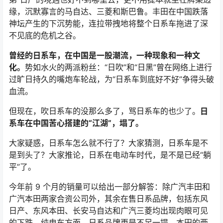
缘，沉默寡言的马自达、三菱和斯巴鲁。丰田在中国跌落
神坛产生的下沉势能，连拉带拽地将整个日系车拖进了深
不见底的危机之谷。
曾经的日系车，在中国是一股潮流，一种现象和一种文
化。
势如水火的两派粉丝：“日吹”和“日黑”曾在网络上进行
过旷日持久的嘴炮车轮战，为“日系车到底好不好”争得头破
血流。
但现在，吹日系车的没那么多了，骂日系车的也少了。
日
系车在中国苦心搭建的“江湖”，塌了。
大家疑惑，日系车怎么就不行了？大家猜测，日系车是不
是到头了？大家推论，日系在电动车时代，是不是已经“躺
平”了。
今年前 9 个月的销量可以给出一部分解答：除广汽丰田和
广汽本田两家合资公司外，其余在售日系品牌，包括东风
日产、东风本田、长安马自达和广汽三菱均出现肉眼可见
的下跌。纯电车方面，日系品牌更是不足一提，本田的两