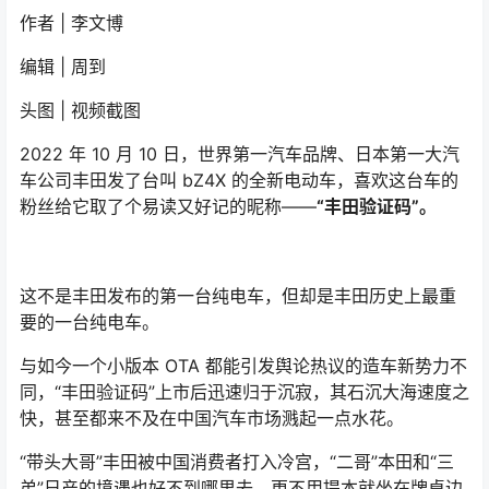
作者 | 李文博
编辑 | 周到
头图 | 视频截图
2022 年 10 月 10 日，世界第一汽车品牌、日本第一大汽
车公司丰田发了台叫 bZ4X 的全新电动车，喜欢这台车的
粉丝给它取了个易读又好记的昵称——
“丰田验证码”。
这不是丰田发布的第一台纯电车，但却是丰田历史上最重
要的一台纯电车。
与如今一个小版本 OTA 都能引发舆论热议的造车新势力不
同，“丰田验证码”上市后迅速归于沉寂，其石沉大海速度之
快，甚至都来不及在中国汽车市场溅起一点水花。
“带头大哥”丰田被中国消费者打入冷宫，“二哥”本田和“三
弟”日产的境遇也好不到哪里去，更不用提本就坐在牌桌边