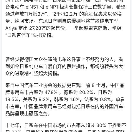
台电动车 e:NS1 和 e:NP1 极湃长期保持三位数销量，希望
通过释放“1万抵3万”、“2千抵2.2万”的疯狂优惠来以价换
量，挽回市场。东风日产则自信爆棚地将首款纯电车型
Ariya 定出 27.28万的起售价，一举超越雷克萨斯，坐稳
“日系普信车”头把交椅。
曾经觉得德国大众在造纯电车这件事上不够努力的人，看
到如今日系纯电车自暴自弃的摆烂操作，都纷纷转头为大
众的进取精神竖起大拇指。
来自中国汽车工业协会的数据更直观：前 8 个月，中国品
牌乘用车市占率为 47.8% ，德系为 20.2%，日系为
19.5%，美系为 9.2%，韩系为 1.6%，法系为 0.8%。单看
市占率，中国品牌乘用车已经对包括日系在内的外国汽车
品牌呈现出碾压之势。
十七年，日系车在中国市场的市占率从超过 30% 下挫到不