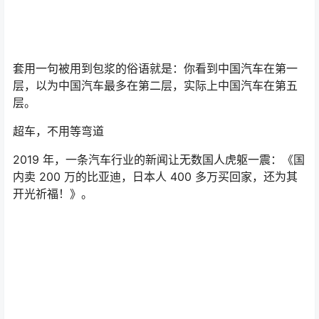
这样的消息确实振奋人心，从一个侧面展现了中国汽车工
业进步之神速。
但我们还需要泼个冷水：这并不是中国汽车工业的全貌。
事实上，中国汽车工业距离鼓掌欢庆全面胜利的时刻，还
很遥远。
比如，被日本人吹爆的五菱宏光 MINI EV 在与最便宜的老
头乐（低速电动车）碰撞中，表现相当糟糕：根据懂车帝
去年进行的 64 公里时速 50%偏置碰撞实测结果显示，五
菱宏光 MINI EV 碰撞后A 柱出现结构形变，轮胎侵入乘员
舱，双闪没有打开，后排假人状况不理想，倘若与更大更
重的车发生碰撞，结果只会更惨。
懂车帝最终给出的评价是：
人民需要的它做到了，但人民
需要更好的车。