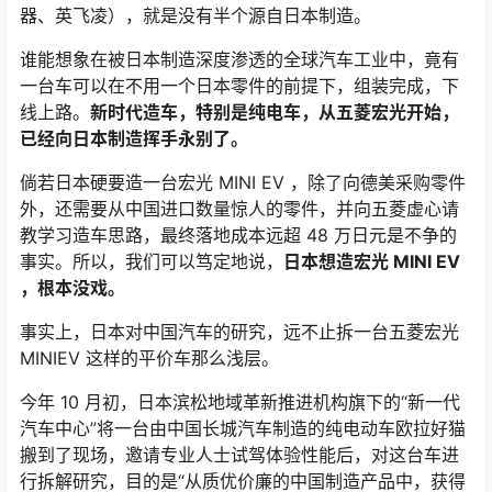
器、英飞凌），就是没有半个源自日本制造。
谁能想象在被日本制造深度渗透的全球汽车工业中，竟有
一台车可以在不用一个日本零件的前提下，组装完成，下
线上路。
新时代造车，特别是纯电车，从五菱宏光开始，
已经向日本制造挥手永别了。
倘若日本硬要造一台宏光 MINI EV ，除了向德美采购零件
外，还需要从中国进口数量惊人的零件，并向五菱虚心请
教学习造车思路，最终落地成本远超 48 万日元是不争的
事实。所以，我们可以笃定地说，
日本想造宏光 MINI EV
，根本没戏。
事实上，日本对中国汽车的研究，远不止拆一台五菱宏光
MINIEV 这样的平价车那么浅层。
今年 10 月初，日本滨松地域革新推进机构旗下的“新一代
汽车中心”将一台由中国长城汽车制造的纯电动车欧拉好猫
搬到了现场，邀请专业人士试驾体验性能后，对这台车进
行拆解研究，目的是“从质优价廉的中国制造产品中，获得