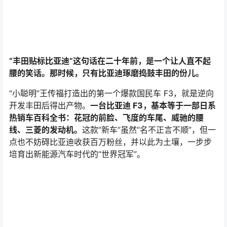
“小聪明”王传福打造出的第一个爆款国民车 F3，就是逆向
开发丰田后得出产物。
一台比亚迪 F3，基本等于一部日系
热销车百科全书：花冠的前脸、飞度的车尾、威驰的腰
线、三菱的发动机。
这款“新车”虽然“名不正言不顺”，但一
点也不妨碍比亚迪收获百万粉丝，并以此为土壤，一步步
培育出新能源汽车时代的“世界冠军”。
套用一句被用到包浆的俗语就是：你看到中国汽车在第一
层，以为中国汽车最多在第二层，实际上中国汽车在第五
层。
超车，不用等弯道
2019 年，一条汽车行业的新闻让无数国人虎躯一震：《国
内卖 200 万的比亚迪，日本人 400 多万买回家，还为其
开光祈福！》。