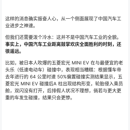
再比如，能让日本人产生零件启发的欧拉好猫，曾在去年
遭遇过大规模维权事件，原因是消费者发现欧拉好猫使用
的芯片不是广告宣传中的高通八核芯片，而是 2016 年发
布旧款英特尔 4 核 A3940 芯片，导致使用过程中经常出
现倒车影像启动缓慢、雷达测距不准确，软件无法兼容、
系统不定时死机、蓝牙不定时无法连接等问题。
这还没完，去年，欧拉被爆出在出口英国的好猫上，搭载
高通 8155 芯片，用实际行动重蹈了日系品牌在中国市场
的覆辙。
我们可以由衷地赞叹中国汽车工业身上这袭袍子的华美，
但不能对藏在袍子下成群的虱子视若无睹。
尤其是在中国汽车品牌舰队全面出海的前夕，中汽协数据
显示，2022 年 8 月中国汽车出口量为 30.8 万台，同比
增长 65% ，历史上首次超过 30 万辆。据海关总署数据，
今年前 8 个月中国汽车出口量 191 万台，同比增长