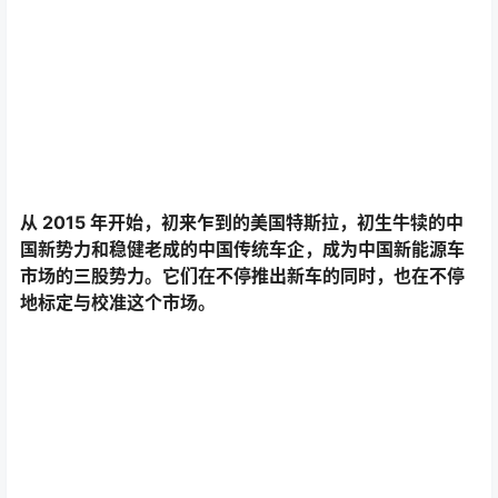
和巅峰期 50%的市占率不可同日而语，但如今的日本在全
球功率半导体行业的地位依旧固若金汤，“日本半导体打个
喷嚏，全世界半导体都要跟着感冒”不是一句空话。比如罗
姆就掌控了全球碳化硅功率半导体市场 10% 以上的份额和
15% 到 20% 的碳化硅晶圆市场，
这是日本钢浇铁铸的一
道防线，攻破它远比比亚迪在销量上干掉丰田艰难得多。