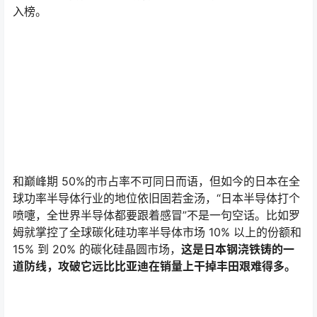
毕竟一边倒的比赛索然无味，
多一个旗鼓相当的对手，才
会妙趣横生。
声明：
本站所有文章，如无特殊说明或标注，均为本站原创发布。
任何个人或组织，在未征得本站同意时，禁止复制、盗用、采集、
发布本站内容到任何网站、书籍等各类媒体平台。如若本站内容侵
犯了原著者的合法权益，可联系我们进行处理。
点点赞赏，手留余香
给TA打赏
还没有人赞赏，快来当第一个赞赏的人吧！
0
0
海报分享
收藏
科技
科技