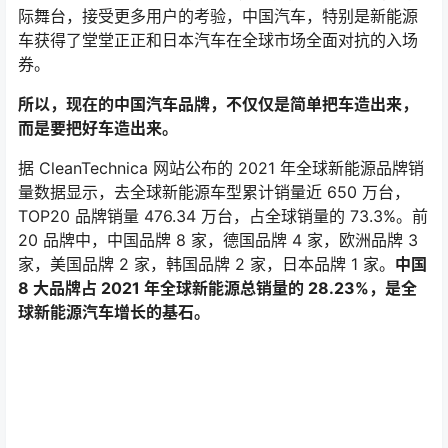
7 项，财政部出台 6 项，科技部出台 5 项，工信部出台 11
项。
2014 年是迄今为止我国有关新能源汽车政策出台最多的一
年，包括《关于加快新能源汽车推广应用的指导意见》
《关于进一步做好新能源汽车推广应用工作的通知》《关
于免征新能源汽车车辆购置税的公告》和《关于新能源汽
车充电设施建设奖励的通知》等。
这一年，小鹏和蔚来前后成立；第二年，理想成立，中国
第一批造车新势力用不到两年的时间完成了集结。老牌车
企也纷纷转型，比如比亚迪总裁王传福就在 2014 年北京
车展上说：“除了发展新能源汽车，中国汽车工业没有第二
条路可走”，随后发布“542 战略”（零百加速 5 秒内、四轮
驱动、百公里综合油耗 2 升），从性能、安全、油耗三方
面重新定义汽车。