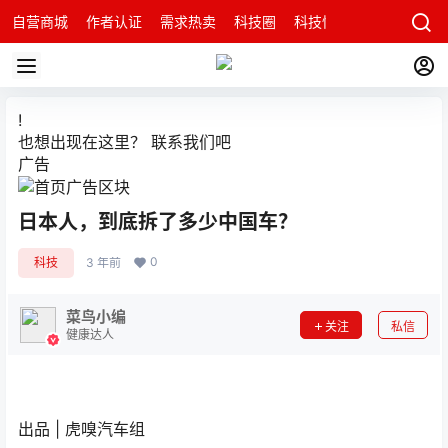
自营商城
作者认证
需求热卖
科技圈
科技快讯
智能科技问
!
也想出现在这里？
联系我们
吧
广告
日本人，到底拆了多少中国车？
0
科技
3 年前
菜鸟小编
关注
私信
健康达人
出品 | 虎嗅汽车组