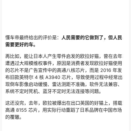
47.5%，这一数字已接近去年全年的出口量，超越了德国汽
车出口量，仅次于日本。
更多的汽车出口，意味着像五菱宏光 MINI EV 和欧拉好猫
这样中国纯电车市场上的“明星”，将有机会站上更广阔的国
际舞台，接受更多用户的考验，中国汽车，特别是新能源
车获得了堂堂正正和日本汽车在全球市场全面对抗的入场
券。
所以，现在的中国汽车品牌，不仅仅是简单把车造出来，
而是要把好车造出来。
据 CleanTechnica 网站公布的 2021 年全球新能源品牌销
量数据显示，去全球新能源车型累计销量近 650 万台，
TOP20 品牌销量 476.34 万台，占全球销量的 73.3%。前
20 品牌中，中国品牌 8 家，德国品牌 4 家，欧洲品牌 3
家，美国品牌 2 家，韩国品牌 2 家，日本品牌 1 家。
中国
8 大品牌占 2021 年全球新能源总销量的 28.23%，是全
球新能源汽车增长的基石。