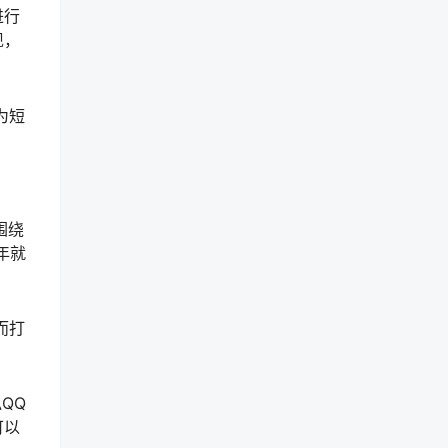
进行
现，
为短
围绕
年就
而打
QQ
可以