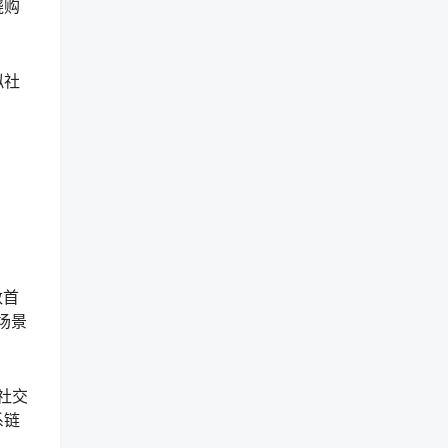
绕购
拟社
。
数首
场景
社交
系链