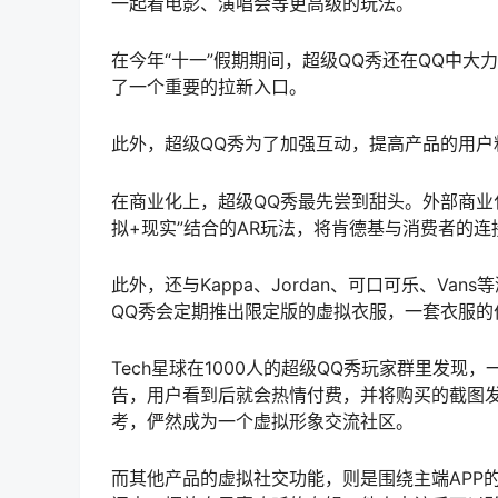
一起看电影、演唱会等更高级的玩法。
在今年“十一”假期期间，超级QQ秀还在QQ中大
了一个重要的拉新入口。
此外，超级QQ秀为了加强互动，提高产品的用
在商业化上，超级QQ秀最先尝到甜头。外部商业化
拟+现实”结合的AR玩法，将肯德基与消费者的
此外，还与Kappa、Jordan、可口可乐、V
QQ秀会定期推出限定版的虚拟衣服，一套衣服的
Tech星球在1000人的超级QQ秀玩家群里发
告，用户看到后就会热情付费，并将购买的截图
考，俨然成为一个虚拟形象交流社区。
而其他产品的虚拟社交功能，则是围绕主端APP的