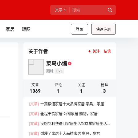
文章
家居
嗮图
登录
快速注册
关于作者
关注
私信
菜鸟小编
巅峰
Lv3
文章
评论
关注
粉丝
1069
1
1
3
[文章]
一篇读懂家居十大品牌家居 家具，家居
[文章]
全程干货家居 公司家居 购物，家居
[文章]
没想到利快进口家居生活馆京东家居生活
馆线下门店，家居
[文章]
燃爆了家居十大品牌家居 家具，家居