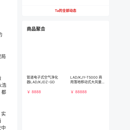
Ta的全部动态
商品聚合
的
权局
微
管道电子式空气净化
LAD/KJY-T5000 商
器LAD/KJDZ-GD
用落地移动式大风量
永浩
空气净化消毒机
，都
￥ 8888
￥ 88888
。
、实
语
交中