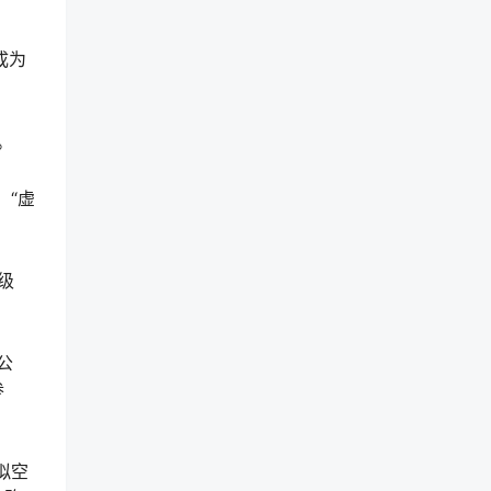
成为
。
，“虚
级
公
参
拟空