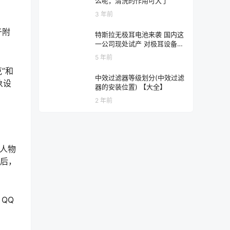
么呢，清洗的作用可大了
3 年前
于附
特斯拉无极耳电池来袭 国内这
一公司现处试产 对极耳设备厂
商或难言利好
5 年前
”和
中效过滤器等级划分(中效过滤
象设
器的安装位置) 【大全】
2 年前
拟人物
象后，
QQ