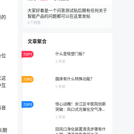
大家好着是一个问答测试贴后期有任何关于
智能产品的问题都可以在这里发帖
量的
0
个回答
文章聚合
什么是吸塑门板？
TOP1
价位
5 年前
以这
圆床有什么特殊功能？
TOP2
种互
5 年前
惊心动魄！余江区中医院创新
TOP3
抖音
突破：风口式光催化空气净化
器
2 年前
回风口净化装置清洗步骤有什
长期