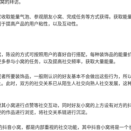
小窝的拜访。
过收取能量气泡、参观朋友小窝、完成任务等方式获得。获取能
利于提高产品的用户粘性，以及互动性。
窝，陈设的方式可按照用户的喜好自行搭配，每种装饰品的能量
更多参与小窝的任务，以及提高社交频率，获取大量能量。
或者所要装饰品，一般刚认识的好友基本不会做出这些行为，所
上。此时，双方的社交关系已从陌生人社交向熟人社交发展，这
对其小窝进行点赞等社交互动，同时好友小窝的上方设有对方的
要的作品进行浏览，将社交关系链进行沉淀。
套的抖音小窝，都是内部重视的社交功能，其中抖音小窝将是一个