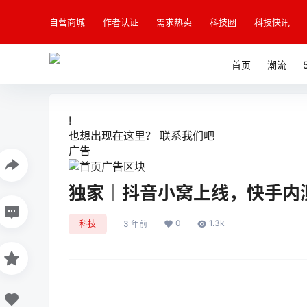
自营商城
作者认证
需求热卖
科技圈
科技快讯
首页
潮流
!
也想出现在这里？
联系我们
吧
广告
独家｜抖音小窝上线，快手内
0
1.3k
科技
3 年前