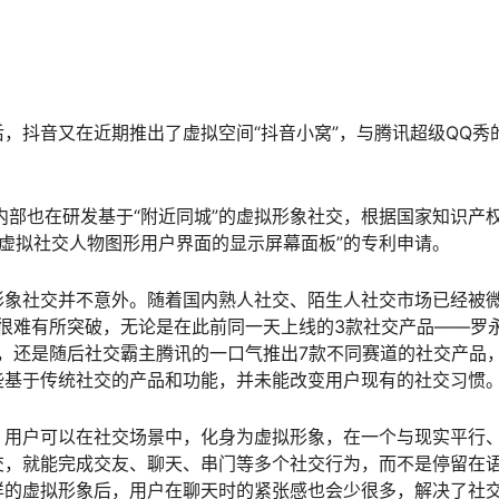
”后，抖音又在近期推出了虚拟空间“抖音小窝”，与腾讯超级QQ秀
内部也在研发基于“附近同城”的虚拟形象社交，根据国家知识产
图虚拟社交人物图形用户界面的显示屏幕面板”的专利申请。
形象社交并不意外。随着国内熟人社交、陌生人社交市场已经被
很难有所突破，无论是在此前同一天上线的3款社交产品——罗
，还是随后社交霸主腾讯的一口气推出7款不同赛道的社交产品
些基于传统社交的产品和功能，并未能改变用户现有的社交习惯
，用户可以在社交场景中，化身为虚拟形象，在一个与现实平行
交，就能完成交友、聊天、串门等多个社交行为，而不是停留在
样的虚拟形象后，用户在聊天时的紧张感也会少很多，解决了社