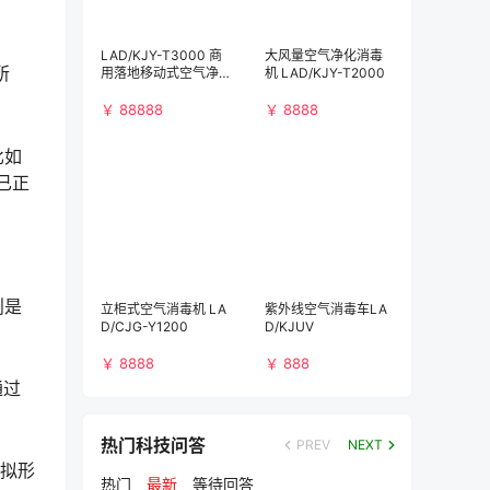
LAD/KJY-T3000 商
大风量空气净化消毒
所
用落地移动式空气净
机 LAD/KJY-T2000
化消毒机（3000m³/
h)）
￥ 88888
￥ 8888
比如
已正
则是
立柜式空气消毒机 LA
紫外线空气消毒车LA
D/CJG-Y1200
D/KJUV
￥ 8888
￥ 888
通过
热门科技问答
PREV
NEXT
虚拟形
热门
最新
等待回答