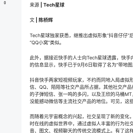
0
来源
| Tech星球
文
| 陈桥辉
Tech星球独家获悉，继推出虚拟形象“抖音仔仔
“QQ小窝”类似。
此外，据接近快手的人士向Tech星球透露，快手
的信息显示，快手已于9月6日取得了名为“带地
抖音快手两家短视频玩家，不约而同地入局虚拟
信、QQ、陌陌等社交产品所占据，其他社交产品
的子弹短信、张一鸣的多闪，以及王欣的马桶MT
没能撼动微信等主流社交产品的地位。可见，这
而随着元宇宙概念的兴起，社交呈现了新的变化
时在线的虚拟世界中，通过虚拟人丰富的行为社
音、图文、视频聊天的传统交流模式上。有了这