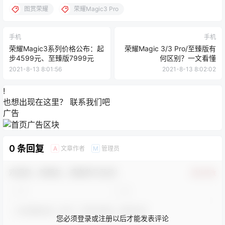
图赏荣耀
荣耀Magic3 Pro
手机
手机
荣耀Magic3系列价格公布：起
荣耀Magic 3/3 Pro/至臻版有
步4599元、至臻版7999元
何区别？一文看懂
2021-8-13 8:01:56
2021-8-13 8:02:02
!
也想出现在这里？
联系我们
吧
广告
0 条回复
文章作者
管理员
A
M
欢迎您，新朋友，感谢参与互动！
确认修改
您必须登录或注册以后才能发表评论