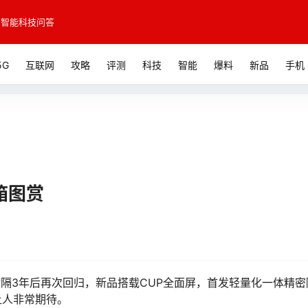
智能科技问答
5G
互联网
攻略
评测
科技
智能
爆料
新品
手机
箱图赏
列时隔3年后再次回归，新品搭载CUP全面屏，首发轻量化一体精密
让人非常期待。