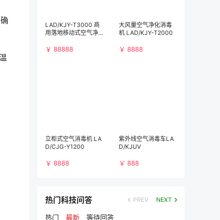
准确
LAD/KJY-T3000 商
大风量空气净化消毒
用落地移动式空气净
机 LAD/KJY-T2000
化消毒机（3000m³/
h)）
￥ 88888
￥ 8888
温
立柜式空气消毒机 LA
紫外线空气消毒车LA
D/CJG-Y1200
D/KJUV
￥ 8888
￥ 888
热门科技问答
PREV
NEXT
热门
最新
等待回答