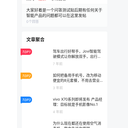
大家好着是一个问答测试贴后期有任何关于
智能产品的问题都可以在这里发帖
0
个回答
文章聚合
驾车出行好帮手，Jovi智能驾
TOP1
驶模式让你解放双手，出行无
忧。
7 年前
如何把备用手机号，改为移动
TOP2
便宜的8元套餐，不用去营业
厅
3 年前
vivo X70系列即将发布 产品经
TOP3
理：目标就是手机影像No.1
4 年前
为什么现在都还在使用空气消