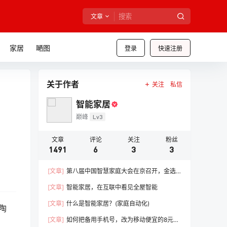
文章
家居
嗮图
登录
快速注册
关于作者
关注
私信
智能家居
巅峰
Lv3
文章
评论
关注
粉丝
1491
6
3
3
[文章]
第八届中国智慧家庭大会在京召开，金选
奖评选结果榜单公布
[文章]
智能家居，在互联中看见全屋智能
[文章]
什么是智能家居？(家庭自动化)
陶
[文章]
如何把备用手机号，改为移动便宜的8元套