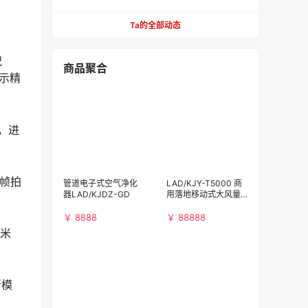
餐，不用去营业厅
Ta的全部动态
况
商品聚合
示精
，进
多帧拍
管道电子式空气净化
LAD/KJY-T5000 商
器LAD/KJDZ-GD
用落地移动式大风量
空气净化消毒机
￥ 8888
￥ 88888
小米
衡模