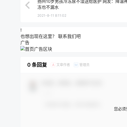
扬州10岁男孩冷冻尿不湿送给医护 网友：降温神
冻也不漏水
2021-8-11 8:11:02
!
也想出现在这里？
联系我们
吧
广告
0 条回复
文章作者
管理员
A
M
欢迎您，新朋友，感谢参与互动！
您必须