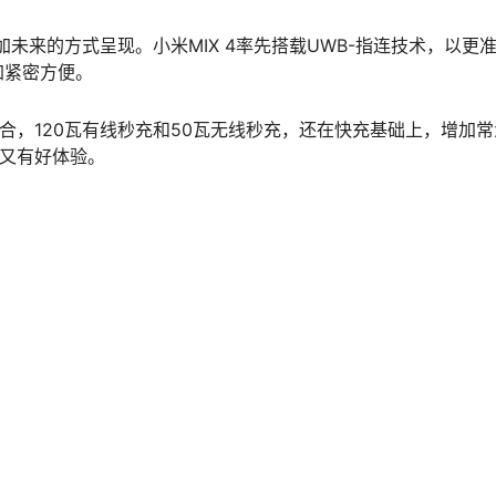
加未来的方式呈现。小米MIX 4率先搭载UWB-指连技术，以更
加紧密方便。
组合，120瓦有线秒充和50瓦无线秒充，还在快充基础上，增加常
快又有好体验。