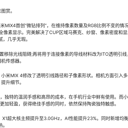
来图赏。
小米MIX4首创“微钻排列”，在维持像素数量及RGB比例不变的情
%全像素显示。完美解决了CUP区域马赛克、纱窗、像素密度和显
细腻，几乎无瑕。
路旁置移除光线阻碍;再将用于连接像素的导线材料改为ITO透明引线
相机传感器。
小米MIX 4修改了透明引线路径和子像素形状。相机方面引入
，提升细节。
者，独特的温润手感和高昂的成本，在手机行业中鲜有使用。而
手机更加轻盈，获得绝佳手感的同时，依然保持陶瓷独特触感。
，X1超大核主频提升至3.0GHz，AI性能提升23%。同时新增均
热。