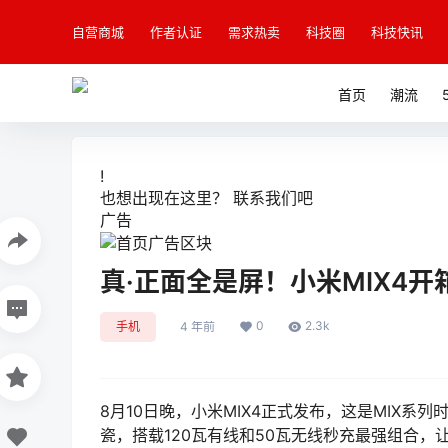
自营商城
作者认证
需求热卖
科技圈
科技快讯
首页
潮流
!
也想出现在这里？
联系我们
吧
广告
真·正面全是屏！小米MIX4开
0
2.3k
手机
4 年前
8月10日晚，小米MIX4正式发布，这是MIX系
瓷，搭载120瓦有线和50瓦无线秒充最强组合，