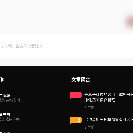
暂无讨论，说说你的看法吧
作
文章聚合
1
等离子科技的妙用：解密等
件商城
净化器的运作机理
线购买XX配件
2 年前
律声明
站的法律声明
2
吊顶风柜与风机盘管有什么
2 年前