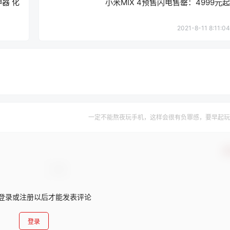
器 化
小米MIX 4预售闪电售罄：4999元起
2021-8-11 8:11:04
一定不能熬夜玩手机，这样会很有负罪感，要早起玩
确
登录或注册以后才能发表评论
登录