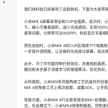
0
我们快科技已经拿到了这款新机，下面为大家带
小米MIX 4屏幕采用全新CUP全面屏，显示时，
下，缩小子像索面积，减少光线遮挡，实现100
度等问题，分辨率可达400PPI，色彩显示丰盈
而在自拍时，小米MIX 4的CUP区域将TFT电
一步提升透明度，让足够的光线穿过屏幕，抵达
此外，为了尽可能控制行射效应，改善相机画质，
摄对和多步基于深度学习的增强算法，优化色彩
众所周知，小米MIX系列是陶瓷工艺机身的开创
MIX 4在陶瓷工艺上再次探索，减重30%，让
性能方面，小米MIX 4行业首发骁龙888+处理器
式，在此模式下，小米MIX4将限制能耗，控制发