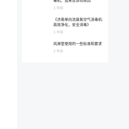
毒机，我来告诉你原因
3 年前
《济南单向流臭氧空气消毒机:
高效净化，安全消毒》
3 年前
风淋室使用的一些标准和要求
3 年前