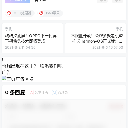
CPU处理器
Intel苹果
手机
手机
终结挖孔屏！OPPO下一代屏
不限量开放！荣耀多款老机型
下摄像头技术即将登场
推送HarmonyOS正式版：升
完更流畅
2021-8-2 11:04:36
2021-8-3 13:57:06
!
也想出现在这里？
联系我们
吧
广告
0 条回复
文章作者
管理员
A
M
欢迎您，新朋友，感谢参与互动！
确认修改