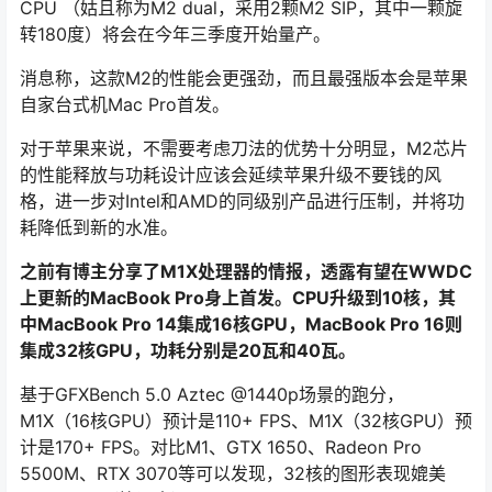
CPU （姑且称为M2 dual，采用2颗M2 SIP，其中一颗旋
转180度）将会在今年三季度开始量产。
消息称，这款M2的性能会更强劲，而且最强版本会是苹果
自家台式机Mac Pro首发。
对于苹果来说，不需要考虑刀法的优势十分明显，M2芯片
的性能释放与功耗设计应该会延续苹果升级不要钱的风
格，进一步对Intel和AMD的同级别产品进行压制，并将功
耗降低到新的水准。
之前有博主分享了M1X处理器的情报，透露有望在WWDC
上更新的MacBook Pro身上首发。CPU升级到10核，其
中MacBook Pro 14集成16核GPU，MacBook Pro 16则
集成32核GPU，功耗分别是20瓦和40瓦。
基于GFXBench 5.0 Aztec @1440p场景的跑分，
M1X（16核GPU）预计是110+ FPS、M1X（32核GPU）预
计是170+ FPS。对比M1、GTX 1650、Radeon Pro
5500M、RTX 3070等可以发现，32核的图形表现媲美