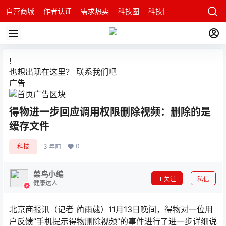
自营商城
作者认证
需求热卖
科技圈
科技快讯
智能科技问
!
也想出现在这里？
联系我们
吧
广告
得物进一步回应调用权限删除视频：删除的是
缓存文件
0
科技
3 年前
菜鸟小编
关注
私信
健康达人
北京商报讯（记者 蔺雨葳）11月13日晚间，得物对一位用
户反馈”手机提示得物删除视频”的事件进行了进一步详细说