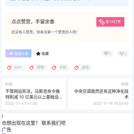
点点赞赏，手留余香
给TA打赏
还没有人赞赏，快来当第一个赞赏的人吧！
0
0
海报分享
收藏
APP
得物
手机
调用
科技
科技
不管网站死活，马斯克命令推
中央空调竟然还有这种净化技
特削减 10 亿美元以上基础设
术
施成本
2022-11-4 7:41:00
2022-11-16 19:32:43
!
也想出现在这里？
联系我们
吧
广告