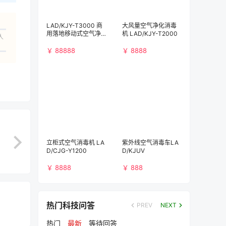
LAD/KJY-T3000 商
大风量空气净化消毒
用落地移动式空气净
机 LAD/KJY-T2000
人
化消毒机（3000m³/
h)）
￥ 88888
￥ 8888
立柜式空气消毒机 LA
紫外线空气消毒车LA
D/CJG-Y1200
D/KJUV
￥ 8888
￥ 888
热门科技问答
PREV
NEXT
热门
最新
等待回答