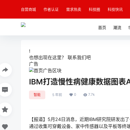
自营商城
作者认证
需求热卖
科技圈
科技快讯
首页
潮流
!
也想出现在这里？
联系我们
吧
广告
IBM打造慢性病健康数据图表AI模
0
7.7k
智能
5 年前
【报道】5月24日消息，近期IBM研究院研发出了一
通过收集可穿戴设备、家中传感器以及平板等终