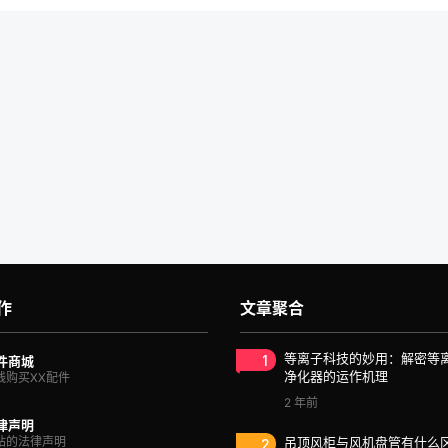
作
文章聚合
1
等离子科技的妙用：解密等
件商城
净化器的运作机理
线购买XX配件
2 年前
律声明
站的法律声明
2
吊顶风柜与风机盘管有什么