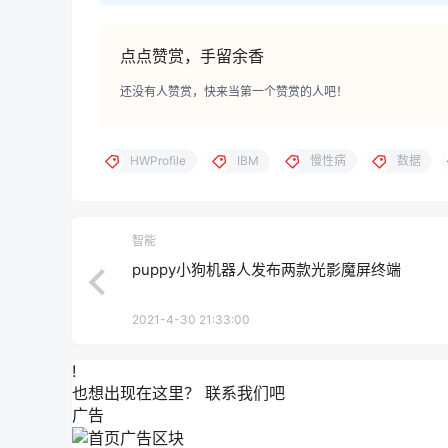
点点赞赏，手留余香
还没有人赞赏，快来当第一个赞赏的人吧！
HWProfile
IBM
慢性病
数据
智能
puppy小狗机器人发布两款光影魔屏终端
2021-4-30 21:33:00
!
也想出现在这里？
联系我们
吧
广告