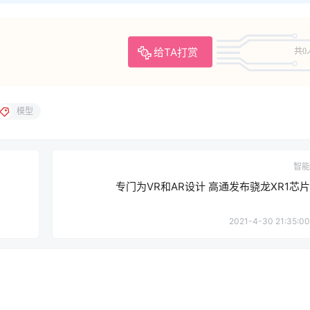
给TA打赏
共0
模型
智能
专门为VR和AR设计 高通发布骁龙XR1芯片
2021-4-30 21:35:00