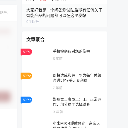
大家好着是一个问答测试贴后期有任何关于
吃苦。
智能产品的问题都可以在这里发帖
0
个回答
认修改
文章聚合
手机被窃取对您的伤害
TOP1
5 年前
即将达成和解：华为每年付给
TOP2
高通5亿+美元专利费
7 年前
提交
郑州富士康员工：工厂正常运
TOP3
作，部分员工选择返乡
3 年前
小米MIX 4爆款预定！京东天