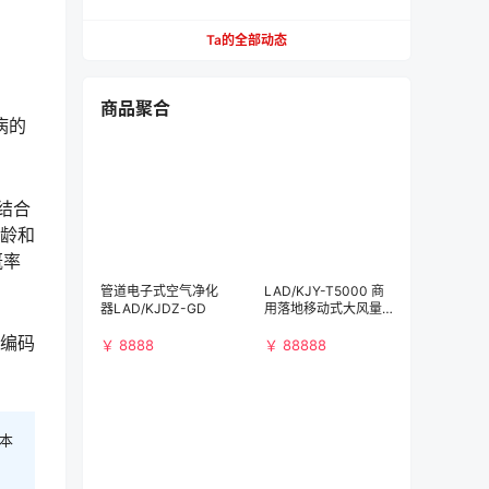
1000元，512GB版本也跌至新低
。
Ta的全部动态
商品聚合
病的
结合
年龄和
概率
管道电子式空气净化
LAD/KJY-T5000 商
器LAD/KJDZ-GD
用落地移动式大风量
空气净化消毒机
色编码
￥ 8888
￥ 88888
本