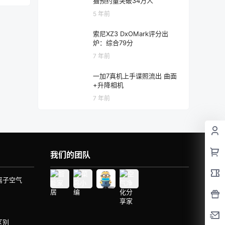
猫预约量突破34万人
5 年前
索尼XZ3 DxOMark评分出
炉：综合79分
7 年前
一加7真机上手谍照流出 曲面
+升降相机
7 年前
我们的团队
离子空气
区别