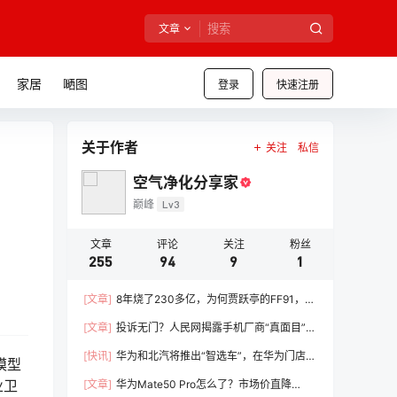
文章
家居
嗮图
登录
快速注册
关于作者
关注
私信
空气净化分享家
巅峰
Lv3
文章
评论
关注
粉丝
255
94
9
1
[文章]
8年烧了230多亿，为何贾跃亭的FF91，就
是造不出来？
[文章]
投诉无门？人民网揭露手机厂商“真面目”，
小米表态：积极解决
[快讯]
华为和北汽将推出“智选车”，在华为门店销
模型
售
业卫
[文章]
华为Mate50 Pro怎么了？市场价直降