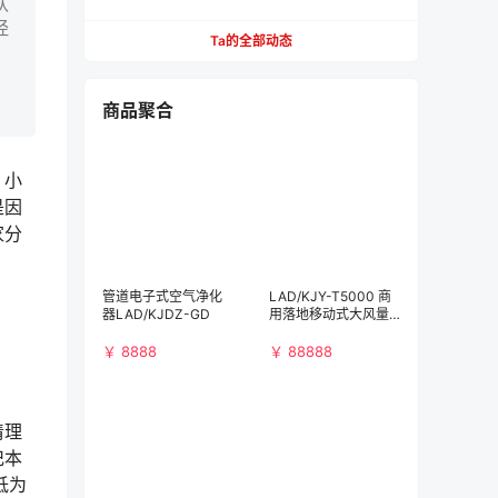
认
餐，不用去营业厅
经
Ta的全部动态
，
商品聚合
。小
是因
家分
管道电子式空气净化
LAD/KJY-T5000 商
器LAD/KJDZ-GD
用落地移动式大风量
空气净化消毒机
￥ 8888
￥ 88888
清理
记本
低为