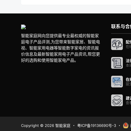
联系与合
智能家庭网向您提供最专业最权威的智能家
庭电子产品评测,为您带来智能家居、智能电
配
在
视、智能家用电器等智能数字家电的资讯报
价信息及最新智能家用电子产品资讯,帮您更
好的选购和使用智能家电产品。
法
本
在
提
建
查
Copyright © 2026
智能家庭
・
粤ICP备19136690号-3
・