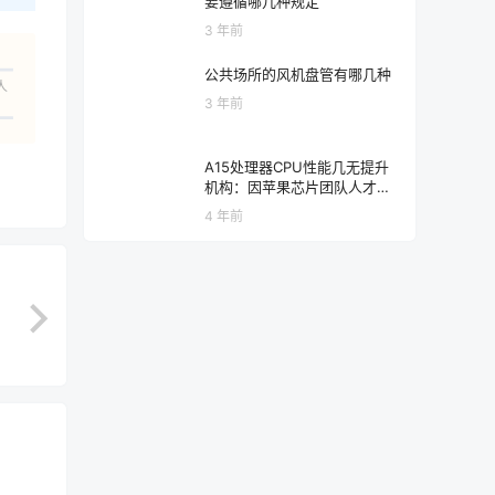
要遵循哪几种规定
3 年前
公共场所的风机盘管有哪几种
人
3 年前
A15处理器CPU性能几无提升
机构：因苹果芯片团队人才流
失严重
4 年前