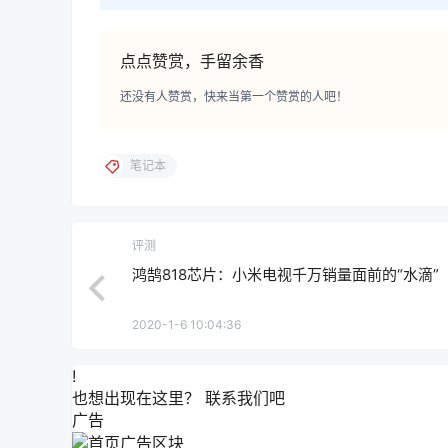
点点赞赏，手留余香
还没有人赞赏，快来当第一个赞赏的人吧！
笔记本
评测
鸿鹄818芯片：小米电视千万销量面前的“水滴”
2020-1-6 10:04:36
!
也想出现在这里？
联系我们
吧
广告