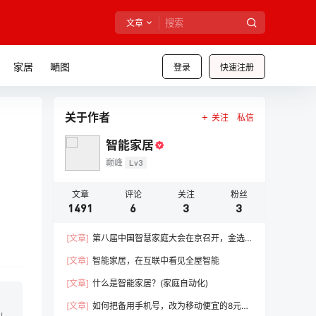
文章
家居
嗮图
登录
快速注册
关于作者
关注
私信
智能家居
巅峰
Lv3
文章
评论
关注
粉丝
1491
6
3
3
[文章]
第八届中国智慧家庭大会在京召开，金选
奖评选结果榜单公布
[文章]
智能家居，在互联中看见全屋智能
[文章]
什么是智能家居？(家庭自动化)
[文章]
如何把备用手机号，改为移动便宜的8元套