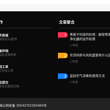
作
文章聚合
1
等离子科技的妙用：解密等
件商城
净化器的运作机理
线购买XX配件
2 年前
律声明
站的法律声明
2
吊顶风柜与风机盘管有什么
2 年前
线工单
交在线工单
3
监狱空气消毒机使用方法
议提交
2 年前
看本主题的文档
闽公网安备 35042702350464号