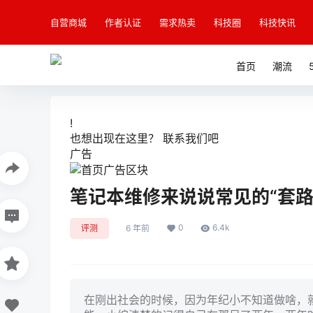
自营商城
作者认证
需求热卖
科技圈
科技快讯
首页
潮流
!
也想出现在这里？
联系我们
吧
广告
笔记本维修来说说常见的“套路
0
6.4k
评测
6 年前
在刚出社会的时候，因为年纪小不知道做啥，