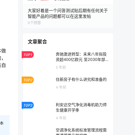
大家好着是一个问答测试贴后期有任何关于
智能产品的问题都可以在这里发帖
0
个回答
文章聚合
本做
奔驰激进转型：未来八年拟投
TOP1
的，
资超400亿欧元 至2030年部
员自
分市场实现全面纯电化
5 年前
住新房子有什么讲究和准备的
TOP2
4 年前
利安达空气净化消毒机助力师
TOP3
生健康开学季
4 年前
本
空调净化系统标准管理流程需