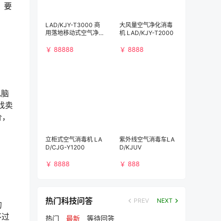
，要
LAD/KJY-T3000 商
大风量空气净化消毒
用落地移动式空气净
机 LAD/KJY-T2000
化消毒机（3000m³/
h)）
￥ 88888
￥ 8888
电脑
找卖
价，
立柜式空气消毒机 LA
紫外线空气消毒车LA
D/CJG-Y1200
D/KJUV
￥ 8888
￥ 888
热门科技问答
PREV
NEXT
的
不过
热门
最新
等待回答