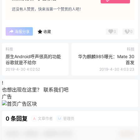
还没有人赞赏，快来当第一个赞赏的人吧！
0
0
海报分享
收藏
科技
科技
原生Android呼声很高的功能
华为麒麟985曝光：Mate 30
谷歌就是不给你
首发
2019-4-30 4:02:52
2019-4-30 4:03:23
!
也想出现在这里？
联系我们
吧
广告
0 条回复
文章作者
管理员
A
M
欢迎您，新朋友，感谢参与互动！
确认修改