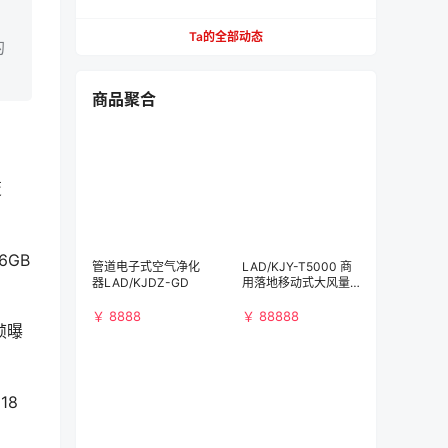
餐，不用去营业厅
Ta的全部动态
的
商品聚合
变
6GB
管道电子式空气净化
LAD/KJY-T5000 商
器LAD/KJDZ-GD
用落地移动式大风量
空气净化消毒机
￥ 8888
￥ 88888
帧曝
18