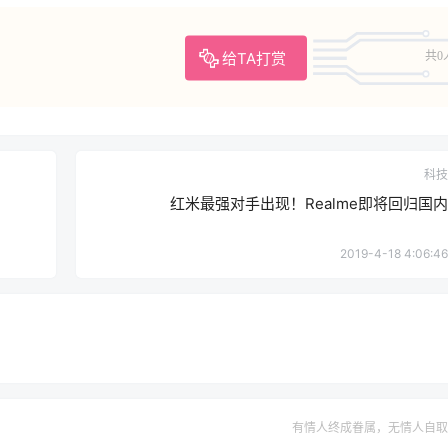
给TA打赏
共0
科技
红米最强对手出现！Realme即将回归国内
2019-4-18 4:06:46
有情人终成眷属，无情人自取