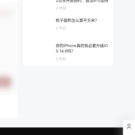
2京东开启预约：骁龙870加持
4 年前
认修改
柜子面积怎么算平方米？
5 年前
你的iPhone真的有必要升级iO
S 14.6吗？
5 年前
提交