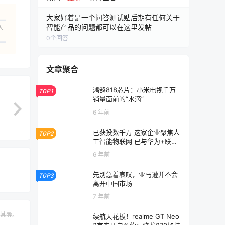
大家好着是一个问答测试贴后期有任何关于
智能产品的问题都可以在这里发帖
人
0
个回答
文章聚合
鸿鹄818芯片：小米电视千万
TOP1
销量面前的“水滴”
6 年前
已获投数千万 这家企业聚焦人
TOP2
工智能物联网 已与华为+联发
科等合作
6 年前
先别急着哀叹，亚马逊并不会
TOP3
离开中国市场
7 年前
其辱。
续航天花板！realme GT Neo