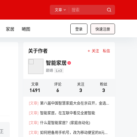
文章
家居
嗮图
登录
快速注册
关于作者
关注
私信
智能家居
巅峰
Lv3
文章
评论
关注
粉丝
1491
6
3
3
[文章]
第八届中国智慧家庭大会在京召开，金选
奖评选结果榜单公布
[文章]
智能家居，在互联中看见全屋智能
[文章]
什么是智能家居？(家庭自动化)
正
[文章]
如何把备用手机号，改为移动便宜的8元套