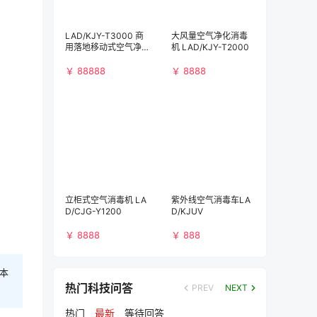
LAD/KJY-T3000 商
大风量空气净化消毒
用落地移动式空气净
机 LAD/KJY-T2000
化消毒机（3000m³/
h)）
￥ 88888
￥ 8888
立柜式空气消毒机 LA
紫外线空气消毒车LA
D/CJG-Y1200
D/KJUV
￥ 8888
￥ 888
本
热门科技问答
PREV
NEXT
热门
最新
等待回答