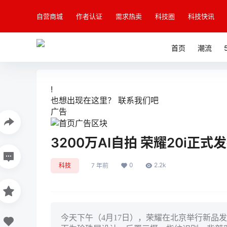
自营商城
作者认证
需求热卖
科技圈
科技快讯
首页
潮流
!
也想出现在这里？
联系我们
吧
广告
3200万AI自拍 荣耀20i正式
0
2.2k
科技
7 年前
今天下午（4月17日），荣耀在北京举行新品发布