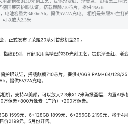
采用高精密的3D光刻工艺，提供渐变红、渐变蓝、幻夜黑三种配
了德国莱茵护眼认证，搭载麒麟710芯片，提供4/6GB
bo 2.0，电池容量为3400mAh，提供5V/2A充电。 相机是荣耀20i主打
可以放大2.3米
会，正式发布了荣耀20系列首款机型20i。
摄，指纹识别，背部采用高精密的3D光刻工艺，提供渐变红、渐
眼认证，搭载麒麟710芯片，提供4/6GB RAM+64/128/25
mAh，提供5V/2A充电。
相机，支持AI美颜，可以放大2.3米X1.7米海报画幅，内置AI多
0万像素+800万像素（广角）+200万像素。
B 1599元、6+128GB 1899元、6+256GB 2199元，将于4月
售价2199元，5月份开售。