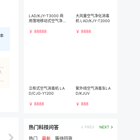
LAD/KJY-T3000 商
大风量空气净化消毒
用落地移动式空气净
机 LAD/KJY-T2000
化消毒机（3000m³/
h)）
￥ 88888
￥ 8888
本
人
立柜式空气消毒机 LA
紫外线空气消毒车LA
D/CJG-Y1200
D/KJUV
￥ 8888
￥ 888
热门科技问答
PREV
NEXT
热门
最新
等待回答