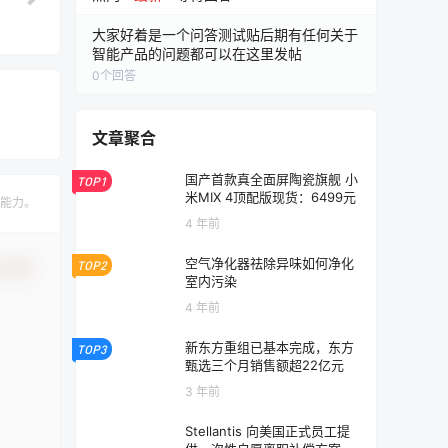
大家好着是一个问答测试贴后期有任何关于
智能产品的问题都可以在这里发帖
0
个回答
文章聚合
国产首款真全面屏陶瓷旗舰 小
TOP1
米MIX 4顶配版现货：6499元
能力。
4 年前
空气净化器祛除异味如何净化
TOP2
认修改
室内污染
4 年前
新东方重组已基本完成，东方
TOP3
甄选三个月销售额超22亿元
3 年前
Stellantis 向美国正式员工提