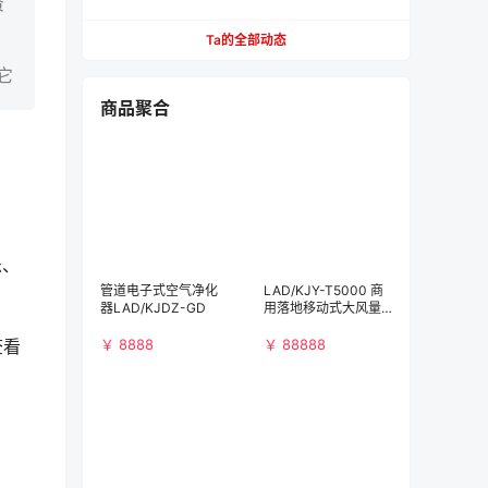
资
Ta的全部动态
它
商品聚合
乐、
管道电子式空气净化
LAD/KJY-T5000 商
器LAD/KJDZ-GD
用落地移动式大风量
空气净化消毒机
查看
￥ 8888
￥ 88888