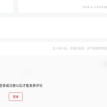
2019-4-3 4:03:28
见人说人话，见鬼说鬼话，这不是虚伪而是
确
登录或注册以后才能发表评论
登录