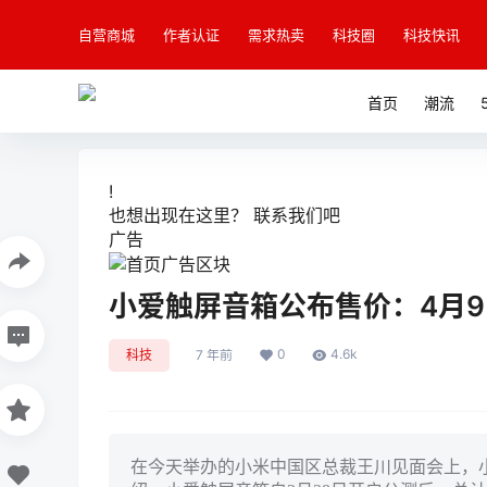
自营商城
作者认证
需求热卖
科技圈
科技快讯
首页
潮流
!
也想出现在这里？
联系我们
吧
广告
小爱触屏音箱公布售价：4月
0
4.6k
科技
7 年前
在今天举办的小米中国区总裁王川见面会上，小