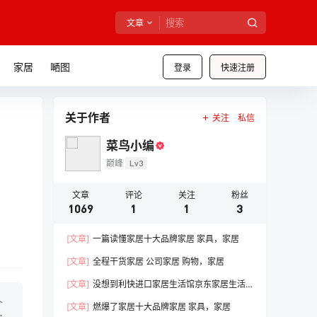
文章
家居
嗮图
登录
快速注册
关于作者
关注
私信
菜鸟小编
巅峰
Lv3
文章
评论
关注
粉丝
1069
1
1
3
[文章]
一篇读懂家居十大品牌家居 家具，家居
[文章]
全程干货家居 公司家居 购物，家居
[文章]
没想到利快进口家居生活馆京东家居生活
馆线下门店，家居
介
[文章]
燃爆了家居十大品牌家居 家具，家居