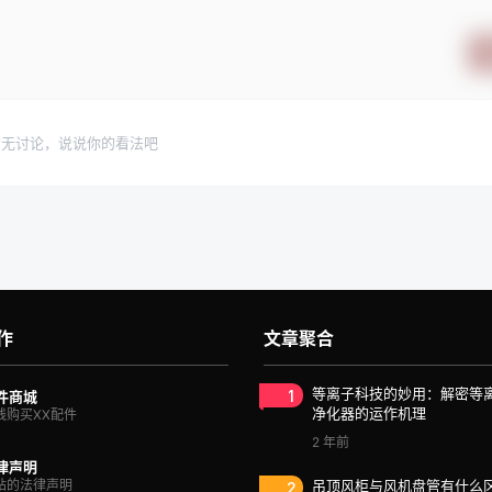
暂无讨论，说说你的看法吧
作
文章聚合
1
等离子科技的妙用：解密等
件商城
净化器的运作机理
线购买XX配件
2 年前
律声明
站的法律声明
2
吊顶风柜与风机盘管有什么