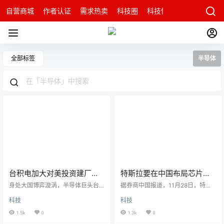
自营商城
作者认证
需求热卖
科技圈
科技快讯
智能科技问
全部标签
半导体
台积电加大对美投资建厂，
特斯拉要在中国布局芯片
半导体关键技术会外流吗？
厂？公司回应来了
身处大国博弈漩涡，半导体巨头台
据券商中国报道，11月28日，特斯
积电已经不能只从商业角度做决策
拉与瑞士汽车半导体公司Annex 在
科技
科技
台积电美国晶圆亚利桑纳州凤凰城
济南建立了合资公司安纳思半导
举行移机典礼现场文 | 顾翎羽编辑 |
体。报道称该合资公司的注册资本
1.5k
0
1.3k
0
刘以秦当地时间12月6日，美国亚利
为1.5亿美元，其中Annex拥有55%