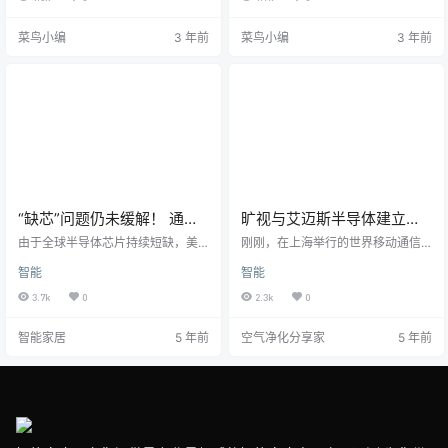
显示，受有关禁令影响，该集团202
类出口禁令似乎很奇怪。首先，中
3年的营收或将锐减20亿至25亿美
国是美国第二大半导体出口市场，
菜鸟小编
3 年前
菜鸟小编
3 年前
元。作为全球第四大半导体设备企
几乎占其出口总额的近15%。而且，
业，泛林集团于周三公布了2023会
美国作为一个促进全球商业活动并
计年度截至9月25日第一季度的财
从中受益的国家，这项禁令看起来
报。数据显示，当季泛林集团营业
也与其自我认同背道而驰。在向全
收入达到51亿美元，同比增长17.
世界解释这项政策时，美国并未让
9%，超出市场预期。中国是其收入
商务部长说话，反而让美国总统国
最大贡献者，占总营…
家安全事务助理沙利文顶上…
“缺芯”问题仍未缓解！ 通用
旷视与艾迈斯半导体建立合
被迫停止多数大型皮卡生产
作 年底将推出首款手机脸部
由于全球半导体芯片持续短缺，美
刚刚，在上海举行的世界移动通信
国通用汽车下周将停止大部分美国
识别系统
大会现场，中国人工智能领军企业
智能
智能
和墨西哥全尺寸皮卡的生产，另一
旷视与全球领先的高性能传感器解
家车厂奔驰也下调了今年销量预
决方案供应商艾迈斯半导体宣布双
3.7k
0
2.3k
0
期。 通用汽车美东时间周三（21
方签署合作协议，致力于共同打造
日）表示，在密歇根州、印第安纳
全球首款现成脸部识别系统，适用
智能家居
5 年前
空气净化分享家
5 年前
州和墨西哥生产雪佛兰Silverado和
于智能家 居、智能零售、智能建筑
GMC Sierra皮卡的工厂将进行减
和智能安全应用等领域，且完全独
产。 此前媒体报道，美国商务部长
立于用户手机。 首款针对此功能的
吉娜·雷蒙多(Gina Raimondo) 一直
解决方案预计今年年底问世。 旷视
多方牵线搭桥，努力促成半导体制
在人脸识别技术积累多年，而艾迈
造商与他们的供应商、客户（包括
斯半导体是国内较大手机智能芯片
汽…
提供商，二者的合作或将围绕软硬