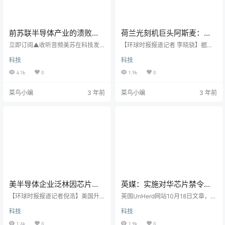
前苏联半导体产业的溃败，
荷兰光刻机巨头阿斯麦：美
给了中国什么启示？
限制芯片出口中国对公司影
立即订阅▲收听音频美苏在科技发
【环球时报报道记者 李晓骁】据彭
展上的最大区别，就是前苏联的科
响有限
博社20日报道，荷兰光刻机生产企
科技
科技
技研发始终要靠国家力量推着走，
业阿斯麦（ASML）周三向投资者保
而美国的科技则是在市场这只“看不
证，美国限制中国获取尖端半导体
4.1k
0
1.9k
0
见的手”的牵引下自由生长的。口述
技术的最新出口管制措施，对该公
/ 吴晓波（微信公众号：吴晓波频
司的影响“相当有限”。ASML的言论
菜鸟小编
3 年前
菜鸟小编
3 年前
道）今天美国对中国打压最狠的一
让市场感到出乎意料，一直以来，
个领域是什么？芯片。不久前的10
受美国政府对华贸易打压影响，芯
月7日，美国对中国实施了新一轮的
片设备行业蒙受损失，但ASML认
芯片出口管制措施，把31家中国公
为，公司未来销售额会高于市场预
司、研究机构拉进了黑名单，以限
期。ASML当地时间19日公布的财报
制中国获取半导体核心技术的能
显示，今年三季度该公司净销售额
力。所以现在对于中国的半导体…
为57.7亿欧元，…
美半导体企业泛林因芯片禁
英媒：实施对华芯片禁令，
令或业绩锐减，明年将减20
美国像是恍然发现新的多极
【环球时报报道记者倪浩】美国升
英国UnHerd网站10月18日文章，原
至25亿美元
级对华芯片禁令的后果正在逐步显
世界后惶恐应对
题：美国企图制裁中国但未能得逞
科技
科技
现。美国半导体设备企业泛林集团
美国最近开始严格限制向中国出口
（又称拉姆研究）19日公布的财报
先进半导体。乍一看，美国实施此
1.6k
0
1.9k
0