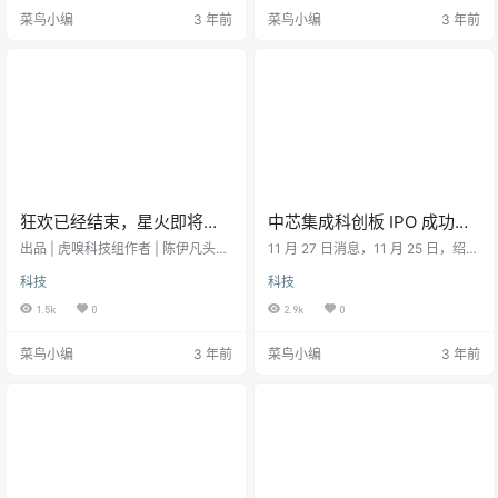
桑那州凤凰城，全球最大半导体代
的股份，济南苏黎世安纳思股权投
菜鸟小编
3 年前
菜鸟小编
3 年前
工厂台积电 （TSMC） 晶圆厂设备
资基金合伙企业持股40%。虽然特
入厂，即将投入生产。台积电宣
斯拉持股比仅占5%，但这是其首次
布，在美国投资计划将由120亿美元
在中国大陆布局芯片设计及制造环
扩大到400亿美元。这是亚利桑那
节。华尔街见闻发现，除了券商中
州史上最大规模的境外直接投资，
国，最近其他一些媒体也报道了上
也是美国史上规模最大的境外直接
述特斯拉在华布局芯片的消息。有
投资之一。台积电…
媒体介绍，纳思半导…
狂欢已经结束，星火即将燎
中芯集成科创板 IPO 成功过
原
会，中芯国际为第二大股东
出品 | 虎嗅科技组作者 | 陈伊凡头图
11 月 27 日消息，11 月 25 日，绍兴
| 电影《华尔街之狼》在中国半导体
中芯集成电路制造股份有限公司
科技
科技
领域，维持3年的一二级市场资本狂
（中芯集成）首发通过上交所科创
欢正在降温。这个在美国已被视为
板上市委会议。此次 IPO 的保荐人
1.5k
0
2.9k
0
“夕阳产业”的半导体，时隔半个多世
为海通证券，拟募资 125 亿元。据
纪，在大洋彼岸的中国，过去三年
悉，中芯集成是一家专注于功率、
菜鸟小编
3 年前
菜鸟小编
3 年前
创造了一个又一个造富神话。根据
传感和传输应用领域，提供模拟芯
第三方数据机构IT桔子统计，2022
片及模块封装的代工服务的制造
年上半年中国半导体行业融资金额
商。公司主要从事 MEMS 和功率器
为797.46亿人民币，投资事件有318
件等领域的晶圆代工及封装测试业
起，热度未退，但增速却在放缓。
务，工艺平台包括超高压、车载、
前一年，该行业融资金额达到了前
先进工业控制和消费类功率器件及
所…
模组，以…