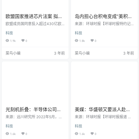
欧盟国家推进芯片法案 拟投
岛内担心台积电变成“美积
资逾430亿欧元扶持本土供
电”，恐重演30年前的日本悲
欧盟成员国同意投入超过430亿欧
来源：环球时报【环球时报特约记
应链
元用于发展芯片行业，旨在扶持本
剧
者 陈立非】台积电创办人张忠谋证
科技
科技
土芯片供应链，减少对美国和亚洲
实美国亚利桑那州12寸晶圆厂后续
制造商的依赖。 财联社11月24日讯
二期将投入3纳米制程的消息，此事
1.9k
0
1.8k
0
（编辑 夏军雄）当地时间周三（11
持续在岛内发酵。民众和舆论都在
月23日），欧盟成员国同意投入超
质问，台积电未来真要变成美积电
菜鸟小编
3 年前
菜鸟小编
3 年前
过430亿欧元用于发展芯片行业，
吗？产能仍能留在台湾？对于外界
旨在扶持本土芯片供应链，减少对
质疑“去台化”，台“经济部长”王美花
美国和亚洲制造商的依赖。今年2
22日抛出三大声明。据台湾《中国
月，欧盟委员会公布了备受关注的
时报》23日报道，王美花在声明中
《芯片法案》，计划大幅提升欧盟
称，台积电在美国的5纳米制程今年
在全球的芯片生产份额。欧洲在芯
12月移机，2024年才投产，何时进
片生产中所占的份额从20…
入下一阶段并不确…
光刻机折叠：半导体公司赚
美媒：华盛顿又要派人赴荷
的多，跌的更多
兰施压，想阻止光刻机生产
来源：远川研究所 2022年5月，拜
来源：环球时报【环球时报报道 记
登开启了上任后的首次亚洲行。 一
企业对华供货
者 李晓骁】彭博社3日引述知情人士
科技
科技
般而言，美国总统来亚洲第一站都
的话报道称，美国和荷兰本月将就
是日本，但拜登的空军一号，却直
限制对华先进芯片技术出口举行新
1.6k
0
1.6k
0
接降落在了韩国，目的地也不是青
一轮谈判，预计美国将加大对荷兰