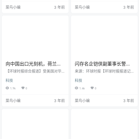
瓦台，而是五十公里外的三星平泽
的施压力度，阻止荷兰光刻机生产
菜鸟小编
3 年前
菜鸟小编
3 年前
芯片工厂。 留下的照片中，头发花
企业阿斯麦（ASML）对华供货。中
白的拜登身边，跟着的左右护法，
国外交部发言人赵立坚日前表示，
一个是刚上任的韩国总统尹锡悦，
一段时间以来，美方一再滥用出口
一个是本该在蹲监狱的三星电子副
管制措施，对中国企业进行恶意封
会长李在镕。 仔细观察照片中三人
锁和打压，胁迫盟友参与对华经济
的站位，不难发现，新上任的韩国
遏制，我们将继续同国际社会一道
总统尹锡悦，只是这场拜访的“…
反对美方的经济胁迫和霸凌行径。…
向中国出口光刻机，荷兰阿
闪存名企铠侠副董事长警告
斯麦为什么有底气向华盛顿
对华“脱钩”：代价高昂！
【环球时报综合报道】受美国对华
来源：环球时报【环球时报报道记
说不？
出口禁令影响，光刻机巨头荷兰阿
者倪浩】英国《金融时报》30日报
科技
科技
斯麦（ASML）第三季度订单减少，
道称，全球领先的芯片制造商之一
在阿姆斯特丹证交所的股价近期大
铠侠警告称，中美紧张局势升级有
1.9k
0
1.4k
0
跌。彭博社称，华盛顿近日公布多
可能使市场急剧下滑，割裂全球供
项芯片禁令，限制向中国出售先进
应链将“非常复杂，代价高昂且耗费
菜鸟小编
3 年前
菜鸟小编
3 年前
半导体和芯片制造设备，禁止美国
时日”。作为全球第二大闪存企业，
人帮助中国发展芯片技术，并试图
铠侠副董事长弗洛里斯在接受《金
拉拢包括ASML在内的欧洲企业共同
融时报》采访时表示，这家日本公
制裁中国。美国CNBC网站透露，美
司正在分析美国最新出口管制措施
国正在游说荷兰政府禁止ASML对华
带来的影响。10月7日，美国升级对
出售一些旧款光刻机，但该公司始
中国半导体行业的打压措施，其中
终没有同意这一要求。面对…
包括禁止美籍技术人才（含美国公…