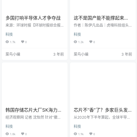
多国打响半导体人才争夺战
这不是国产能不能撑起来的
问题，而是一定要走的路
来源：环球时报【环球时报综合报
作者｜陈伊凡出品｜虎嗅科技组头
道】美国东部时间10月27日，美国
图｜视觉中国当灰犀牛来临的时
科技
科技
总统拜登前往纽约州北部城市雪
候，如何寻找新的增长机会是企业
城，参加芯片公司美光科技全新半
家们必须回答的命题，尤其是在不
1.7k
0
1.2k
0
导体工厂的立项活动。同日，韩国
确定性日益常态的时代。近日，美
总统尹锡悦在总统府主持召开会议
国商务部工业安全局（BIS）发布了
菜鸟小编
3 年前
菜鸟小编
3 年前
时表示，将努力扶持韩国半导体产
最新管制新规，靶向明确，力度空
业的发展，特别是推出新的半导体
前，直指高端芯片的生产和制造，
人才培养方案。《韩国经济日报》2
甚至包括对美籍半导体从业人士的
5日的报道称，目前全世界正处于
限制。根据这份规定，16纳米或14
“半导体战争”中。此前半导体产业被
纳米以下制程的非平面晶体管结构
认为是国际分工的产物，但随着地
的逻辑芯片、半间距不超过18纳米
缘政治影响发酵和去全球化趋势，
的DRAM存储芯片、128层及以…
这…
韩国存储芯片大厂SK海力士
芯片不“香”了？多家巨头发
澄清“撤出中国”等传闻
出警告，台积电发内部信“鼓
经济观察网 记者 沈怡然 针对“撤出
从2020年下半年算起，全球半导体
中国”“将中国工厂的设备转移”的传
励”员工休假
行业的繁荣周期持续了两年，今年
科技
科技
闻，10月27日，韩国存储芯片大厂
下半年开始转向熊市周期，市场需
SK海力士对经济观察网记者回应
求已经下滑，曾经被各家争抢的半
1.8k
0
1.9k
0
称，公司要对此澄清，并未研究过
导体产能也开始过剩。维持高负荷