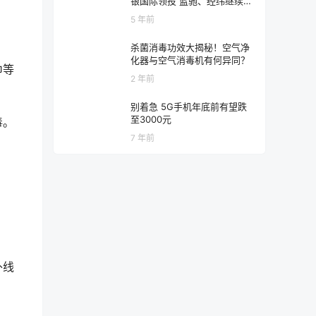
银国际领投 蓝驰、经纬继续跟
投
5 年前
杀菌消毒功效大揭秘！空气净
化器与空气消毒机有何异同？
巾等
2 年前
别着急 5G手机年底前有望跌
至3000元
毒。
7 年前
外线