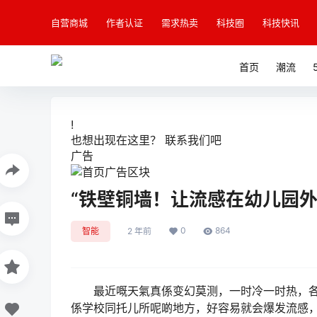
自营商城
作者认证
需求热卖
科技圈
科技快讯
首页
潮流
!
也想出现在这里？
联系我们
吧
广告
“铁壁铜墙！让流感在幼儿园
0
864
智能
2 年前
最近嘅天氣真係变幻莫测，一时冷一时热，各种
係学校同托儿所呢啲地方，好容易就会爆发流感