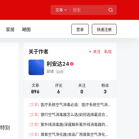
文章
家居
嗮图
登录
快速注册
关于作者
关注
私信
利安达24
巅峰
Lv3
文章
评论
关注
粉丝
896
6
0
3
[文章]
医疗系统空气消毒必选：医疗系统空气消
毒器（守护医疗前线，保障患者安全）【干货】
[文章]
银行空气消毒器怎么选(如何选择最适合的
消毒设备)【必看】
[文章]
紫外线消毒器(深度解析紫外线消毒器的优
特别
势)【必看】
[文章]
臭氧空气净化器(食品厂用臭氧空气净化器)