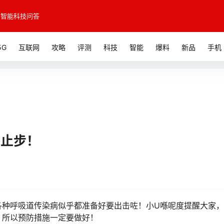
智能科技问答
5G
互联网
攻略
评测
科技
智能
爆料
新品
手机
外止步！
呼吸道传染病似乎都准备好要出击咗！小U喺呢度提醒大家，
，所以预防措施一定要做好！