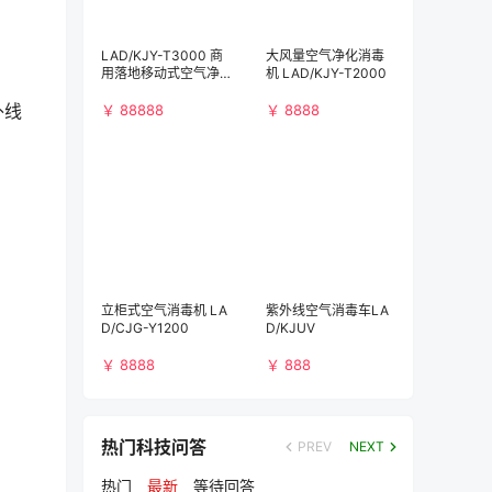
LAD/KJY-T3000 商
大风量空气净化消毒
用落地移动式空气净
机 LAD/KJY-T2000
化消毒机（3000m³/
外线
h)）
￥ 88888
￥ 8888
立柜式空气消毒机 LA
紫外线空气消毒车LA
D/CJG-Y1200
D/KJUV
￥ 8888
￥ 888
热门科技问答
PREV
NEXT
热门
最新
等待回答