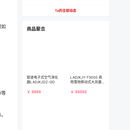
【必看】
Ta的全部动态
膜如
商品聚合
管道电子式空气净化
LAD/KJY-T5000 商
器LAD/KJDZ-GD
用落地移动式大风量
空气净化消毒机
￥ 8888
￥ 88888
巾等
毒。