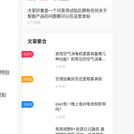
大家好着是一个问答测试贴后期有任何关于
智能产品的问题都可以在这里发帖
0
个回答
文章聚合
家用空气消毒机需要具备哪几
TOP1
种功能？和常见的空气消毒机
有什么区别
3 年前
特别
空调加氟房东还是租客承担
TOP2
4 年前
膜如
ipad充一晚上电对电池有影响
TOP3
吗？
5 年前
亮亮视野B+轮获亿元融资 建