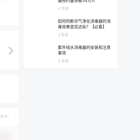
猫预约量突破34万人
4 年前
如何判断空气净化消毒器的消
毒效果是否达标？【必看】
2 年前
紫外线水消毒器的安装和注意
事项
3 年前
为大。
认修改