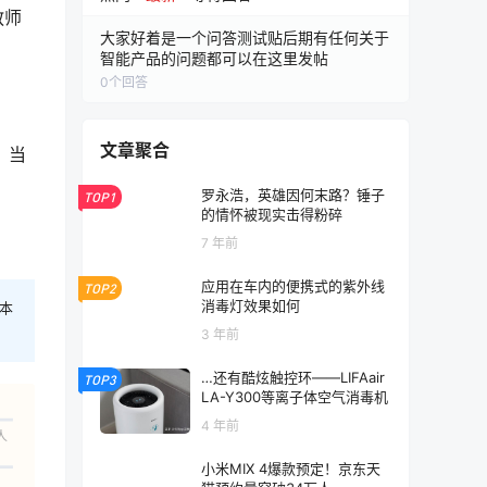
教师
大家好着是一个问答测试贴后期有任何关于
智能产品的问题都可以在这里发帖
0
个回答
文章聚合
，当
罗永浩，英雄因何末路？锤子
TOP1
的情怀被现实击得粉碎
7 年前
应用在车内的便携式的紫外线
TOP2
消毒灯效果如何
本
3 年前
…还有酷炫触控环——LIFAair
TOP3
LA-Y300等离子体空气消毒机
4 年前
人
小米MIX 4爆款预定！京东天