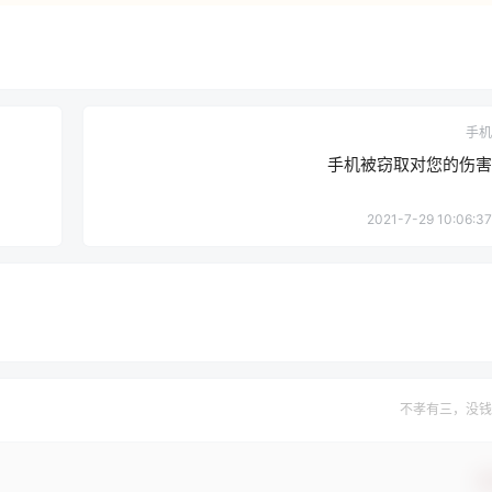
手机
手机被窃取对您的伤害
2021-7-29 10:06:37
不孝有三，没钱
确