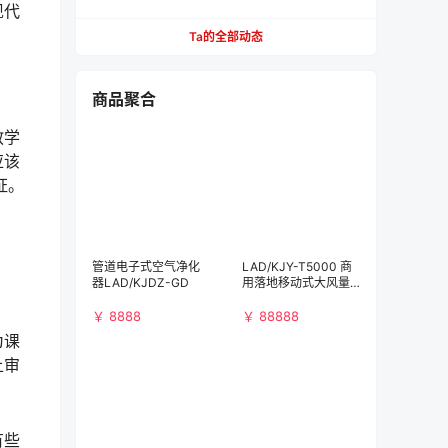
餐，不用去营业厅
现代
Ta的全部动态
商品聚合
教学
应该
证。
管道电子式空气净化
LAD/KJY-T5000 商
器LAD/KJDZ-GD
用落地移动式大风量
空气净化消毒机
￥ 8888
￥ 88888
为课
上审
有些