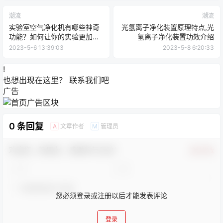
潮流
潮流
实验室空气净化机有哪些神奇
光氢离子净化装置原理特点,光
功能？如何让你的实验更加精
氢离子净化装置功效介绍
准？
2023-5-6 13:39:03
2023-5-8 6:20:33
!
也想出现在这里？
联系我们
吧
广告
0 条回复
文章作者
管理员
A
M
欢迎您，新朋友，感谢参与互动！
确认修改
您必须登录或注册以后才能发表评论
登录