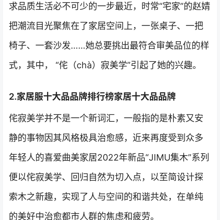
求品质生活必不可少的一步最近，时常“宅家”的赵婧
把潮流目光聚焦在了家居空间上，一张桌子、一把
椅子、一套沙发……她总要挑出最符合审美品位的样
式，其中， “侘（chà）寂美学”引起了她的兴趣。
2.家居服十大品品牌排行榜家居十大品品牌
侘寂美学并不是一个新词汇，一般指的是朴素又安
静的事物因其风格极具治愈感，近来再度受到众多
年轻人的喜爱曲美家居2022年新品“JIMU集木”系列
便以侘寂美学、回归自然为切入点，以至简设计探
索木之新趣，实现了人与空间的和谐共处，在单纯
的美好中治愈都市人群的焦虑和疲劳。