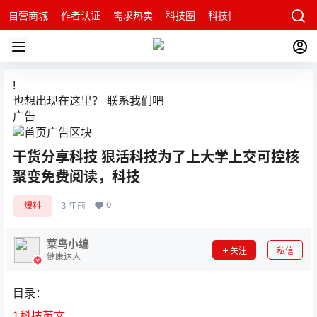
自营商城
作者认证
需求热卖
科技圈
科技快讯
智能科技问
!
也想出现在这里？
联系我们
吧
广告
干货分享科技 狠活科技为了上大学上交可控核
聚变免费阅读，科技
0
爆料
3 年前
菜鸟小编
关注
私信
健康达人
目录：
1.科技英文