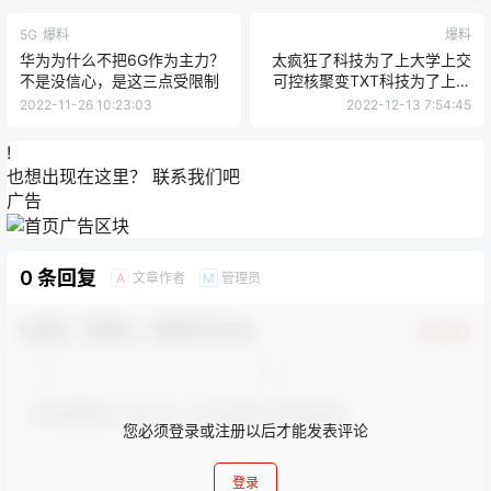
5G
爆料
爆料
华为为什么不把6G作为主力？
太疯狂了科技为了上大学上交
不是没信心，是这三点受限制
可控核聚变TXT科技为了上大
学上交可控核聚变下载，科技
2022-11-26 10:23:03
2022-12-13 7:54:45
!
也想出现在这里？
联系我们
吧
广告
0 条回复
文章作者
管理员
A
M
欢迎您，新朋友，感谢参与互动！
确认修改
您必须登录或注册以后才能发表评论
登录