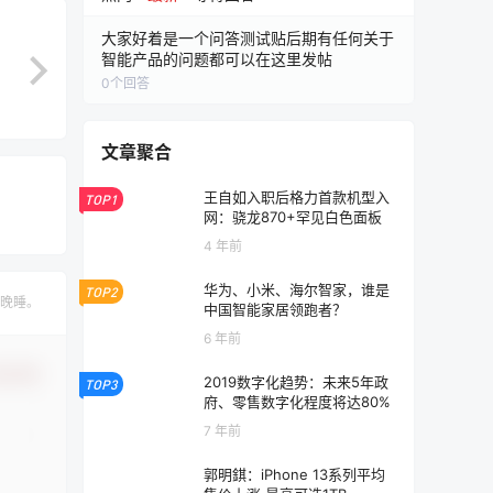
大家好着是一个问答测试贴后期有任何关于
智能产品的问题都可以在这里发帖
0
个回答
文章聚合
王自如入职后格力首款机型入
TOP1
网：骁龙870+罕见白色面板
4 年前
华为、小米、海尔智家，谁是
TOP2
晚睡。
中国智能家居领跑者？
6 年前
认修改
2019数字化趋势：未来5年政
TOP3
府、零售数字化程度将达80%
7 年前
郭明錤：iPhone 13系列平均