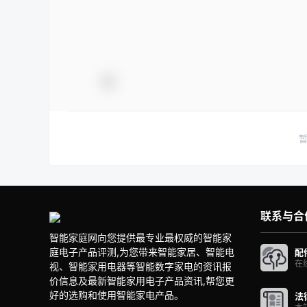
联系与合
智能家庭网向您提供最专业最权威的智能家
庭电子产品评测,为您带来智能家居、智能电
配
在
视、智能家用电器等智能数字家电的资讯报
价信息及最新智能家用电子产品资讯,帮您更
好的选购和使用智能家电产品。
法