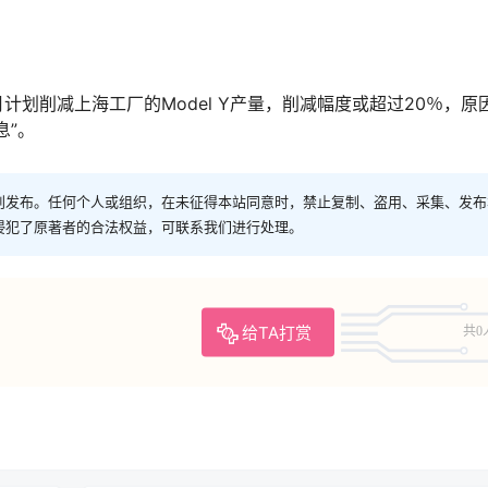
月计划削减上海工厂的Model Y产量，削减幅度或超过20％，原
息”。
创发布。任何个人或组织，在未征得本站同意时，禁止复制、盗用、采集、发布
侵犯了原著者的合法权益，可联系我们进行处理。
给TA打赏
共0