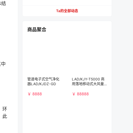
体结
Ta的全部动态
商品聚合
其中
管道电子式空气净化
LAD/KJY-T5000 商
器LAD/KJDZ-GD
用落地移动式大风量
空气净化消毒机
￥ 8888
￥ 88888
，环
。此