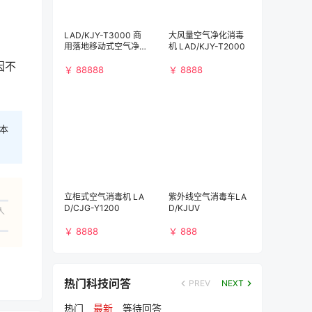
LAD/KJY-T3000 商
大风量空气净化消毒
用落地移动式空气净
机 LAD/KJY-T2000
化消毒机（3000m³/
因不
h)）
￥ 88888
￥ 8888
本
立柜式空气消毒机 LA
紫外线空气消毒车LA
D/CJG-Y1200
D/KJUV
人
￥ 8888
￥ 888
热门科技问答
PREV
NEXT
热门
最新
等待回答