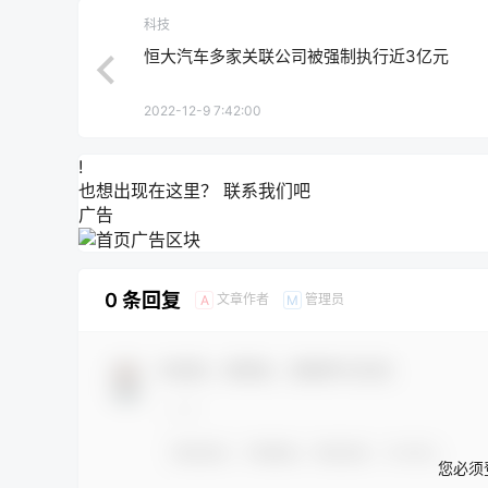
科技
恒大汽车多家关联公司被强制执行近3亿元
2022-12-9 7:42:00
!
也想出现在这里？
联系我们
吧
广告
0 条回复
文章作者
管理员
A
M
欢迎您，新朋友，感谢参与互动！
您必须