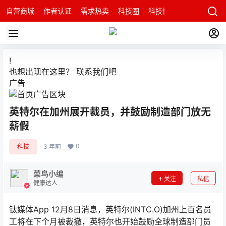
自营商城
作者认证
需求热卖
科技圈
科技快讯
智能科技问
!
也想出现在这里？
联系我们
吧
广告
英特尔在加州展开裁员，并鼓励制造部门放无
薪假
0
科技
3 年前
菜鸟小编
关注
私信
健康达人
钛媒体App 12月8日消息，英特尔(INTC.O)加州上百名员
工将在下个月被裁撤，英特尔也开始鼓励全球制造部门员