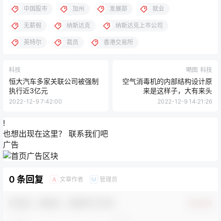
中国股市
加州
发展部
就业
无薪假
纳斯达克
纳斯达克上市公司
英特尔
裁员
香港交易所
科技
嗮图
科技
恒大汽车多家关联公司被强制
空气消毒机的内部结构设计原
执行近3亿元
来是这样子，大有来头
2022-12-9 7:42:00
2022-12-9 14:21:26
!
也想出现在这里？
联系我们
吧
广告
0 条回复
文章作者
管理员
A
M
欢迎您，新朋友，感谢参与互动！
确认修改