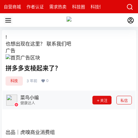
自营商城
作者认证
需求热卖
科技圈
科技快讯
智能科技问
!
也想出现在这里？
联系我们
吧
广告
拼多多支棱起来了？
0
科技
3 年前
菜鸟小编
关注
私信
健康达人
出品｜虎嗅商业消费组