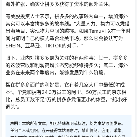
海外扩张，确实让拼多多获得了资本的额外关注。
有美股投资人士表示，拼多多的故事较为单一，增加海外
其实可以丰富拼多多的故事线。“大量人力、物力可以凭借
出海项目，实现物力空间的腾挪。如果Temu可以在一年时
间内证明自己的模式适合北美市场，那么它会被认可为
SHEIN、亚马逊、TIKTOK的对手。”
眼下，业内对拼多多最为关注的有两件事：其一，拼多多
的这波营收和利润高增长态势能够维持多久；其二，海外
业务在未来两个季度内，能够发展到什么阶段。
摆在拼多多面前的利好是，它有着几家大厂中最低的“成
本”。毕竟和拥有24.3万员工的阿里、50万员工的京东相
比，总员工数不足1万的拼多多凭借更小的体量，“船小好
调头”。
声明：
本站所有文章，如无特殊说明或标注，均为本站原创发布。
任何个人或组织，在未征得本站同意时，禁止复制、盗用、采集、