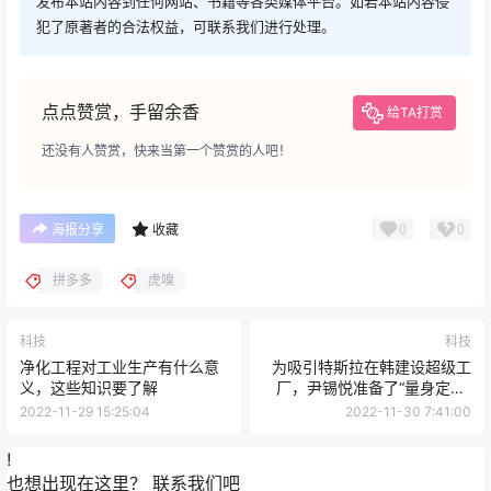
发布本站内容到任何网站、书籍等各类媒体平台。如若本站内容侵
犯了原著者的合法权益，可联系我们进行处理。
点点赞赏，手留余香
给TA打赏
还没有人赞赏，快来当第一个赞赏的人吧！
0
0
海报分享
收藏
拼多多
虎嗅
科技
科技
净化工程对工业生产有什么意
为吸引特斯拉在韩建设超级工
义，这些知识要了解
厂，尹锡悦准备了“量身定制”
的福利！马斯克：韩国是首选
2022-11-29 15:25:04
2022-11-30 7:41:00
地之一
!
也想出现在这里？
联系我们
吧