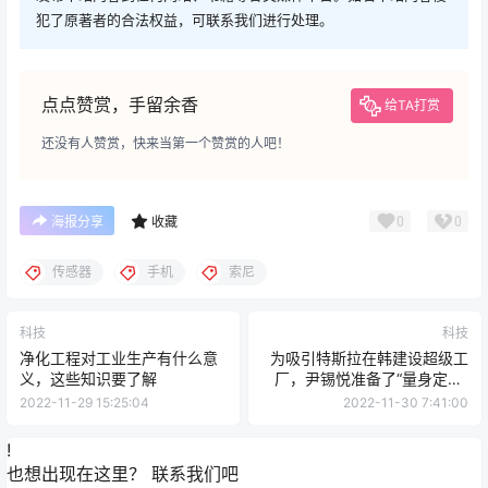
犯了原著者的合法权益，可联系我们进行处理。
点点赞赏，手留余香
给TA打赏
还没有人赞赏，快来当第一个赞赏的人吧！
0
0
海报分享
收藏
传感器
手机
索尼
科技
科技
净化工程对工业生产有什么意
为吸引特斯拉在韩建设超级工
义，这些知识要了解
厂，尹锡悦准备了“量身定制”
的福利！马斯克：韩国是首选
2022-11-29 15:25:04
2022-11-30 7:41:00
地之一
!
也想出现在这里？
联系我们
吧