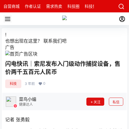
自营商城
作者认证
需求热卖
科技圈
科技快讯
智能科技问
!
也想出现在这里？
联系我们
吧
广告
闪电快讯｜索尼发布入门级动作捕捉设备，售
价两千五百元人民币
0
科技
3 年前
菜鸟小编
关注
私信
健康达人
记者 张勇毅