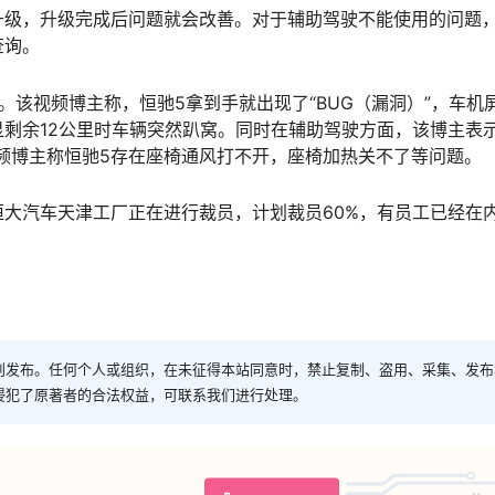
升级，升级完成后问题就会改善。对于辅助驾驶不能使用的问题
查询。
。该视频博主称，恒驰5拿到手就出现了“BUG（漏洞）”，车机
剩余12公里时车辆突然趴窝。同时在辅助驾驶方面，该博主表示
频博主称恒驰5存在座椅通风打不开，座椅加热关不了等问题。
大汽车天津工厂正在进行裁员，计划裁员60%，有员工已经在
创发布。任何个人或组织，在未征得本站同意时，禁止复制、盗用、采集、发布
侵犯了原著者的合法权益，可联系我们进行处理。