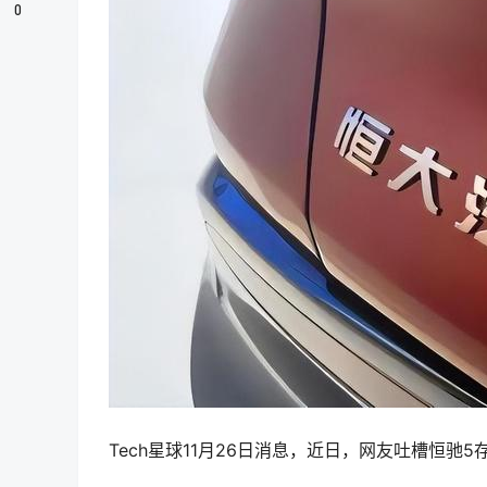
0
Tech星球11月26日消息，近日，网友吐槽恒