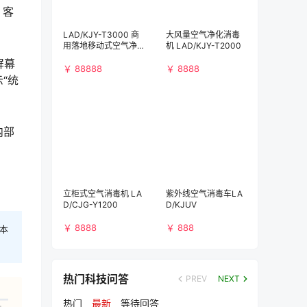
，客
LAD/KJY-T3000 商
大风量空气净化消毒
用落地移动式空气净
机 LAD/KJY-T2000
化消毒机（3000m³/
屏幕
h)）
￥ 88888
￥ 8888
“统
内部
立柜式空气消毒机 LA
紫外线空气消毒车LA
D/CJG-Y1200
D/KJUV
￥ 8888
￥ 888
本
热门科技问答
PREV
NEXT
热门
最新
等待回答