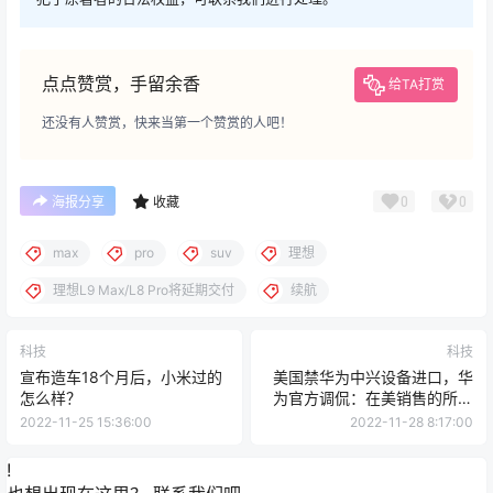
点点赞赏，手留余香
给TA打赏
还没有人赞赏，快来当第一个赞赏的人吧！
0
0
海报分享
收藏
max
pro
suv
理想
理想L9 Max/L8 Pro将延期交付
续航
科技
科技
宣布造车18个月后，小米过的
美国禁华为中兴设备进口，华
怎么样？
为官方调侃：在美销售的所有
手机享100%折扣
2022-11-25 15:36:00
2022-11-28 8:17:00
!