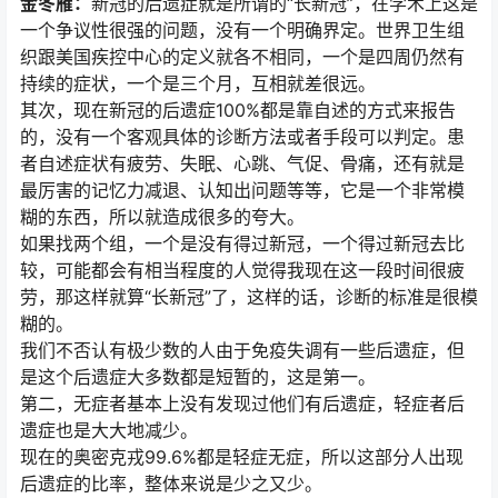
金冬雁：
新冠的后遗症就是所谓的“长新冠”，在学术上这是
一个争议性很强的问题，没有一个明确界定。世界卫生组
织跟美国疾控中心的定义就各不相同，一个是四周仍然有
持续的症状，一个是三个月，互相就差很远。
其次，现在新冠的后遗症100%都是靠自述的方式来报告
的，没有一个客观具体的诊断方法或者手段可以判定。患
者自述症状有疲劳、失眠、心跳、气促、骨痛，还有就是
最厉害的记忆力减退、认知出问题等等，它是一个非常模
糊的东西，所以就造成很多的夸大。
如果找两个组，一个是没有得过新冠，一个得过新冠去比
较，可能都会有相当程度的人觉得我现在这一段时间很疲
劳，那这样就算“长新冠”了，这样的话，诊断的标准是很模
糊的。
我们不否认有极少数的人由于免疫失调有一些后遗症，但
是这个后遗症大多数都是短暂的，这是第一。
第二，无症者基本上没有发现过他们有后遗症，轻症者后
遗症也是大大地减少。
现在的奥密克戎99.6%都是轻症无症，所以这部分人出现
后遗症的比率，整体来说是少之又少。