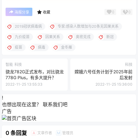
0
0
海报分享
收藏
2019冠状病毒病
专家:感染人数增加与20条无因果关系
九价疫苗
因果关系
奥密克戎
新冠
疫苗
病毒
金冬雁
智能
科技
科技
骁龙782G正式发布，对比骁龙
嫦娥六号任务计划于2025年前
778G Plus，有多大提升？
后发射
2022-11-25 13:55:33
2022-11-25 15:36:00
!
也想出现在这里？
联系我们
吧
广告
0 条回复
文章作者
管理员
A
M