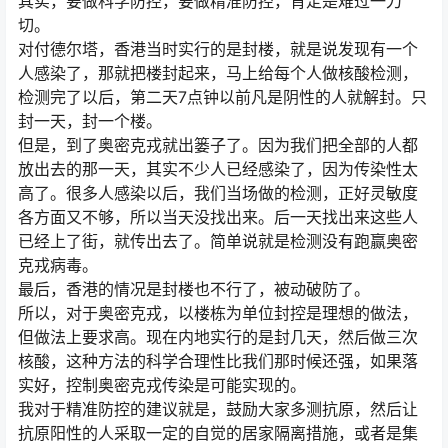
其实，要做科学防控，要做精准防控，肯定是难过一刀
切。
对付德尔塔，香港当时实行的是封楼，就是说发现有一个
人感染了，那就把楼封起来，马上给每个人做核酸检测，
检测完了以后，第二天7点钟以前凡是阴性的人就解封。只
封一天，封一个楼。
但是，到了奥密克戎就出篓子了。因为我们把全部的人都
放出去的那一天，其实不少人已经感染了，因为传染性太
高了。很多人感染以后，我们当场做的检测，正好灵敏度
各方面又不够，所以当天没找出来。后一天找出来这些人
已经上了街，就传出去了。简单说就是检测没有跑赢奥密
克戎病毒。
最后，香港的情况是封楼也不行了，被动破防了。
所以，对于奥密克戎，以楼栋为单位封控是理想的做法，
但做法上要求高。现在内地实行的是封几天，然后做三次
核酸，这种方法的科学合理性比我们那时候还强，如果落
实好，控制奥密克戎传染是可能实现的。
我对于精准防控的建议就是，鼓励大家多测抗原，然后让
抗原阳性的人采取一定的自觉的居家隔离措施，或者是集