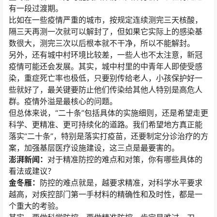
有一段过渡期。
比如在一些疫情严重的城市，按规定连续测完三天核酸，
隔三天再测一次就可以解封了，但如果它实际上的感染基
数很大，测完三次以后根本就不干净，所以不能解封。
另外，还有城中村环境比较差，一些人也不太注意，新冠
疫情可能还会发展。其实，城中村里的中青年人即使受感
染，重症死亡率也极低，只要别传给老人，小孩保护好一
些就好了，最关键要防止他们传染给其他人特别是高危人
群。疫情外溢是最核心的问题。
但总体来说，“二十条”包括具体的实施细则，还是希望走更
科学、更精准、更可持续化的道路。我们希望地方真正能
落实“二十条”，特别是落实打疫苗，还要制定分诊治疗的方
案，加强基层医疗设施建设，这三点是最要害的。
澎湃新闻：
对于精准防控的难点和对策，你有哪些具体的
看法或建议？
金冬雁：
防控的难点就是，越要求精准，对科学水平要求
越高，对疾控部门第一手材料的精确性和及时性，都是一
个重大的考验。