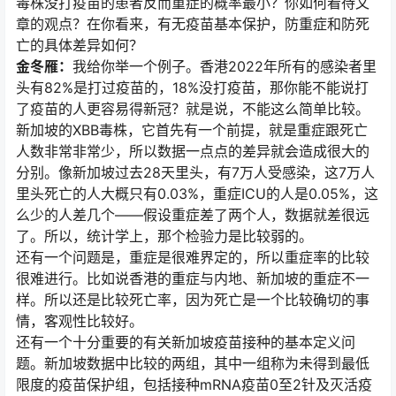
毒株没打疫苗的患者反而重症的概率最小？你如何看待文
章的观点？在你看来，有无疫苗基本保护，防重症和防死
亡的具体差异如何？
金冬雁：
我给你举一个例子。香港2022年所有的感染者里
头有82%是打过疫苗的，18%没打疫苗，那你能不能说打
了疫苗的人更容易得新冠？就是说，不能这么简单比较。
新加坡的XBB毒株，它首先有一个前提，就是重症跟死亡
人数非常非常少，所以数据一点点的差异就会造成很大的
分别。像新加坡过去28天里头，有7万人受感染，这7万人
里头死亡的人大概只有0.03%，重症ICU的人是0.05%，这
么少的人差几个——假设重症差了两个人，数据就差很远
了。所以，统计学上，那个检验力是比较弱的。
还有一个问题是，重症是很难界定的，所以重症率的比较
很难进行。比如说香港的重症与内地、新加坡的重症不一
样。所以还是比较死亡率，因为死亡是一个比较确切的事
情，客观性比较好。
还有一个十分重要的有关新加坡疫苗接种的基本定义问
题。新加坡数据中比较的两组，其中一组称为未得到最低
限度的疫苗保护组，包括接种mRNA疫苗0至2针及灭活疫