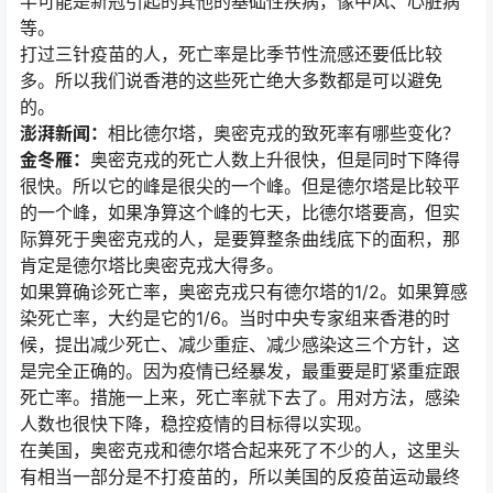
半可能是新冠引起的其他的基础性疾病，像中风、心脏病
等。
打过三针疫苗的人，死亡率是比季节性流感还要低比较
多。所以我们说香港的这些死亡绝大多数都是可以避免
的。
澎湃新闻：
相比德尔塔，奥密克戎的致死率有哪些变化？
金冬雁：
奥密克戎的死亡人数上升很快，但是同时下降得
很快。所以它的峰是很尖的一个峰。但是德尔塔是比较平
的一个峰，如果净算这个峰的七天，比德尔塔要高，但实
际算死于奥密克戎的人，是要算整条曲线底下的面积，那
肯定是德尔塔比奥密克戎大得多。
如果算确诊死亡率，奥密克戎只有德尔塔的1/2。如果算感
染死亡率，大约是它的1/6。当时中央专家组来香港的时
候，提出减少死亡、减少重症、减少感染这三个方针，这
是完全正确的。因为疫情已经暴发，最重要是盯紧重症跟
死亡率。措施一上来，死亡率就下去了。用对方法，感染
人数也很快下降，稳控疫情的目标得以实现。
在美国，奥密克戎和德尔塔合起来死了不少的人，这里头
有相当一部分是不打疫苗的，所以美国的反疫苗运动最终