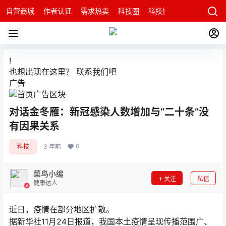
自营商城
作者认证
需求热卖
科技圈
科技快讯
智能科技问
!
也想出现在这里？
联系我们
吧
广告
对话金冬雁：新冠感染人数增加与“二十条”没
有因果关系
0
科技
3 年前
菜鸟小编
关注
私信
健康达人
近日，疫情在部分地区扩散。
据新华社11月24日报道，我国本土疫情呈现传播范围广、