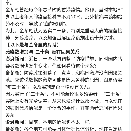
率。
金冬雁曾经历今年春节时的香港疫情。他称，当时本地80
岁以上老年人的疫苗接种率不到20%，此外抗病毒药物给
药不及时，导致了“血的教训”。
为此，金冬雁认为落实二十条，特别是重点人群的疫苗接
种，分诊治疗，以及加强基层医疗设施建设十分关键。
【以下是与金冬雁的对话】
感染数增加与“二十条”没有因果关系
澎湃新闻：
近日，一些地方调整了防疫措施，同时国内感
染者数据也发生变化，你如何看待这个现象？
金冬雁：
防疫政策调整了一点点，和病例激增没有因果关
系。应该说数据的激增可能是因为各种的原因，跟是否实
施“二十条”，以及实施是否严格没有关系。
因为实行了“二十条”，不可能漏掉很多感染者， “二十条”
实际上没有完全调整，从来也没说什么都不做，所以现在
的病例激增情况是一个偶合的事件，并非两者之间有因果
关系。
澎湃新闻：
目前，各地的情况也不太一样。
金冬雁：
各个地方可能要具体情况具体分析，现在肯定还