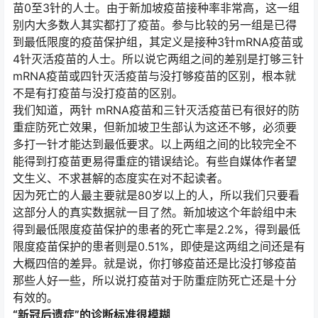
苗0至3针的人士。由于新加坡疫苗接种率非常高，这一组
别内大多数人其实都打了疫苗。参与比较的另一组是已得
到最低限度的疫苗保护组，其定义是接种3针mRNA疫苗或
4针灭活疫苗的人士。所以说它两组之间的差别是打够三针
mRNA疫苗或四针灭活疫苗与没打够疫苗的区别，根本就
不是有打疫苗与没打疫苗的区别。
我们知道，两针 mRNA疫苗和三针灭活疫苗已有很好的防
重症防死亡效果，但新加坡卫生部认为这还不够，必须要
多打一针才能达到最低要求。以上两组之间的比较完全不
能得到打疫苗更易得重症的错误结论。有些自媒体作者望
文生义、不求甚解的态度实在对不起读者。
因为死亡的人最主要就是80岁以上的人，所以我们只要看
这部分人的真实数据就一目了然。新加坡这个年龄组中未
得到最低限度疫苗保护的患者的死亡率是2.2%，得到最低
限度疫苗保护的患者则是0.51%，即使是这两组之间还是有
大概四倍的差异。就是说，你打够疫苗还是比没打够疫苗
那些人好一些，所以说打疫苗对于防重症防死亡还是十分
有效的。
“新冠后遗症”的诊断标准很模糊