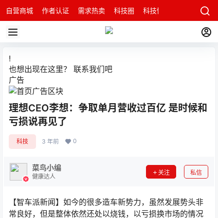
自营商城
作者认证
需求热卖
科技圈
科技快讯
智能科技问
!
也想出现在这里？
联系我们
吧
广告
理想CEO李想：争取单月营收过百亿 是时候和
亏损说再见了
0
科技
3 年前
菜鸟小编
关注
私信
健康达人
【智车派新闻】如今的很多造车新势力，虽然发展势头非
常良好，但是整体依然还处以烧钱，以亏损换市场的情况