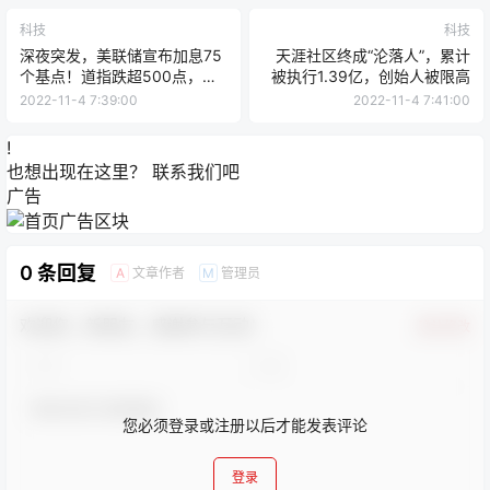
科技
科技
深夜突发，美联储宣布加息75
天涯社区终成“沦落人”，累计
个基点！道指跌超500点，苹
被执行1.39亿，创始人被限高
果市值一夜蒸发约6517亿元！
2022-11-4 7:39:00
2022-11-4 7:41:00
这一次鲍威尔又说了啥？
!
也想出现在这里？
联系我们
吧
广告
0 条回复
文章作者
管理员
A
M
欢迎您，新朋友，感谢参与互动！
确认修改
您必须登录或注册以后才能发表评论
登录