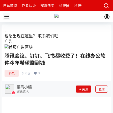
自营商城
作者认证
需求热卖
科技圈
科技快讯
智能科技问
!
也想出现在这里？
联系我们
吧
广告
腾讯会议、钉钉、飞书都收费了！在线办公软
件今年希望赚到钱
0
科技
3 年前
菜鸟小编
关注
私信
健康达人