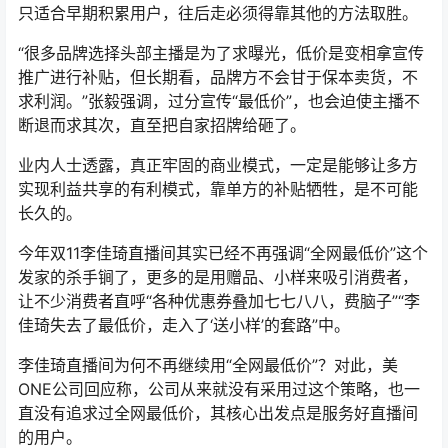
只适合早期积累用户，往后走必须得靠其他的方法取胜。
“很多品牌选择头部主播是为了求曝光，低价是变相拿宣传
推广进行补贴，但长期看，品牌方不会甘于保本卖货，不
求利润。”张毅强调，过分宣传“最低价”，也会迫使主播不
断退而求其次，直至把自家招牌给砸了。
业内人士透露，真正牢固的商业模式，一定是能够让多方
实现利益共享的有利模式，靠单方的补贴牺牲，是不可能
长久的。
今年双11李佳琦直播间其实已经不再强调“全网最低价”这个
发家的杀手锏了，更多的是用赠品、小样来吸引消费者，
让不少消费者直呼“各种优惠券叠加七七八八，费脑子”“李
佳琦失去了最低价，走入了‘送小样’的套路”中。
李佳琦直播间为何不再继续用“全网最低价”？对此，美
ONE公司回应称，公司从来就没有采用过这个策略，也一
直没有追求过全网最低价，其核心出发点是服务好直播间
的用户。