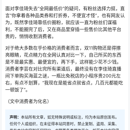
面对李佳琦失去“全网最低价”的疑问，有粉丝选择力挺，直
言“你拿着各种品类券和打折券，不便宜才怪”，也有网友认
为，既然李佳琦靠低价圈粉，就应该一直为粉丝们谋福
利，不能圈完了后，又在商品里穿插一些售价比其他平台
贵的，悄悄收割消费者。
对于绝大多数在乎价格的消费者而言，双11购物还是得擦
亮眼睛，花点精力在全网认真对比一下，自己所买的东西
是不是最实惠、最便宜的，再下手，这样能少花不少钱。
消费者李芸在对比完所有渠道后，最终没有在李佳琦直播
间下单购买海蓝之谜，一瓶比免税店的小程序贵200元左
右，有点不划算，“我现在是能省点就省点，几百元都能吃
一顿饭了”。
（文中消费者为化名）
声明：
本站所有文章，如无特殊说明或标注，均为本站原创发布。
任何个人或组织，在未征得本站同意时，禁止复制、盗用、采集、