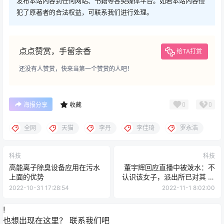
发布本站内容到任何网站、书籍等各类媒体平台。如若本站内容侵
犯了原著者的合法权益，可联系我们进行处理。
点点赞赏，手留余香
给TA打赏
还没有人赞赏，快来当第一个赞赏的人吧！
0
0
海报分享
收藏
全网
天猫
李丹
李佳琦
罗永浩
科技
科技
高能离子除臭设备应用在污水
董宇辉回应直播中被泼水：不
上面的优势
认识该女子，派出所已对其 批
评处理
2022-10-31 17:28:54
2022-11-1 8:02:00
!
也想出现在这里？
联系我们
吧