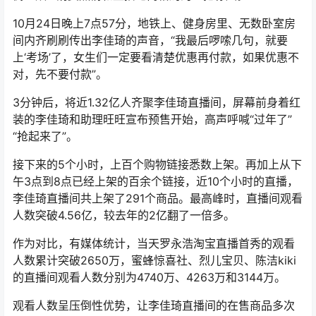
10月24日晚上7点57分，地铁上、健身房里、无数卧室房
间内齐刷刷传出李佳琦的声音，“我最后啰嗦几句，就要
上‘考场’了，女生们一定要看清楚优惠再付款，如果优惠不
对，先不要付款”。
3分钟后，将近1.32亿人齐聚李佳琦直播间，屏幕前身着红
装的李佳琦和助理旺旺宣布预售开始，高声呼喊“过年了”
“抢起来了”。
接下来的5个小时，上百个购物链接悉数上架。再加上从下
午3点到8点已经上架的百余个链接，近10个小时的直播，
李佳琦直播间共上架了291个商品。最高峰时，直播间观看
人数突破4.56亿，较去年的2亿翻了一倍多。
作为对比，有媒体统计，当天罗永浩淘宝直播首秀的观看
人数累计突破2650万，蜜蜂惊喜社、烈儿宝贝、陈洁kiki
的直播间观看人数分别为4740万、4263万和3144万。
观看人数呈压倒性优势，让李佳琦直播间的在售商品多次