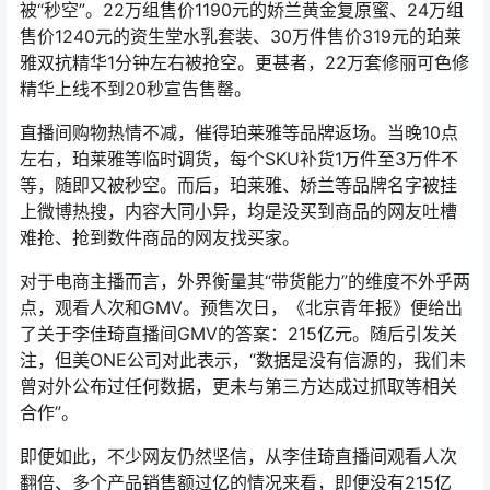
被“秒空”。22万组售价1190元的娇兰黄金复原蜜、24万组
售价1240元的资生堂水乳套装、30万件售价319元的珀莱
雅双抗精华1分钟左右被抢空。更甚者，22万套修丽可色修
精华上线不到20秒宣告售罄。
直播间购物热情不减，催得珀莱雅等品牌返场。当晚10点
左右，珀莱雅等临时调货，每个SKU补货1万件至3万件不
等，随即又被秒空。而后，珀莱雅、娇兰等品牌名字被挂
上微博热搜，内容大同小异，均是没买到商品的网友吐槽
难抢、抢到数件商品的网友找买家。
对于电商主播而言，外界衡量其“带货能力”的维度不外乎两
点，观看人次和GMV。预售次日，《北京青年报》便给出
了关于李佳琦直播间GMV的答案：215亿元。随后引发关
注，但美ONE公司对此表示，“数据是没有信源的，我们未
曾对外公布过任何数据，更未与第三方达成过抓取等相关
合作”。
即便如此，不少网友仍然坚信，从李佳琦直播间观看人次
翻倍、多个产品销售额过亿的情况来看，即便没有215亿