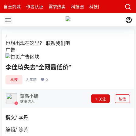
自营商城
作者认证
需求热卖
科技圈
科技快讯
智能科技问
!
也想出现在这里？
联系我们
吧
广告
李佳琦失去“全网最低价”
0
科技
3 年前
菜鸟小编
关注
私信
健康达人
撰文/ 李丹
编辑/ 陈芳