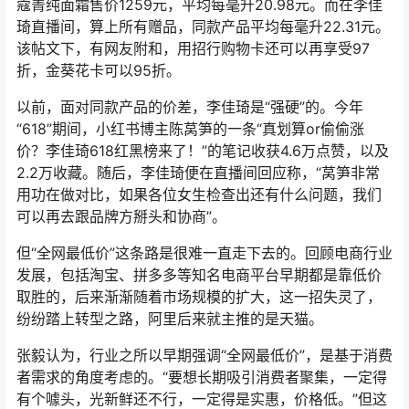
蔻菁纯面霜售价1259元，平均每毫升20.98元。而在李佳
琦直播间，算上所有赠品，同款产品平均每毫升22.31元。
该帖文下，有网友附和，用招行购物卡还可以再享受97
折，金葵花卡可以95折。
以前，面对同款产品的价差，李佳琦是“强硬”的。今年
“618”期间，小红书博主陈莴笋的一条“真划算or偷偷涨
价？李佳琦618红黑榜来了！”的笔记收获4.6万点赞，以及
2.2万收藏。随后，李佳琦便在直播间回应称，“莴笋非常
用功在做对比，如果各位女生检查出还有什么问题，我们
可以再去跟品牌方掰头和协商”。
但“全网最低价”这条路是很难一直走下去的。回顾电商行业
发展，包括淘宝、拼多多等知名电商平台早期都是靠低价
取胜的，后来渐渐随着市场规模的扩大，这一招失灵了，
纷纷踏上转型之路，阿里后来就主推的是天猫。
张毅认为，行业之所以早期强调“全网最低价”，是基于消费
者需求的角度考虑的。“要想长期吸引消费者聚集，一定得
有个噱头，光新鲜还不行，一定得是实惠，价格低。”但这