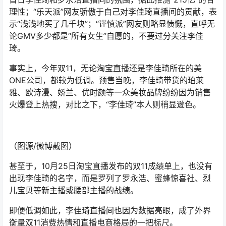
理性；“乐天派”网友骄傲于自己对李佳琦直播间的贡献，表
示“浅浅地买了几千块”；“谨慎派”网友则略显愤慨，直呼无
论GMV多少都是“所有女生”自愿的，不要过分关注李佳
琦。
事实上，今年双11，无论淘宝直播还是李佳琦所在的美
ONE公司，都较为低调。预售当晚，李佳琦带货的珀莱
雅、欧诗漫、娇兰、优时颜等一众美妆品牌纷纷因为销售
火爆登上热搜，对比之下，“李佳琦”本人则稍显逊色。
（图源/微博截图）
甚至于，10月25日淘宝直播发布的双11成绩单上，也没有
出现李佳琦的名字，而是罗列了罗永浩、蜜蜂惊喜社、烈
儿宝贝等新主播或腰部主播的战绩。
即便低调如此，李佳琦直播间也因为数据亮眼，成了外界
衡量双11消费热情和直播电商格局的一把标尺。