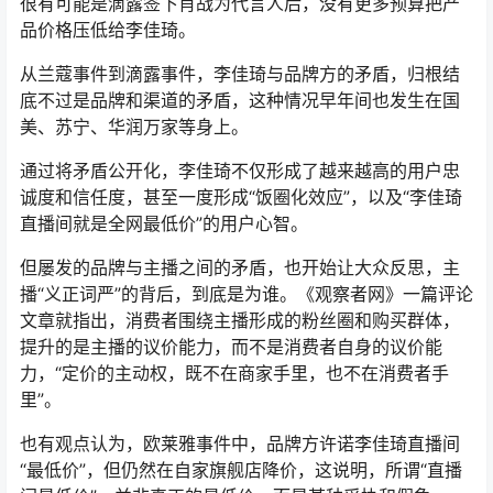
很有可能是滴露签下肖战为代言人后，没有更多预算把产
品价格压低给李佳琦。
从兰蔻事件到滴露事件，李佳琦与品牌方的矛盾，归根结
底不过是品牌和渠道的矛盾，这种情况早年间也发生在国
美、苏宁、华润万家等身上。
通过将矛盾公开化，李佳琦不仅形成了越来越高的用户忠
诚度和信任度，甚至一度形成“饭圈化效应”，以及“李佳琦
直播间就是全网最低价”的用户心智。
但屡发的品牌与主播之间的矛盾，也开始让大众反思，主
播“义正词严”的背后，到底是为谁。《观察者网》一篇评论
文章就指出，消费者围绕主播形成的粉丝圈和购买群体，
提升的是主播的议价能力，而不是消费者自身的议价能
力，“定价的主动权，既不在商家手里，也不在消费者手
里”。
也有观点认为，欧莱雅事件中，品牌方许诺李佳琦直播间
“最低价”，但仍然在自家旗舰店降价，这说明，所谓“直播